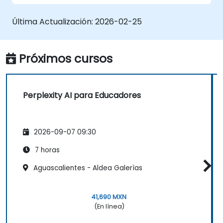
Comprender las consideraciones éticas y
los impactos sociales de las tecnologías
Última Actualización:
2026-02-25
de IA.
Próximos cursos
Perplexity AI para Educadores
2026-09-07 09:30
7 horas
Aguascalientes - Aldea Galerìas
41,690 MXN
(En línea)