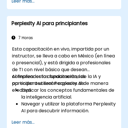
Leer más...
Utilizar Perplexity AI para evaluar a los
estudiantes y proporcionar
retroalimentación.
Perplexity AI para principiantes
Explorar el potencial de la IA en el
aprendizaje personalizado.
7 Horas
Esta capacitación en vivo, impartida por un
instructor, se lleva a cabo en México (en línea
o presencial), y está dirigida a profesionales
de TI con nivel básico que desean
comprender los fundamentos de la IA y
Al finalizar esta capacitación, los
aprender a utilizar Perplexity AI de manera
participantes serán capaces de:
efectiva.
Explicar los conceptos fundamentales de
la inteligencia artificial.
Navegar y utilizar la plataforma Perplexity
AI para descubrir información.
Aplicar Perplexity AI en diversos
Leer más...
escenarios del mundo real.