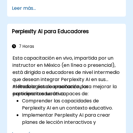
organizar información.
Leer más...
Mejorar su proceso de redacción gracias
a los aportes y sugerencias impulsados
por inteligencia artificial.
Perplexity AI para Educadores
Aplicar Perplexity AI en proyectos de
escritura académica y profesional.
7 Horas
Esta capacitación en vivo, impartida por un
instructor en México (en línea o presencial),
está dirigida a educadores de nivel intermedio
que desean integrar Perplexity AI en sus
metodologías de enseñanza para mejorar la
Al finalizar esta capacitación, los
experiencia educativa.
participantes serán capaces de:
Comprender las capacidades de
Perplexity AI en un contexto educativo.
Implementar Perplexity AI para crear
planes de lección interactivos y
atractivos.