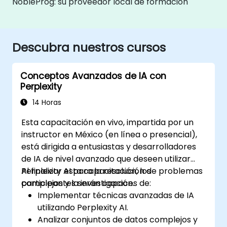
NobleProg: su proveedor local de formación
Descubra nuestros cursos
Conceptos Avanzados de IA con
Perplexity
14 Horas
Esta capacitación en vivo, impartida por un
instructor en México (en línea o presencial),
está dirigida a entusiastas y desarrolladores
de IA de nivel avanzado que deseen utilizar
Perplexity AI para la resolución de problemas
Al finalizar esta capacitación, los
complejos y la investigación.
participantes serán capaces de:
Implementar técnicas avanzadas de IA
utilizando Perplexity AI.
Analizar conjuntos de datos complejos y