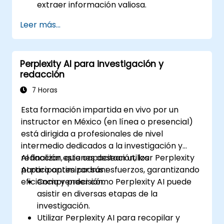
extraer información valiosa.
Aplicar conceptos de IA a la resolución de
Leer más...
problemas del mundo real.
Integrar Perplexity AI en los flujos de
trabajo de IA existentes.
Perplexity AI para investigación y
redacción
7 Horas
Esta formación impartida en vivo por un
instructor en México (en línea o presencial)
está dirigida a profesionales de nivel
intermedio dedicados a la investigación y
redacción, quienes desean utilizar Perplexity
Al finalizar esta capacitación, los
AI para optimizar sus esfuerzos, garantizando
participantes podrán:
eficiencia y precisión.
Comprender cómo Perplexity AI puede
asistir en diversas etapas de la
investigación.
Utilizar Perplexity AI para recopilar y