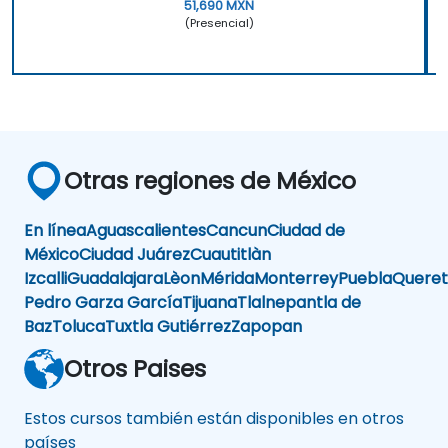
51,690 MXN
(Presencial)
Otras regiones de México
En línea
Aguascalientes
Cancun
Ciudad de
México
Ciudad Juárez
Cuautitlàn
Izcalli
Guadalajara
Lèon
Mérida
Monterrey
Puebla
Queret
Pedro Garza García
Tijuana
Tlalnepantla de
Baz
Toluca
Tuxtla Gutiérrez
Zapopan
Otros Paises
Estos cursos también están disponibles en otros
países