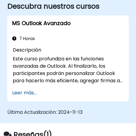
Descubra nuestros cursos
MS Outlook Avanzado
7 Horas
Descripción
Este curso profundiza en las funciones
avanzadas de Outlook. Al finalizarlo, los
participantes podrán personalizar Outlook
para hacerlo más eficiente, agregar firmas a
los mensajes de correo electrónico, hacer
Leer más...
seguimiento de los mensajes, utilizar el diario y
asignar permisos a otros usuarios.
Última Actualización:
2024-11-13
Reseñas(1)