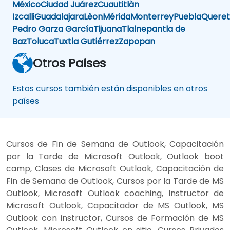
México
Ciudad Juárez
Cuautitlàn
Izcalli
Guadalajara
Lèon
Mérida
Monterrey
Puebla
Queret
Pedro Garza García
Tijuana
Tlalnepantla de
Baz
Toluca
Tuxtla Gutiérrez
Zapopan
Otros Paises
Estos cursos también están disponibles en otros
países
Cursos de Fin de Semana de Outlook, Capacitación
por la Tarde de Microsoft Outlook, Outlook boot
camp, Clases de Microsoft Outlook, Capacitación de
Fin de Semana de Outlook, Cursos por la Tarde de MS
Outlook, Microsoft Outlook coaching, Instructor de
Microsoft Outlook, Capacitador de MS Outlook, MS
Outlook con instructor, Cursos de Formación de MS