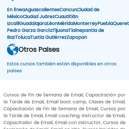
En línea
Aguascalientes
Cancun
Ciudad de
México
Ciudad Juárez
Cuautitlàn
Izcalli
Guadalajara
Lèon
Mérida
Monterrey
Puebla
Queret
Pedro Garza García
Tijuana
Tlalnepantla de
Baz
Toluca
Tuxtla Gutiérrez
Zapopan
Otros Paises
Estos cursos también están disponibles en otros
países
Cursos de Fin de Semana de Email, Capacitación por
la Tarde de Email, Email boot camp, Clases de Email,
Capacitación de Fin de Semana de Email, Cursos por
la Tarde de Email, Email coaching, Instructor de Email,
Capacitador de Email, Email con instructor, Cursos de