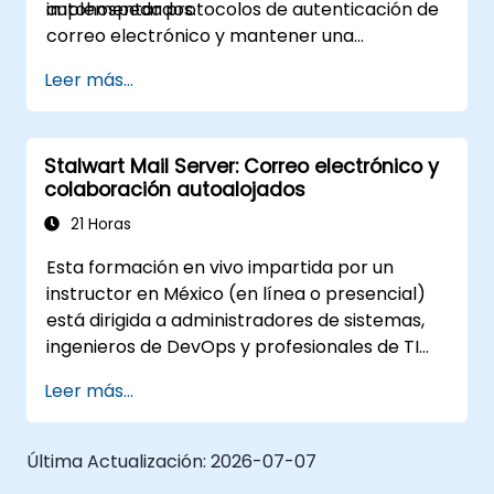
autohospedados.
implementar protocolos de autenticación de
correo electrónico y mantener una
infraestructura de correo soberana segura.
Leer más...
Stalwart Mail Server: Correo electrónico y
colaboración autoalojados
21 Horas
Esta formación en vivo impartida por un
instructor en México (en línea o presencial)
está dirigida a administradores de sistemas,
ingenieros de DevOps y profesionales de TI
que deseen implementar, configurar y
Leer más...
gestionar un servidor de correo Stalwart para
el uso de correo electrónico y colaboración
autoalojados.
Última Actualización:
2026-07-07