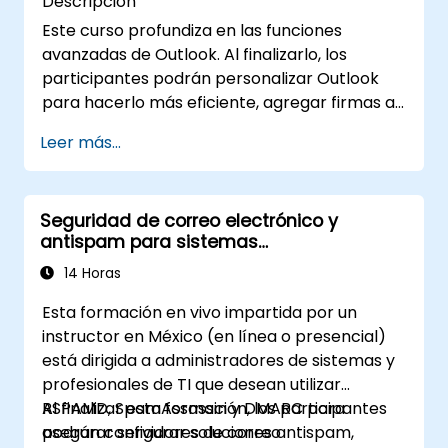
Descripción
Este curso profundiza en las funciones
avanzadas de Outlook. Al finalizarlo, los
participantes podrán personalizar Outlook
para hacerlo más eficiente, agregar firmas a
los mensajes de correo electrónico, hacer
Leer más...
seguimiento de los mensajes, utilizar el diario y
asignar permisos a otros usuarios.
Seguridad de correo electrónico y
antispam para sistemas
autohospedados
14 Horas
Esta formación en vivo impartida por un
instructor en México (en línea o presencial)
está dirigida a administradores de sistemas y
profesionales de TI que desean utilizar
RSPAMD, SpamAssassin y DMARC para
Al finalizar esta formación, los participantes
asegurar servidores de correo
podrán configurar soluciones antispam,