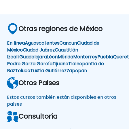
Otras regiones de México
En línea
Aguascalientes
Cancun
Ciudad de
México
Ciudad Juárez
Cuautitlàn
Izcalli
Guadalajara
Lèon
Mérida
Monterrey
Puebla
Queret
Pedro Garza García
Tijuana
Tlalnepantla de
Baz
Toluca
Tuxtla Gutiérrez
Zapopan
Otros Paises
Estos cursos también están disponibles en otros
países
Consultoría