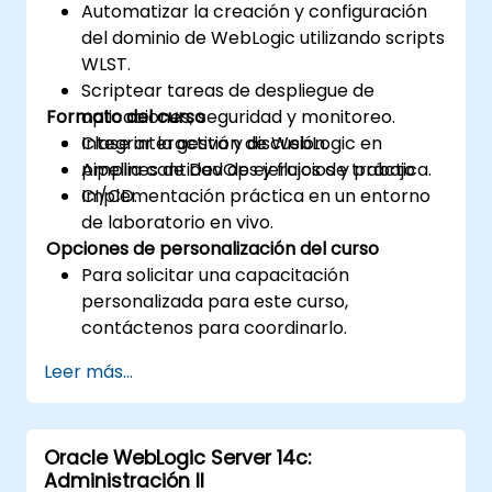
Automatizar la creación y configuración
del dominio de WebLogic utilizando scripts
WLST.
Scriptear tareas de despliegue de
Formato del curso
aplicaciones, seguridad y monitoreo.
Integrar la gestión de WebLogic en
Clase interactiva y discusión.
pipelines de DevOps y flujos de trabajo
Amplia cantidad de ejercicios y práctica.
CI/CD.
Implementación práctica en un entorno
de laboratorio en vivo.
Opciones de personalización del curso
Para solicitar una capacitación
personalizada para este curso,
contáctenos para coordinarlo.
Leer más...
Oracle WebLogic Server 14c:
Administración II