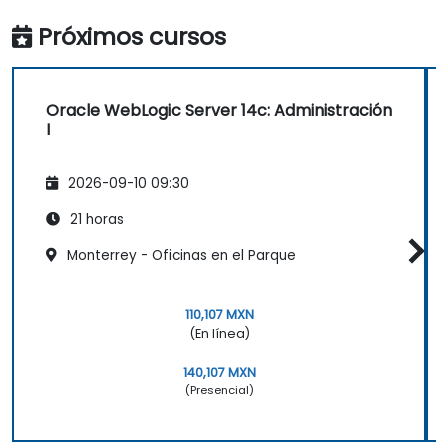
fluida, visuales impresionantes, lenguaje preciso.
Respuesta genuina a las solicitudes de los
Próximos cursos
participantes – rara y profundamente apreciada.
Oracle WebLogic Server 14c: Administración
I
2026-09-10 09:30
21 horas
Monterrey - Oficinas en el Parque
110,107 MXN
(En línea)
140,107 MXN
(Presencial)