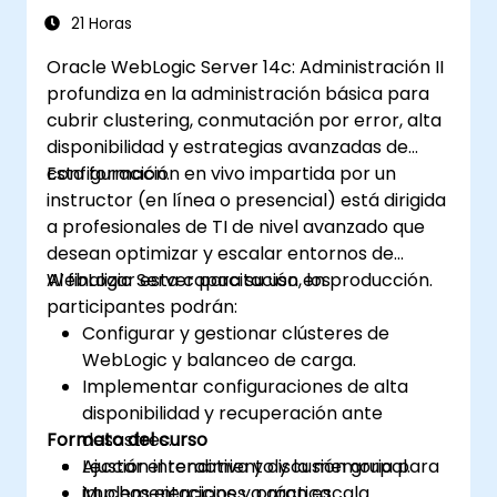
21 Horas
Oracle WebLogic Server 14c: Administración II
profundiza en la administración básica para
cubrir clustering, conmutación por error, alta
disponibilidad y estrategias avanzadas de
configuración.
Esta formación en vivo impartida por un
instructor (en línea o presencial) está dirigida
a profesionales de TI de nivel avanzado que
desean optimizar y escalar entornos de
WebLogic Server para su uso en producción.
Al finalizar esta capacitación, los
participantes podrán:
Configurar y gestionar clústeres de
WebLogic y balanceo de carga.
Implementar configuraciones de alta
disponibilidad y recuperación ante
Formato del curso
desastres.
Ajustar el rendimiento y la memoria para
Lección interactiva y discusión grupal.
implementaciones a gran escala.
Muchos ejercicios y práctica.