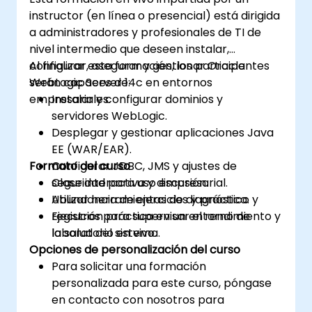
instructor (en línea o presencial) está dirigida
a administradores y profesionales de TI de
nivel intermedio que deseen instalar,
configurar, asegurar y gestionar Oracle
Al finalizar esta formación, los participantes
WebLogic Server 14c en entornos
serán capaces de:
empresariales.
Instalar y configurar dominios y
servidores WebLogic.
Desplegar y gestionar aplicaciones Java
EE (WAR/EAR).
Formato del curso
Configurar JDBC, JMS y ajustes de
seguridad para uso empresarial.
Clase interactiva y discusión.
Utilizar herramientas de diagnóstico y
Abundancia de ejercicios y práctica.
registros para supervisar el rendimiento y
Ejecución práctica en un entorno de
la salud del sistema.
laboratorio en vivo.
Opciones de personalización del curso
Para solicitar una formación
personalizada para este curso, póngase
en contacto con nosotros para