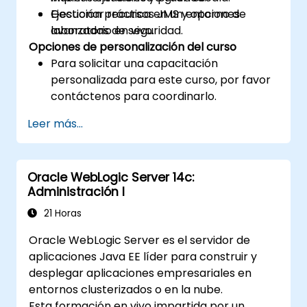
Gestionar recursos JMS y opciones
Ejecución práctica en un entorno de
avanzadas de seguridad.
laboratorio en vivo.
Opciones de personalización del curso
Para solicitar una capacitación
personalizada para este curso, por favor
contáctenos para coordinarlo.
Leer más...
Oracle WebLogic Server 14c:
Administración I
21 Horas
Oracle WebLogic Server es el servidor de
aplicaciones Java EE líder para construir y
desplegar aplicaciones empresariales en
entornos clusterizados o en la nube.
Esta formación en vivo impartida por un