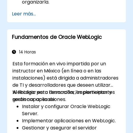
organizarla.
Leer más...
Fundamentos de Oracle WebLogic
14 Horas
Esta formación en vivo impartida por un
instructor en México (en línea o en las
instalaciones) está dirigida a administradores
de TI y desarrolladores que deseen utilizar
WebLogic para desarrollar, implementar y
Al finalizar esta formación, los participantes
gestionar aplicaciones.
serán capaces de:
Instalar y configurar Oracle WebLogic
Server.
Implementar aplicaciones en WebLogic.
Gestionar y asegurar el servidor