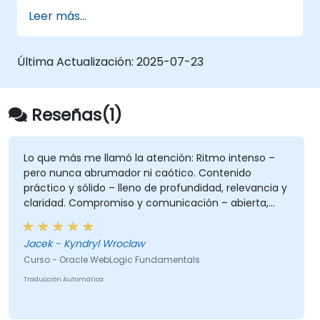
WebLogic.
Leer más...
Diagnosticar problemas del servidor
WebLogic.
Última Actualización:
2025-07-23
Reseñas(1)
Lo que más me llamó la atención: Ritmo intenso –
pero nunca abrumador ni caótico. Contenido
práctico y sólido – lleno de profundidad, relevancia y
claridad. Compromiso y comunicación – abierta,
receptiva y verdaderamente atenta a los
participantes. Profesionalismo sin rigidez – entrega a
Jacek - Kyndryl Wroclaw
nivel experto, pero con calidez y facilidad. Sin
Curso - Oracle WebLogic Fundamentals
pequeñeces, solo sustancia – enfocada en lo que
realmente importa. Sentido del gusto y equilibrio –
Traducción Automática
gran juicio en la elección de lo que merece énfasis.
Presentación y preparación excelentes – estructura