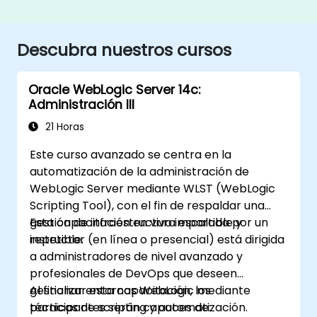
Descubra nuestros cursos
Oracle WebLogic Server 14c:
Administración III
21 Horas
Este curso avanzado se centra en la
automatización de la administración de
WebLogic Server mediante WLST (WebLogic
Scripting Tool), con el fin de respaldar una
gestión de infraestructura escalable y
Esta capacitación en vivo impartida por un
repetible.
instructor (en línea o presencial) está dirigida
a administradores de nivel avanzado y
profesionales de DevOps que deseen
gestionar entornos WebLogic mediante
Al finalizar esta capacitación, los
técnicas de scripting y automatización.
participantes serán capaces de: