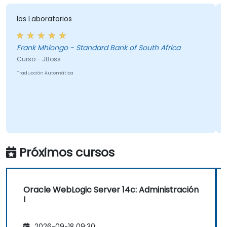
Extensión de Gestión Java y la Consola de
Administración.
los Laboratorios
Implementar JBoss Drools para la gestión
de reglas de negocio y utilizar la
Frank Mhlongo - Standard Bank of South Africa
herramienta Guvnor para el desarrollo y
Curso - JBoss
pruebas de reglas.
Traducción Automática
Próximos cursos
Oracle WebLogic Server 14c: Administración
I
2026-09-18 09:30