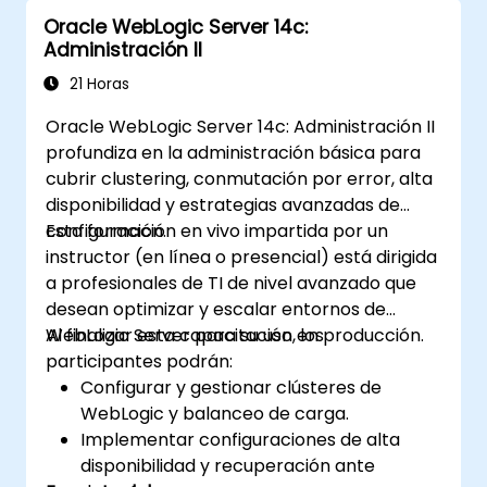
Oracle WebLogic Server 14c:
Administración II
21 Horas
Oracle WebLogic Server 14c: Administración II
profundiza en la administración básica para
cubrir clustering, conmutación por error, alta
disponibilidad y estrategias avanzadas de
configuración.
Esta formación en vivo impartida por un
instructor (en línea o presencial) está dirigida
a profesionales de TI de nivel avanzado que
desean optimizar y escalar entornos de
WebLogic Server para su uso en producción.
Al finalizar esta capacitación, los
participantes podrán:
Configurar y gestionar clústeres de
WebLogic y balanceo de carga.
Implementar configuraciones de alta
disponibilidad y recuperación ante