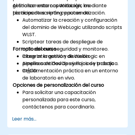
gestionar entornos WebLogic mediante
Al finalizar esta capacitación, los
técnicas de scripting y automatización.
participantes serán capaces de:
Automatizar la creación y configuración
del dominio de WebLogic utilizando scripts
WLST.
Scriptear tareas de despliegue de
Formato del curso
aplicaciones, seguridad y monitoreo.
Integrar la gestión de WebLogic en
Clase interactiva y discusión.
pipelines de DevOps y flujos de trabajo
Amplia cantidad de ejercicios y práctica.
CI/CD.
Implementación práctica en un entorno
de laboratorio en vivo.
Opciones de personalización del curso
Para solicitar una capacitación
personalizada para este curso,
contáctenos para coordinarlo.
Leer más...