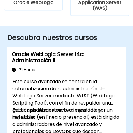
Oracle WebLogic
Application Server
(WAS)
Descubra nuestros cursos
Oracle WebLogic Server 14c:
Administración III
21 Horas
Este curso avanzado se centra en la
automatización de la administración de
WebLogic Server mediante WLST (WebLogic
Scripting Tool), con el fin de respaldar una
gestión de infraestructura escalable y
Esta capacitación en vivo impartida por un
repetible.
instructor (en línea o presencial) está dirigida
a administradores de nivel avanzado y
profesionales de DevOps que deseen