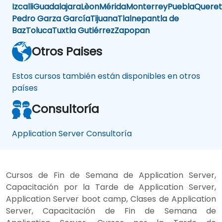
Izcalli
Guadalajara
Lèon
Mérida
Monterrey
Puebla
Queret
Pedro Garza García
Tijuana
Tlalnepantla de
Baz
Toluca
Tuxtla Gutiérrez
Zapopan
Otros Paises
Estos cursos también están disponibles en otros
países
Consultoría
Application Server Consultoría
Cursos de Fin de Semana de Application Server,
Capacitación por la Tarde de Application Server,
Application Server boot camp, Clases de Application
Server, Capacitación de Fin de Semana de