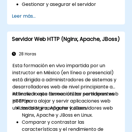
Gestionar y asegurar el servidor
WebLogic.
Leer más...
Diagnosticar problemas del servidor
WebLogic.
Servidor Web HTTP (Nginx, Apache, JBoss)
28 Horas
Esta formación en vivo impartida por un
instructor en México (en línea o presencial)
está dirigida a administradores de sistemas y
desarrolladores web de nivel principiante a
intermedio que deseen utilizar servidores web
Al finalizar esta formación, los participantes
HTTP para alojar y servir aplicaciones web
podrán:
utilizando Nginx, Apache y JBoss.
Instalar y configurar los servidores web
Nginx, Apache y JBoss en Linux.
Comparar y contrastar las
características y el rendimiento de