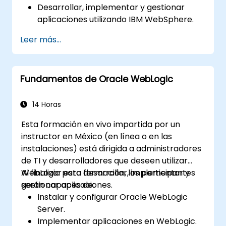
Desarrollar, implementar y gestionar
aplicaciones utilizando IBM WebSphere.
Configurar y gestionar perfiles de WAS.
Leer más...
Diagnosticar problemas de IBM
WebSphere Application Server.
Fundamentos de Oracle WebLogic
14 Horas
Esta formación en vivo impartida por un
instructor en México (en línea o en las
instalaciones) está dirigida a administradores
de TI y desarrolladores que deseen utilizar
WebLogic para desarrollar, implementar y
Al finalizar esta formación, los participantes
gestionar aplicaciones.
serán capaces de:
Instalar y configurar Oracle WebLogic
Server.
Implementar aplicaciones en WebLogic.