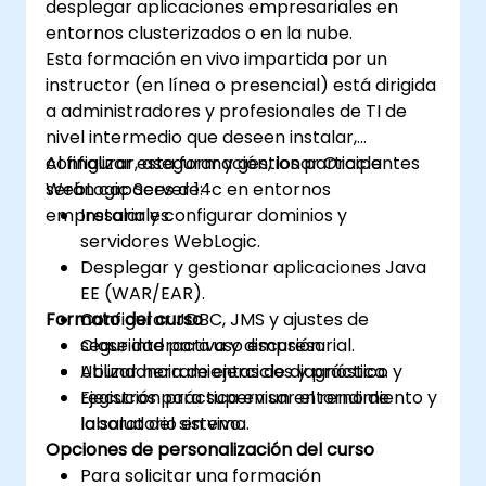
desplegar aplicaciones empresariales en
entornos clusterizados o en la nube.
Esta formación en vivo impartida por un
instructor (en línea o presencial) está dirigida
a administradores y profesionales de TI de
nivel intermedio que deseen instalar,
configurar, asegurar y gestionar Oracle
Al finalizar esta formación, los participantes
WebLogic Server 14c en entornos
serán capaces de:
empresariales.
Instalar y configurar dominios y
servidores WebLogic.
Desplegar y gestionar aplicaciones Java
EE (WAR/EAR).
Formato del curso
Configurar JDBC, JMS y ajustes de
seguridad para uso empresarial.
Clase interactiva y discusión.
Utilizar herramientas de diagnóstico y
Abundancia de ejercicios y práctica.
registros para supervisar el rendimiento y
Ejecución práctica en un entorno de
la salud del sistema.
laboratorio en vivo.
Opciones de personalización del curso
Para solicitar una formación