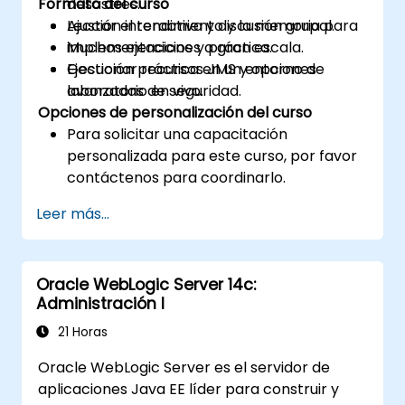
Formato del curso
desastres.
Ajustar el rendimiento y la memoria para
Lección interactiva y discusión grupal.
implementaciones a gran escala.
Muchos ejercicios y práctica.
Gestionar recursos JMS y opciones
Ejecución práctica en un entorno de
avanzadas de seguridad.
laboratorio en vivo.
Opciones de personalización del curso
Para solicitar una capacitación
personalizada para este curso, por favor
contáctenos para coordinarlo.
Leer más...
Oracle WebLogic Server 14c:
Administración I
21 Horas
Oracle WebLogic Server es el servidor de
aplicaciones Java EE líder para construir y