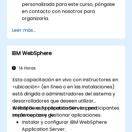
personalizada para este curso, póngase
en contacto con nosotros para
organizarla.
Leer más...
IBM WebSphere
14 Horas
Esta capacitación en vivo con instructores en
<ubicación> (en línea o en las instalaciones)
está dirigida a administradores del sistema y
desarrolladores que deseen utilizar
WebSphere Application Server para
Al final de esta capacitación, los participantes
implementar y gestionar aplicaciones.
serán capaces de:
Instalar y configurar IBM WebSphere
Application Server.