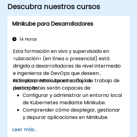
Descubra nuestros cursos
Minikube para Desarrolladores
14 Horas
Esta formación en vivo y supervisada en
<ubicación> (en línea o presencial) está
dirigida a desarrolladores de nivel intermedio
e ingenieros de DevOps que deseen
incorporar Minikube en su flujo de trabajo de
Al finalizar esta capacitación, los
desarrollo.
participantes serán capaces de:
Configurar y administrar un entorno local
de Kubernetes mediante Minikube.
Comprender cómo desplegar, gestionar
y depurar aplicaciones en Minikube.
Integrar Minikube en sus pipelines de
Leer más...
integración y despliegue continuo.