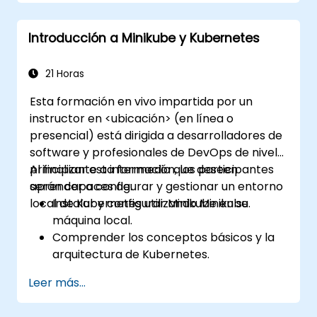
Optimizar su proceso de desarrollo
aprovechando las características
Introducción a Minikube y Kubernetes
avanzadas de Minikube.
Aplicar las mejores prácticas para el
desarrollo de Kubernetes en local.
21 Horas
Esta formación en vivo impartida por un
instructor en <ubicación> (en línea o
presencial) está dirigida a desarrolladores de
software y profesionales de DevOps de nivel
principiante a intermedio que deseen
Al finalizar esta formación, los participantes
aprender a configurar y gestionar un entorno
serán capaces de:
local de Kubernetes utilizando Minikube.
Instalar y configurar Minikube en su
máquina local.
Comprender los conceptos básicos y la
arquitectura de Kubernetes.
Implementar y gestionar contenedores
Leer más...
mediante kubectl y el panel de control de
Minikube.