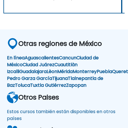
Otras regiones de México
En línea
Aguascalientes
Cancun
Ciudad de
México
Ciudad Juárez
Cuautitlàn
Izcalli
Guadalajara
Lèon
Mérida
Monterrey
Puebla
Queret
Pedro Garza García
Tijuana
Tlalnepantla de
Baz
Toluca
Tuxtla Gutiérrez
Zapopan
Otros Paises
Estos cursos también están disponibles en otros
países