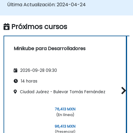
Configurar soluciones de
Última Actualización:
2024-04-24
almacenamiento persistente y redes
para Kubernetes.
Utilizar Minikube para desarrollar, probar
Próximos cursos
y depurar aplicaciones.
Minikube para Desarrolladores
2026-09-28 09:30
14 horas
Ciudad Juárez - Bulevar Tomás Fernández
76,413 MXN
(En línea)
96,413 MXN
(Presencial)