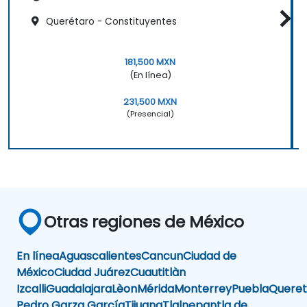
Querétaro - Constituyentes
181,500 MXN
(En línea)
231,500 MXN
(Presencial)
Otras regiones de México
En línea
Aguascalientes
Cancun
Ciudad de
México
Ciudad Juárez
Cuautitlàn
Izcalli
Guadalajara
Lèon
Mérida
Monterrey
Puebla
Queret
Pedro Garza García
Tijuana
Tlalnepantla de