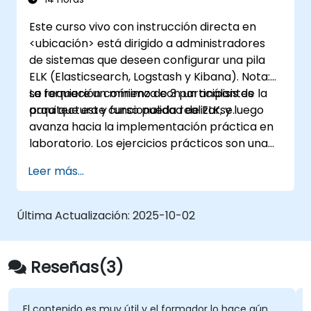
Kibana utilizando diversos tipos y técnicas
Este curso vivo con instrucción directa en
de visualización.
<ubicación> está dirigido a administradores
Aplicar las mejores prácticas para la
de sistemas que deseen configurar una pila
administración, optimización y resolución
ELK (Elasticsearch, Logstash y Kibana). Nota:
de problemas de Elasticsearch y Kibana.
se requiere un mínimo de 3 participantes
La formación comienza con un análisis de la
para que este curso pueda realizarse.
arquitectura y funcionalidad de ELK, y luego
avanza hacia la implementación práctica en
laboratorio. Los ejercicios prácticos son una
parte importante de la capacitación y
Leer más...
ofrecen a los participantes la oportunidad de
aplicar sus conocimientos mientras reciben
retroalimentación sobre su progreso.
Última Actualización:
2025-10-02
Reseñas(3)
El contenido es muy útil y el formador lo hace aún