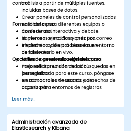
control.
análisis a partir de múltiples fuentes,
incluidas bases de datos.
Crear paneles de control personalizados
Formato del curso
en Kibana para diferentes equipos o
casos de uso.
Conferencia interactiva y debate.
Implementar notificaciones por correo
Numerosos ejercicios y práctica.
electrónico y alertas basadas en
Implementación práctica en un entorno
condiciones.
de laboratorio en vivo.
Opciones de personalización del curso
Utilizar expresiones regulares para
mejorar la precisión de las búsquedas en
Para solicitar una formación
los registros.
personalizada para este curso, póngase
Gestionar roles de usuario y derechos de
en contacto con nosotros para
acceso para entornos de registros
organizarlo.
seguros.
Leer más...
Interactuar con la API REST de
Elasticsearch para automatización e
integración.
Administración avanzada de
Elasticsearch y Kibana