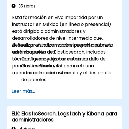
35 Horas
Esta formación en vivo impartida por un
instructor en México (en línea o presencial)
está dirigida a administradores y
desarrolladores de nivel intermedio que
deseen profundizar su comprensión sobre la
Al finalizar esta formación, los participantes
administración de Elasticsearch, incluidas
serán capaces de:
técnicas avanzadas para el desarrollo de
Configurar y ajustar entornos de
paneles en Kibana, así como el
Elasticsearch y Kibana para una
mantenimiento del sistema.
administración avanzada y el desarrollo
de paneles.
Crear y gestionar índices, mapas de
Leer más...
campos (mappings) y modelos de datos
en Elasticsearch.
Desarrollar consultas y filtros avanzados
ELK: ElasticSearch, Logstash y Kibana para
para extraer información valiosa de los
administradores
datos en Elasticsearch.
Diseñar y crear paneles interactivos en
14 Horas