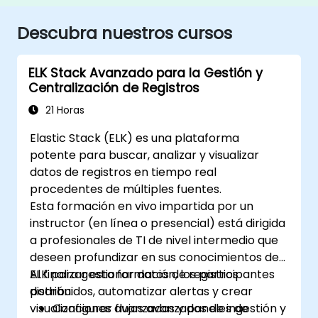
Descubra nuestros cursos
ELK Stack Avanzado para la Gestión y
Centralización de Registros
21 Horas
Elastic Stack (ELK) es una plataforma
potente para buscar, analizar y visualizar
datos de registros en tiempo real
procedentes de múltiples fuentes.
Esta formación en vivo impartida por un
instructor (en línea o presencial) está dirigida
a profesionales de TI de nivel intermedio que
deseen profundizar en sus conocimientos de
ELK para gestionar datos de registros
Al finalizar esta formación, los participantes
distribuidos, automatizar alertas y crear
podrán:
visualizaciones avanzadas y paneles de
Configurar flujos avanzados de ingestión y