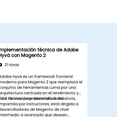
Implementación técnica de Adobe
Hyvä con Magento 2
21 Horas
Adobe Hyvä es un framework frontend
moderno para Magento 2 que reemplaza el
conjunto de herramientas Luma por una
arquitectura centrada en el rendimiento y
fácil de usar para desarrolladores.
Esta formación presencial o a distancia,
impartida por instructores, está dirigida a
desarrolladores de Magento de nivel
intermedio a avanzado que deseen