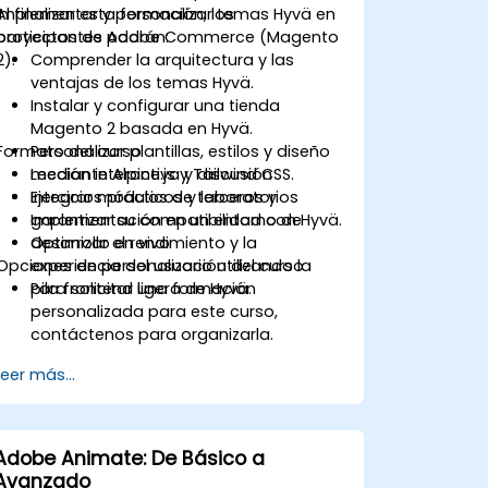
implementar y personalizar temas Hyvä en
Al finalizar esta formación, los
proyectos de Adobe Commerce (Magento
participantes podrán:
2).
Comprender la arquitectura y las
ventajas de los temas Hyvä.
Instalar y configurar una tienda
Magento 2 basada en Hyvä.
Formato del curso
Personalizar plantillas, estilos y diseño
mediante Alpine.js y Tailwind CSS.
Lección interactiva y discusión
Integrar módulos de terceros y
Ejercicios prácticos y laboratorios
garantizar su compatibilidad con Hyvä.
Implementación en un entorno de
Optimizar el rendimiento y la
desarrollo en vivo
Opciones de personalización del curso
experiencia del usuario utilizando la
pila frontend ligera de Hyvä.
Para solicitar una formación
personalizada para este curso,
contáctenos para organizarla.
Leer más...
Adobe Animate: De Básico a
Avanzado