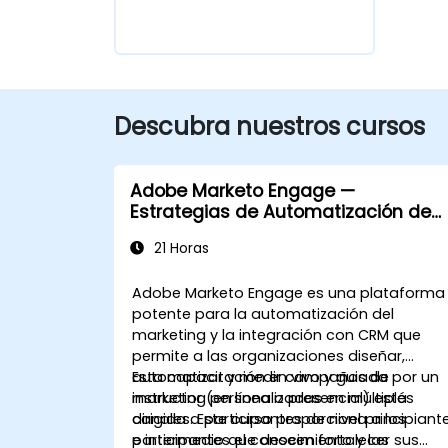
Descubra nuestros cursos
Adobe Marketo Engage —
Estrategias de Automatización de
Marketing y CRM
21 Horas
Adobe Marketo Engage es una plataforma
potente para la automatización del
marketing y la integración con CRM que
permite a las organizaciones diseñar,
automatizar y medir campañas de
Esta capacitación en vivo y guiada por un
marketing personalizadas en múltiples
instructor (en línea o presencial) está
canales. Este curso proporciona a los
dirigida a participantes de nivel principiant
participantes el conocimiento y las
e intermedio que deseen fortalecer sus