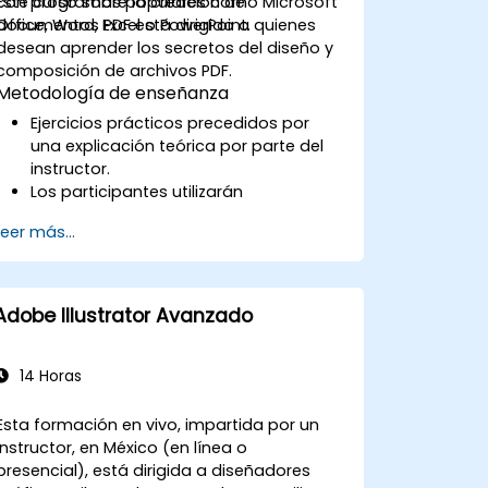
con programas populares como Microsoft
Este curso sobre la creación de
Office, Word, Excel o PowerPoint.
documentos PDF está dirigido a quienes
desean aprender los secretos del diseño y
composición de archivos PDF.
Metodología de enseñanza
Ejercicios prácticos precedidos por
una explicación teórica por parte del
instructor.
Los participantes utilizarán
computadoras individuales.
Leer más...
Adobe Illustrator Avanzado
14 Horas
Esta formación en vivo, impartida por un
instructor, en México (en línea o
presencial), está dirigida a diseñadores