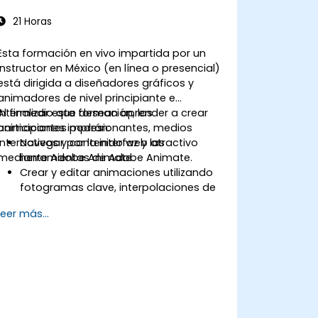
21 Horas
Esta formación en vivo impartida por un
instructor en México (en línea o presencial)
está dirigida a diseñadores gráficos y
animadores de nivel principiante e
intermedio que desean aprender a crear
Al finalizar esta formación, los
animaciones impresionantes, medios
participantes podrán:
interactivos y contenido web atractivo
Navegar por la interfaz y las
mediante Adobe Animate.
herramientas de Adobe Animate.
Crear y editar animaciones utilizando
fotogramas clave, interpolaciones de
movimiento e interpolaciones de
Leer más...
forma.
Diseñar animaciones y aplicaciones
interactivas con ActionScript y
JavaScript.
Incorporar elementos de audio y vídeo
en los proyectos.
Exportar las animaciones para