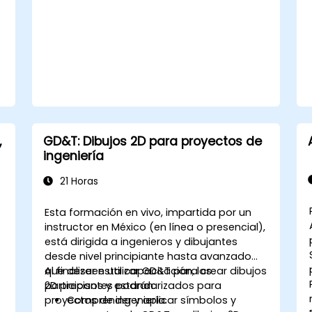
relacionadas con PDF.
o
,
GD&T: Dibujos 2D para proyectos de
ingeniería
21 Horas
Esta formación en vivo, impartida por un
instructor en México (en línea o presencial),
está dirigida a ingenieros y dibujantes
desde nivel principiante hasta avanzado
que deseen utilizar GD&T para crear dibujos
Al finalizar esta capacitación, los
2D precisos y estandarizados para
participantes podrán:
proyectos de ingeniería.
Comprender y aplicar símbolos y