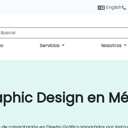
English
no
Servicios
Nosotros
aphic Design en Mé
s de capacitación en Diseño Gráfico impartidos por inst