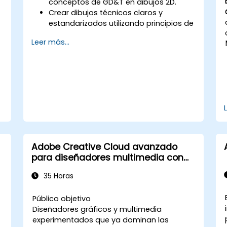
conceptos de GD&T en dibujos 2D.
Crear dibujos técnicos claros y
estandarizados utilizando principios de
GD&T.
Leer más...
Interpretar e implementar comentarios
a
basados en anotaciones de GD&T.
Colaborar eficazmente con equipos
utilizando notaciones de GD&T
estandarizadas.
n
Adobe Creative Cloud avanzado
para diseñadores multimedia con
flujos de trabajo potenciados por IA
35 Horas
n
Público objetivo
Diseñadores gráficos y multimedia
experimentados que ya dominan las