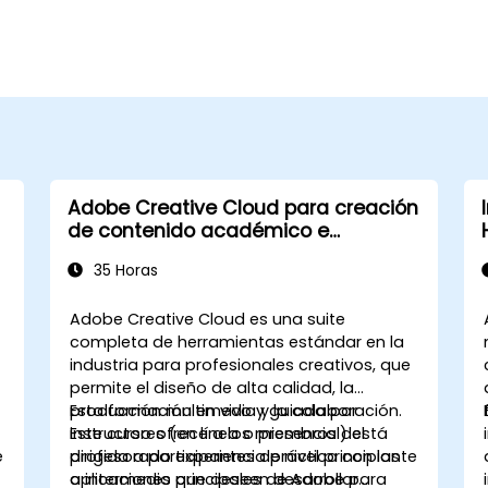
Adobe Creative Cloud para creación
de contenido académico e
institucional
35 Horas
Adobe Creative Cloud es una suite
completa de herramientas estándar en la
industria para profesionales creativos, que
permite el diseño de alta calidad, la
producción multimedia y la colaboración.
Esta formación en vivo y guiada por
Este curso ofrece a los miembros del
instructores (en línea o presencial) está
e
profesorado experiencia práctica con las
dirigida a participantes de nivel principiante
aplicaciones principales de Adobe para
a intermedio que deseen desarrollar