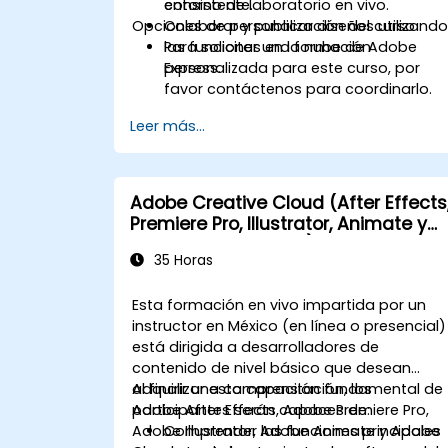
consistente.
entorno de laboratorio en vivo.
Opciones de personalización del curso
Colaborar y publicar diseños utilizand
las funciones en la nube de Adobe
Para solicitar una formación
Express.
personalizada para este curso, por
favor contáctenos para coordinarlo.
Leer más...
Adobe Creative Cloud (After Effects
Premiere Pro, Illustrator, Animate y
Character Animator) para
35 Horas
principiantes
Esta formación en vivo impartida por un
instructor en México (en línea o presencial)
está dirigida a desarrolladores de
contenido de nivel básico que desean
adquirir una comprensión fundamental de
Al finalizar esta capacitación, los
Adobe After Effects, Adobe Premiere Pro,
participantes serán capaces de:
Adobe Illustrator, Adobe Animate y Adobe
Comprender las funciones principales