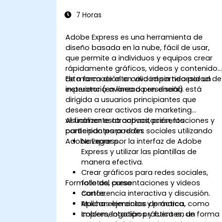
7 Horas
Adobe Express es una herramienta de
diseño basada en la nube, fácil de usar,
que permite a individuos y equipos crear
rápidamente gráficos, videos y contenido
de marca de alta calidad sin necesidad de
Esta formación en vivo impartida por un
experiencia avanzada en diseño.
instructor (en línea o presencial) está
dirigida a usuarios principiantes que
deseen crear activos de marketing
visualmente atractivos, presentaciones y
Al finalizar esta capacitación, los
contenido para redes sociales utilizando
participantes podrán:
Adobe Express.
Navegar por la interfaz de Adobe
Express y utilizar las plantillas de
manera efectiva.
Crear gráficos para redes sociales,
Formato del curso
folletos, presentaciones y videos
cortos.
Conferencia interactiva y discusión.
Aplicar elementos de marca, como
Muchas ejercicios y práctica.
colores, logotipos y fuentes, de forma
Implementación práctica en un