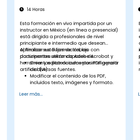
14 Horas
Esta formación en vivo impartida por un
instructor en México (en línea o presencial)
está dirigida a profesionales de nivel
principiante e intermedio que desean
optimizar sus flujos de trabajo con
Al finalizar esta formación, los
documentos utilizando Adobe Acrobat y
participantes serán capaces de:
herramientas potenciadas por inteligencia
Crear y editar documentos PDF a partir
artificial (IA).
de diversas fuentes.
Modificar el contenido de los PDF,
incluidos texto, imágenes y formato.
Utilizar herramientas de anotación y
Leer más...
marcado para la revisión de
documentos.
Implementar características de
seguridad para proteger los
documentos PDF.
Aprovechar herramientas potenciadas
por IA para automatizar tareas