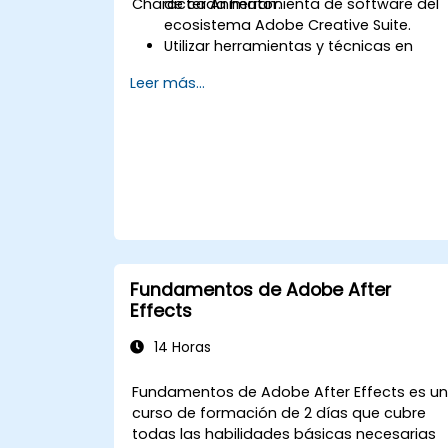
Character Animator.
de cada herramienta de software del
ecosistema Adobe Creative Suite.
Utilizar herramientas y técnicas en
Adobe After Effects para gráficos en
Leer más...
movimiento, Adobe Premiere Pro para
edición de video, Adobe Illustrator par
diseño gráfico, Adobe Animate para
animaciones y Adobe Character
Animator para animación de
personajes.
Mejorar las capacidades creativas de
diseño y producción, lo que permite u
desarrollo más rápido y eficiente de
contenido digital de alta calidad.
Fundamentos de Adobe After
Effects
14 Horas
Fundamentos de Adobe After Effects es u
curso de formación de 2 días que cubre
todas las habilidades básicas necesarias