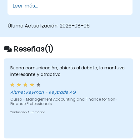
preparar pronósticos de flujos de caja
visibilidad de la liquidez, potenciar el control
Leer más...
confiables, optimizar el capital de trabajo,
financiero y establecer un marco
gestionar las relaciones bancarias, fortalecer
estructurado de gestión del efectivo dentro
los controles de pagos y tomar decisiones
de sus organizaciones.
Última Actualización:
2026-08-06
informadas sobre financiamiento e inversión.
Reseñas(1)
Buena comunicación, abierto al debate, lo mantuvo
interesante y atractivo
Ahmet Keyman - Keytrade AG
Curso - Management Accounting and Finance for Non-
Finance Professionals
Traducción Automática