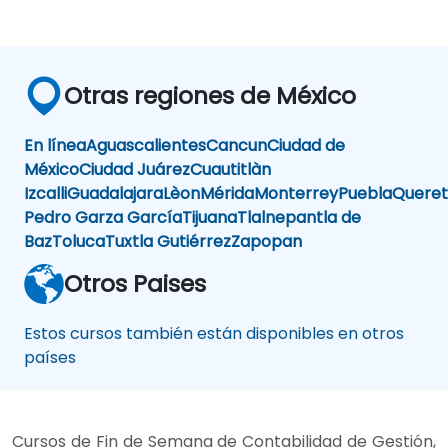
Otras regiones de México
En línea
Aguascalientes
Cancun
Ciudad de
México
Ciudad Juárez
Cuautitlàn
Izcalli
Guadalajara
Lèon
Mérida
Monterrey
Puebla
Queret
Pedro Garza García
Tijuana
Tlalnepantla de
Baz
Toluca
Tuxtla Gutiérrez
Zapopan
Otros Paises
Estos cursos también están disponibles en otros
países
Cursos de Fin de Semana de Contabilidad de Gestión,