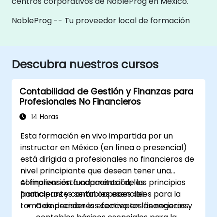
centros corporativos de NobleProg en México.
NobleProg -- Tu proveedor local de formación
Descubra nuestros cursos
Contabilidad de Gestión y Finanzas para
Profesionales No Financieros
14 Horas
Esta formación en vivo impartida por un
instructor en México (en línea o presencial)
está dirigida a profesionales no financieros de
nivel principiante que desean tener una
comprensión fundamental de los principios
Al finalizar esta capacitación, los
financieros y contables esenciales para la
participantes serán capaces de:
toma de decisiones efectiva en los negocios.
Comprender los conceptos financieros y