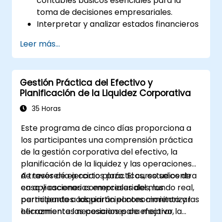
contables básicos esenciales para la
toma de decisiones empresariales.
Interpretar y analizar estados financieros
como el estado de resultados, el balance
Leer más...
general y el estado de flujos de efectivo.
Aplicar indicadores financieros clave para
evaluar la salud financiera de una
Gestión Práctica del Efectivo y
empresa.
Planificación de la Liquidez Corporativa
Elaborar y gestionar presupuestos, así
como realizar análisis de variaciones para
35 Horas
monitorear el desempeño empresarial.
Este programa de cinco días proporciona a
Utilizar el análisis del punto de equilibrio
los participantes una comprensión práctica
para respaldar decisiones operativas y
de la gestión corporativa del efectivo, la
estratégicas.
planificación de la liquidez y las operaciones
de tesorería a corto plazo. El curso se centra
A través de ejercicios prácticos, estudios de
en aplicaciones comerciales del mundo real,
caso y escenarios empresariales, los
permitiendo a los participantes monitorizar
participantes adquirirán el conocimiento y las
eficazmente las posiciones de efectivo,
herramientas necesarios para mejorar la