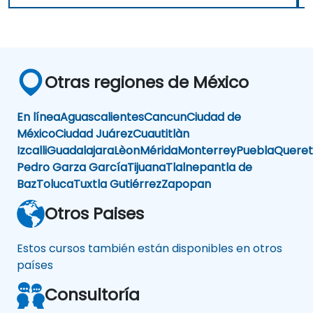
Otras regiones de México
En línea
Aguascalientes
Cancun
Ciudad de
México
Ciudad Juárez
Cuautitlàn
Izcalli
Guadalajara
Lèon
Mérida
Monterrey
Puebla
Queret
Pedro Garza García
Tijuana
Tlalnepantla de
Baz
Toluca
Tuxtla Gutiérrez
Zapopan
Otros Paises
Estos cursos también están disponibles en otros
países
Consultoría