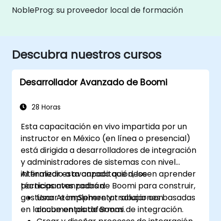
NobleProg: su proveedor local de formación
Descubra nuestros cursos
Desarrollador Avanzado de Boomi
28 Horas
Esta capacitación en vivo impartida por un
instructor en México (en línea o presencial)
está dirigida a desarrolladores de integración
y administradores de sistemas con nivel
intermedio a avanzado que deseen aprender
Al finalizar esta capacitación, los
técnicas avanzadas de Boomi para construir,
participantes podrán:
gestionar e implementar soluciones basadas
Usar AtomSphere y trabajar con
en la nube en plataformas de integración.
documentos de Boomi.