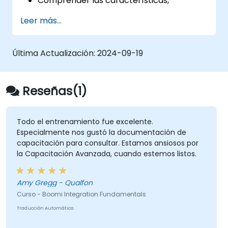
Comprender las características,
arquitectura y conceptos fundamentales
Leer más...
de Boomi AtomSphere.
Aprender cómo diseñar, construir y
desplegar procesos de integración con
Última Actualización:
2024-09-19
Boomi.
Utilizar el panel de control y las opciones
de informes de Boomi para monitorear
Reseñas(1)
aplicaciones.
Gestionar configuraciones y despliegues
para Atom, Molecule y Atom Cloud.
Todo el entrenamiento fue excelente.
Especialmente nos gustó la documentación de
Habilitar la integración y gestión de
capacitación para consultar. Estamos ansiosos por
servicios web y APIs con Boomi.
la Capacitación Avanzada, cuando estemos listos.
Amy Gregg - Qualfon
Curso - Boomi Integration Fundamentals
Traducción Automática