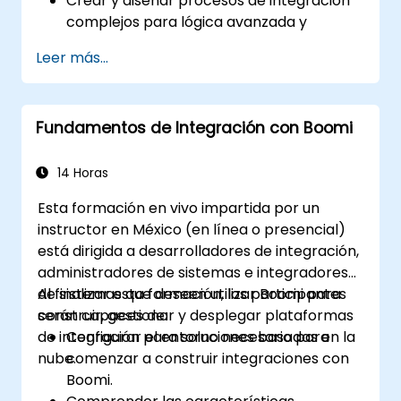
Crear y diseñar procesos de integración
complejos para lógica avanzada y
procesamiento de datos.
Leer más...
Gestionar el despliegue de procesos de
integración, registros e informes.
Capturar y manejar errores.
Fundamentos de Integración con Boomi
Aplicar mejores prácticas y técnicas para
integrar con Boomi.
14 Horas
Esta formación en vivo impartida por un
instructor en México (en línea o presencial)
está dirigida a desarrolladores de integración,
administradores de sistemas e integradores
de sistemas que deseen utilizar Boomi para
Al finalizar esta formación, los participantes
construir, gestionar y desplegar plataformas
serán capaces de:
de integración para soluciones basadas en la
Configurar el entorno necesario para
nube.
comenzar a construir integraciones con
Boomi.