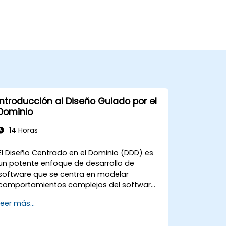
Introducción al Diseño Guiado por el
Dominio
14 Horas
El Diseño Centrado en el Dominio (DDD) es
un potente enfoque de desarrollo de
software que se centra en modelar
comportamientos complejos del software
alineando la implementación técnica con
Leer más...
los conceptos fundamentales del negocio.
Este curso explora cómo el DDD ayuda a