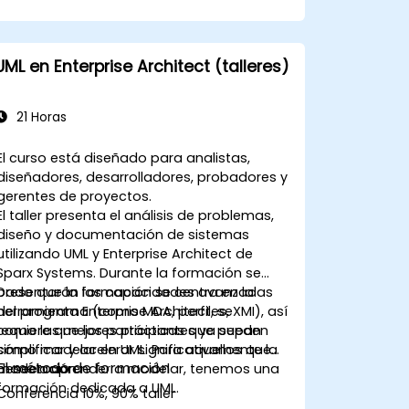
UML en Enterprise Architect (talleres)
21 Horas
El curso está diseñado para analistas,
diseñadores, desarrolladores, probadores y
gerentes de proyectos.
El taller presenta el análisis de problemas,
diseño y documentación de sistemas
utilizando UML y Enterprise Architect de
Sparx Systems. Durante la formación se
presentarán las capacidades avanzadas
Dado que la formación se centra en la
del programa (como MDA, perfiles, XMI), así
herramienta Enterprise Architect, se
como las mejores prácticas que pueden
requiere que los participantes ya sepan
simplificar y acelerar significativamente la
cómo modelar en UML. Para aquellos que
El método de formación
modelación.
deseen aprender a modelar, tenemos una
formación dedicada a UML.
Conferencia 10%, 90% taller