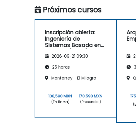
Próximos cursos
Inscripción abierta:
Arq
Ingeniería de
Emp
Sistemas Basada en
Modelos (MBSE) con
2026-09-21 09:30
2
Ejecución de Modelos
25 horas
3
Monterrey - El Milagro
Qu
138,598 MXN
178,598 MXN
17
(En línea)
(Presencial)
(