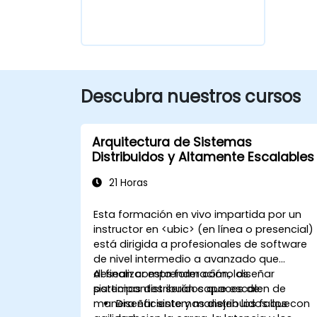
Descubra nuestros cursos
Arquitectura de Sistemas
Distribuidos y Altamente Escalables
21 Horas
Esta formación en vivo impartida por un
instructor en <ubic> (en línea o presencial)
está dirigida a profesionales de software
de nivel intermedio a avanzado que
desean comprender cómo diseñar
Al finalizar esta formación, los
sistemas distribuidos que escalen de
participantes serán capaces de:
manera eficiente y manejen los fallos con
Diseñar sistemas distribuidos que