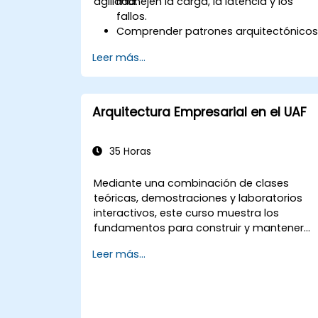
agilidad.
manejen la carga, la latencia y los
fallos.
Comprender patrones arquitectónico
clave como microservicios,
Leer más...
arquitectura dirigida por eventos y
CQRS.
Evaluar los compromisos entre
consistencia, disponibilidad y
Arquitectura Empresarial en el UAF
tolerancia a particiones (teorema
CAP).
Elegir estrategias adecuadas de
35 Horas
comunicación, almacenamiento y
coordinación.
Mediante una combinación de clases
teóricas, demostraciones y laboratorios
interactivos, este curso muestra los
fundamentos para construir y mantener
una Arquitectura Empresarial (EA)
Leer más...
utilizando el Marco Unificado de
Arquitectura (UAF) versión 1.2.