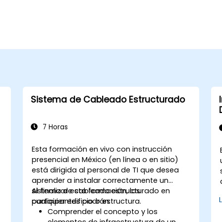
Sistema de Cableado Estructurado
7 Horas
Esta formación en vivo con instrucción
presencial en México (en línea o en sitio)
está dirigida al personal de TI que desea
aprender a instalar correctamente un
sistema de cableado estructurado en
Al finalizar esta formación, los
cualquier edificio o estructura.
participantes podrán:
Comprender el concepto y los
elementos de infraestructura de un