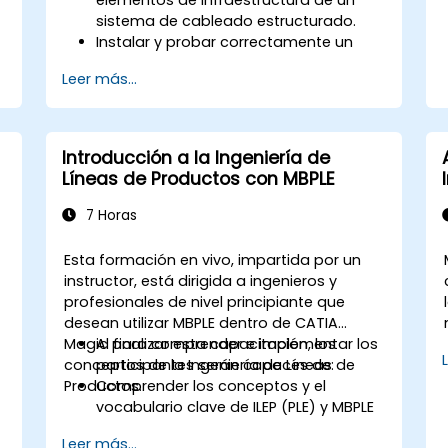
sistema de cableado estructurado.
Instalar y probar correctamente un
s
sistema de cableado.
Leer más...
Aprender las normas del sector, las
técnicas y el equipo utilizados para un
sistema de cableado estructurado.
Introducción a la Ingeniería de
Líneas de Productos con MBPLE
7 Horas
Esta formación en vivo, impartida por un
instructor, está dirigida a ingenieros y
profesionales de nivel principiante que
desean utilizar MBPLE dentro de CATIA
Magic para comprender e implementar los
Al finalizar esta capacitación, los
conceptos de la Ingeniería de Líneas de
participantes serán capaces de:
Productos.
Comprender los conceptos y el
vocabulario clave de ILEP (PLE) y MBPLE
Describir las mejores prácticas para la
Leer más...