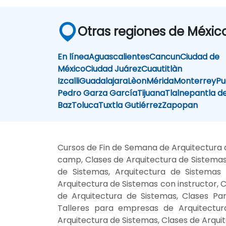
Otras regiones de Méxic
En línea
Aguascalientes
Cancun
Ciudad de
México
Ciudad Juárez
Cuautitlàn
Izcalli
Guadalajara
Lèon
Mérida
Monterrey
Pu
Pedro Garza García
Tijuana
Tlalnepantla d
Baz
Toluca
Tuxtla Gutiérrez
Zapopan
Cursos de Fin de Semana de Arquitectura d
camp, Clases de Arquitectura de Sistemas
de Sistemas, Arquitectura de Sistemas 
Arquitectura de Sistemas con instructor, 
de Arquitectura de Sistemas, Clases Par
Talleres para empresas de Arquitectur
Arquitectura de Sistemas, Clases de Arqui