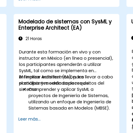
modelación de líneas de productos
Implementar un proceso de definición
de línea de productos en CATIA Magic
Utilizar las características de MBPLE,
Modelado de sistemas con SysML y
como modelos de características,
Enterprise Architect (EA)
puntos de variación y configuraciones
21 Horas
Durante esta formación en vivo y con
instructor en México (en línea o presencial),
los participantes aprenderán a utilizar
SysML, tal como se implementa en
Enterprise Architect (EA), para llevar a cabo
Al finalizar esta formación, los
el análisis y modelado de requisitos del
participantes serán capaces de:
sistema.
Comprender y aplicar SysML a
proyectos de Ingeniería de Sistemas,
utilizando un enfoque de Ingeniería de
Sistemas basada en Modelos (MBSE).
Identificar los requisitos del sistema
Leer más...
basándose en modelos de casos de
uso.
Diseñar y analizar la arquitectura del