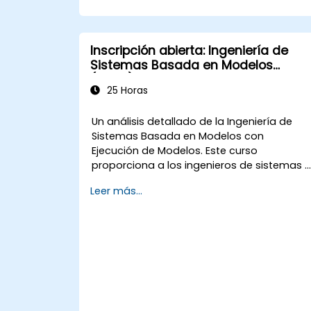
Inscripción abierta: Ingeniería de
Sistemas Basada en Modelos
(MBSE) con Ejecución de Modelos
25 Horas
Un análisis detallado de la Ingeniería de
Sistemas Basada en Modelos con
Ejecución de Modelos. Este curso
proporciona a los ingenieros de sistemas y
arquitectos empresariales habilidades
Leer más...
prácticas para simular el comportamiento
de los sistemas mediante la herramienta
Cameo Simulation Toolkit integrada en
MagicDraw. Aborda temas fundamentales
como Diagramas de Actividad, Diagramas
de Máquina de Estados, Diagramas de
Secuencia, Diagramas Paramétricos y
Modelado de Interfaces de Usuario,
mientras se realizan estudios de