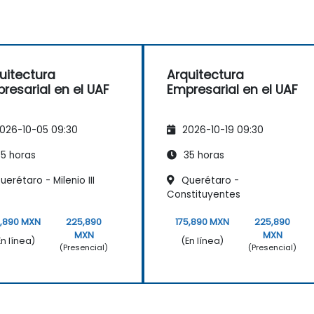
uitectura
Arquitectura
resarial en el UAF
Empresarial en el UAF
026-10-05 09:30
2026-10-19 09:30
5 horas
35 horas
erétaro - Milenio III
Querétaro -
Constituyentes
5,890 MXN
225,890
175,890 MXN
225,890
MXN
MXN
En línea)
(En línea)
(Presencial)
(Presencial)