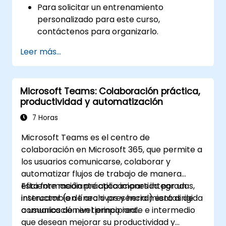
Para solicitar un entrenamiento
personalizado para este curso,
contáctenos para organizarlo.
Leer más...
Microsoft Teams: Colaboración práctica,
productividad y automatización
7 Horas
Microsoft Teams es el centro de
colaboración en Microsoft 365, que permite a
los usuarios comunicarse, colaborar y
automatizar flujos de trabajo de manera
eficiente mediante aplicaciones integradas,
Esta formación práctica impartida por un
intercambio de archivos y herramientas de
instructor (en línea o presencial) está dirigida
comunicación en tiempo real.
a usuarios de nivel principiante e intermedio
que desean mejorar su productividad y