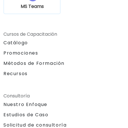
Teams.
MS Teams
Utilizar OneDrive para el almacenamiento
en la nube, el intercambio y la
colaboración en documentos en tiempo
real dentro de Teams y Outlook,
Cursos de Capacitación
incluyendo la gestión de versiones y
Catálogo
recuperación de archivos.
Crear, personalizar y gestionar Lists para
Promociones
organizar tareas y proyectos, colaborar
Métodos de Formación
con miembros del equipo e integrar Lists
con Outlook y OneDrive.
Recursos
Conectar sin problemas Teams con
Outlook, OneDrive y Lists para crear un
entorno de trabajo productivo e
Consultoría
integrado, reduciendo tareas
Nuestro Enfoque
redundantes y mejorando la eficiencia del
flujo de trabajo.
Estudios de Caso
Solicitud de consultoría