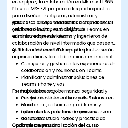
en equipo y la colaboración en Microsoft 365.
El curso MS-721 prepara a los participantes
para diseñar, configurar, administrar y
garantizar la seguridad de los sistemas de
Este curso en vivo con instrucción presencial
colaboración y comunicación de Teams en
(en línea o in situ) está dirigido a
entornos empresariales.
administradores de Teams y ingenieros de
colaboración de nivel intermedio que deseen
gestionar Microsoft Teams para la
Al finalizar este curso, los participantes serán
comunicación y la colaboración empresarial.
capaces de:
Configurar y gestionar las experiencias de
colaboración y reuniones en Teams.
Planificar y administrar soluciones de
Teams Phone y voz.
Formato del curso
Implementar gobernanza, seguridad y
cumplimiento en entornos de Teams.
Diccionarios interactivos y discusiones en
Monitorear, solucionar problemas y
clase.
optimizar los sistemas de comunicación
Laboratorios prácticos y ejercicios.
de Teams.
Casos de estudio reales y práctica de
Opciones de personalización del curso
implementación.