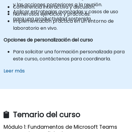
y las acciones posteriores a la reunión.
Conferencia interactiva y discusión.
Aplicar estrategias avanzadas y casos de uso
Numerosos ejercicios y prácticas.
para una productividad sostenida.
Implementación práctica en un entorno de
laboratorio en vivo.
Opciones de personalización del curso
Para solicitar una formación personalizada para
este curso, contáctenos para coordinarla.
Leer más
Temario del curso
Módulo 1: Fundamentos de Microsoft Teams