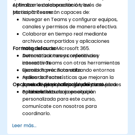
optimizar la colaboración a través de
Al finalizar esta capacitación, los
Microsoft Teams.
participantes serán capaces de:
Navegar en Teams y configurar equipos,
canales y permisos de manera efectiva.
Colaborar en tiempo real mediante
archivos compartidos y aplicaciones
Formato del curso
integradas de Microsoft 365.
Automatizar tareas repetitivas y
Demostraciones y conferencias
conectar Teams con otras herramientas
interactivas.
usando Power Automate.
Ejercicios prácticos utilizando entornos
Aplicar características que mejoran la
reales de Teams.
Opciones de personalización del curso
productividad y mejores prácticas para
Aprendizaje práctico guiado y actividades
optimizar el trabajo en equipo.
colaborativas.
Para solicitar una capacitación
personalizada para este curso,
comunícate con nosotros para
coordinarlo.
Leer más...