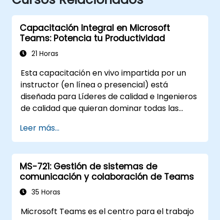
Capacitación Integral en Microsoft
Teams: Potencia tu Productividad
21 Horas
Esta capacitación en vivo impartida por un
instructor (en línea o presencial) está
diseñada para Líderes de calidad e Ingenieros
de calidad que quieran dominar todas las
capacidades y herramientas disponibles en
Leer más...
Microsoft Teams para mejorar la
colaboración y la productividad en sus
equipos.
MS-721: Gestión de sistemas de
comunicación y colaboración de Teams
35 Horas
Microsoft Teams es el centro para el trabajo