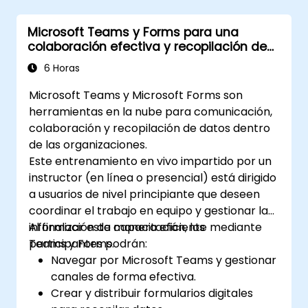
Microsoft Teams y Forms para una
colaboración efectiva y recopilación de
datos
6 Horas
Microsoft Teams y Microsoft Forms son
herramientas en la nube para comunicación,
colaboración y recopilación de datos dentro
de las organizaciones.
Este entrenamiento en vivo impartido por un
instructor (en línea o presencial) está dirigido
a usuarios de nivel principiante que deseen
coordinar el trabajo en equipo y gestionar la
información de manera eficiente mediante
Al finalizar esta capacitación, los
Teams y Forms.
participantes podrán:
Navegar por Microsoft Teams y gestionar
canales de forma efectiva.
Crear y distribuir formularios digitales