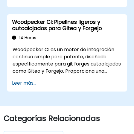
nube contenerizado.
Woodpecker CI: Pipelines ligeros y
autoalojados para Gitea y Forgejo
14 Horas
Woodpecker CI es un motor de integración
continua simple pero potente, diseñado
específicamente para git forges autoalojadas
como Gitea y Forgejo. Proporciona una
experiencia de CI/CD nativa en Docker, ligera
Leer más...
y sin la complejidad ni los costos de licencia
de las plataformas empresariales de
integración continua.
Categorías Relacionadas