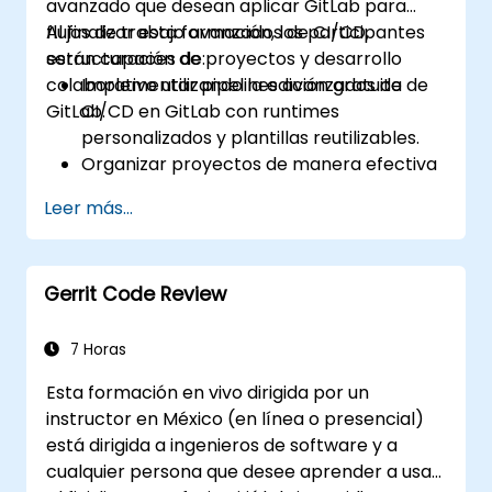
avanzado que desean aplicar GitLab para
flujos de trabajo avanzados de CI/CD,
Al finalizar esta formación, los participantes
estructuración de proyectos y desarrollo
serán capaces de:
colaborativo utilizando la edición gratuita de
Implementar pipelines avanzados de
GitLab.
CI/CD en GitLab con runtimes
personalizados y plantillas reutilizables.
Organizar proyectos de manera efectiva
utilizando grupos y espacios de nombres.
Leer más...
Colaborar en código, incidencias y
documentación mediante Markdown y las
herramientas de GitLab.
Gerrit Code Review
Aplicar GitLab Pages, flujos de trabajo de
lanzamiento y configuraciones seguras en
proyectos reales.
7 Horas
Esta formación en vivo dirigida por un
instructor en México (en línea o presencial)
está dirigida a ingenieros de software y a
cualquier persona que desee aprender a usar