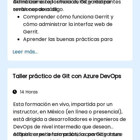
Gerrit como repositorio de Git y realizar
Al finalizar esta formación, los participantes
revisiones de código.
serán capaces de:
Comprender cómo funciona Gerrit y
cómo administrar la interfaz web de
Gerrit.
Aprender las buenas prácticas para
utilizar Gerrit en el manejo de flujos de
Leer más...
trabajo de revisión de código.
Administrar y configurar un proyecto en
Gerrit.
Taller práctico de Git con Azure DevOps
14 Horas
Esta formación en vivo, impartida por un
instructor, en México (en línea o presencial),
está dirigida a desarrolladores e ingenieros de
DevOps de nivel intermedio que desean
adquirir experiencia práctica con Git y Azure
Al finalizar esta formación, los participantes