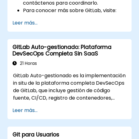
contáctenos para coordinarlo.
Para conocer más sobre GitLab, visite:
https://about.gitlab.com/
Leer más...
GitLab Auto-gestionado: Plataforma
DevSecOps Completa Sin SaaS
21 Horas
GitLab Auto-gestionado es la implementación
in situ de la plataforma completa DevSecOps
de GitLab, que incluye gestión de código
fuente, CI/CD, registro de contenedores,
análisis de seguridad y monitoreo. Es el
Leer más...
estándar de oro para las organizaciones que
desean contar con todas las funciones de
GitLab sin depender de un servicio SaaS ni
Git para Usuarios
permitir que sus datos salgan de su red.