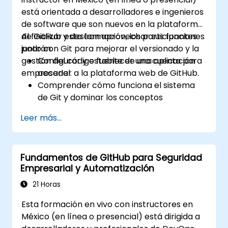
está orientada a desarrolladores e ingenieros
de software que son nuevos en la plataforma
de GitHub y desean aprovechar sus funciones
Al finalizar esta formación, los participantes
junto con Git para mejorar el versionado y la
podrán:
gestión del código fuente de una aplicación
Configurar y establecer una cuenta para
empresarial.
acceder a la plataforma web de GitHub.
Comprender cómo funciona el sistema
de Git y dominar los conceptos
fundamentales de GitHub.
Leer más...
Crear y gestionar repositorios de GitHub
mientras implementan flujos de trabajo
de Git.
Fundamentos de GitHub para Seguridad
Ejecutar cambios en el código fuente
Empresarial y Automatización
dentro de GitHub y sincronizar las
revisiones realizadas fuera de la
21 Horas
plataforma.
Esta formación en vivo con instructores en
Manejar Solicitudes de Extracción,
México (en línea o presencial) está dirigida a
Etiquetas, Lanzamientos y otros