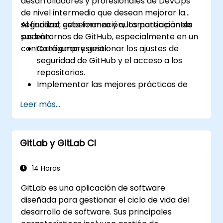
desarrolladores y profesionales de DevOps
componentes fundamentales de GitHub.
de nivel intermedio que desean mejorar la
Realizar funcionalidades de control de
seguridad, gobernanza y automatización de
Al finalizar esta formación, los participantes
versiones basadas en Git y utilizar el
sus entornos de GitHub, especialmente en un
podrán:
entorno bash de GitHub.
contexto empresarial.
Configurar y gestionar los ajustes de
Crear ramas del repositorio para resolver
seguridad de GitHub y el acceso a los
defectos del proyecto junto con el
repositorios.
equipo.
Implementar las mejores prácticas de
Dominar y familiarizarse con la estructura
seguridad utilizando herramientas de
de Git y GitHub para mejorar las
Leer más...
GitHub como Dependabot y CodeQL.
prácticas de programación.
Crear, reutilizar y mantener GitHub
Actions y flujos de trabajo.
GitLab y GitLab CI
Supervisar y auditar la actividad para
garantizar el cumplimiento normativo y la
gobernanza a gran escala.
14 Horas
GitLab es una aplicación de software
diseñada para gestionar el ciclo de vida del
desarrollo de software. Sus principales