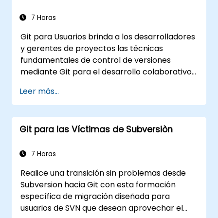
7 Horas
Git para Usuarios brinda a los desarrolladores
y gerentes de proyectos las técnicas
fundamentales de control de versiones
mediante Git para el desarrollo colaborativo.
Cubre los principios básicos del modelo de
Leer más...
datos de Git, tipos de objetos, estrategias de
ramificación y flujos de trabajo de fusión.
Examina métodos comprobados para
Git para las Víctimas de Subversiòn
gestionar el historial de confirmaciones,
análisis de diferencias, operaciones de
desalojo (stash), etiquetas y patrones de
7 Horas
desarrollo distribuido con repositorios
Realice una transición sin problemas desde
alojados. Ayuda a los equipos de software a
Subversion hacia Git con esta formación
administrar los históricos de versiones,
específica de migración diseñada para
resolver conflictos de fusión y mantener un
usuarios de SVN que desean aprovechar el
código rastreable en proyectos