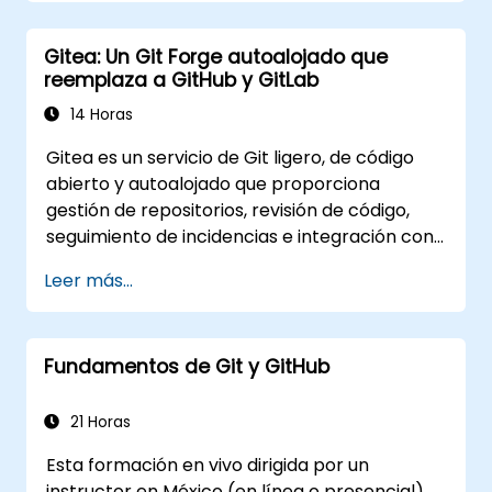
trabajo colaborativos para equipos. El
currículo guía a los participantes por
Gitea: Un Git Forge autoalojado que
herramientas auxiliares de Git y su
reemplaza a GitHub y GitLab
personalización, aportando conocimientos
aplicables para gestionar el control de código
14 Horas
fuente en equipos de desarrollo complejos y
Gitea es un servicio de Git ligero, de código
en canalizaciones de integración continua.
abierto y autoalojado que proporciona
gestión de repositorios, revisión de código,
seguimiento de incidencias e integración con
CI/CD. Es una alternativa cada vez más
Leer más...
popular a GitHub y GitLab.com para equipos
que necesitan control total sobre su código
fuente sin depender de términos de servicio
Fundamentos de Git y GitHub
de terceros ni restricciones de exportación.
21 Horas
Esta formación en vivo dirigida por un
instructor en México (en línea o presencial)