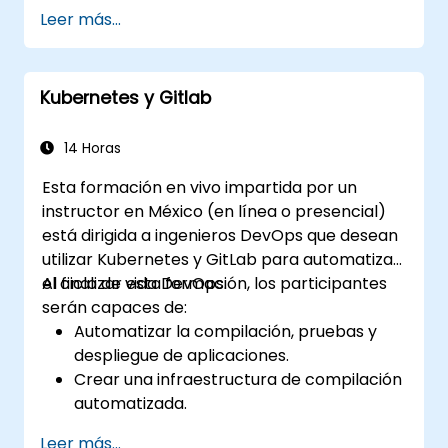
control de versiones distribuido. Este curso
colaborativos.
Leer más...
práctico aborda los conceptos
fundamentales de Git, patrones de flujo de
trabajo diario, estrategias avanzadas de
Kubernetes y Gitlab
ramificación y fusión, procesos completos de
migración del flujo de trabajo, los mecanismos
internos de Git y consejos prácticos de
14 Horas
integración, ayudando a los desarrolladores a
Esta formación en vivo impartida por un
eliminar errores comunes y adoptar con
instructor en México (en línea o presencial)
confianza y eficiencia los flujos de trabajo
está dirigida a ingenieros DevOps que desean
modernos DVCS para obtener procesos de
utilizar Kubernetes y GitLab para automatizar
desarrollo colaborativo más rápidos.
el ciclo de vida DevOps.
Al finalizar esta formación, los participantes
serán capaces de:
Automatizar la compilación, pruebas y
despliegue de aplicaciones.
Crear una infraestructura de compilación
automatizada.
Desplegar una aplicación en un entorno
Leer más...