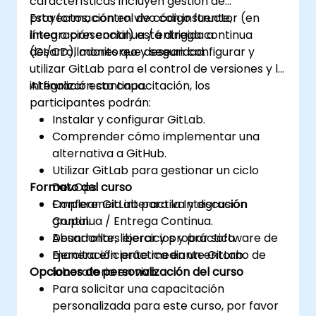
características incluyen gestión de
proyectos, control de código fuente,
Esta formación en vivo con instructor (en
integración continua / entrega continua
línea o presencial) está dirigida a
(CI/CD), monitoreo y seguridad.
desarrolladores que desean configurar y
utilizar GitLab para el control de versiones y la
integración continua.
Al finalizar esta capacitación, los
participantes podrán:
Instalar y configurar GitLab.
Comprender cómo implementar una
alternativa a GitHub.
Utilizar GitLab para gestionar un ciclo
Formato del curso
DevOps.
Emplear GitLab para la Integración
Conferencia interactiva y discusión
Continua / Entrega Continua.
grupal.
Desarrollar, liberar y probar software de
Abundantes ejercicios y práctica.
manera eficiente mediante GitLab.
Ejercitación práctica en un entorno de
Opciones de personalización del curso
laboratorio en vivo.
Para solicitar una capacitación
personalizada para este curso, por favor