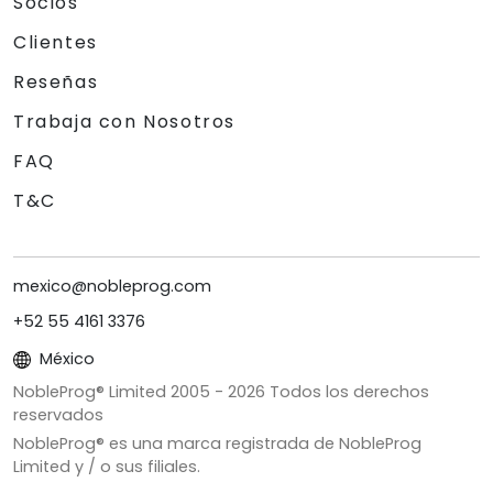
Socios
Clientes
Reseñas
Trabaja con Nosotros
FAQ
T&C
mexico@nobleprog.com
+52 55 4161 3376
México
NobleProg® Limited 2005 -
2026
Todos los derechos
reservados
NobleProg® es una marca registrada de NobleProg
Limited y / o sus filiales.