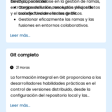
DevOps, centrándose en la gestión de ramas,
serán capaces de:
estrategias de fusión, resolución de conflictos
Comprender los conceptos y flujos de
y el uso efectivo de clientes gráficos.
trabajo fundamentales de Git.
Gestionar eficazmente las ramas y las
fusiones en entornos colaborativos.
Resolver conflictos aplicando las mejores
Leer más...
prácticas en escenarios reales.
Utilizar clientes gráficos (SourceTree y
GitKraken) para la gestión de Git.
Git completo
Realizar operaciones prácticas de Git
tanto desde la consola como desde
interfaces gráficas.
21 Horas
Trabajar con Git en Azure DevOps para la
La formación integral en Git proporciona a los
integración de repositorios y el control de
desarrolladores habilidades prácticas en el
versiones.
control de versiones distribuido, desde la
configuración del repositorio local y las
estrategias de ramificación hasta el
Leer más...
despliegue en servidores y los flujos de