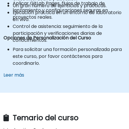
Aplicar GitLab Pages, flujos de trabajo de
Un gran número de ejercicios y prácticas.
lanzamiento y configuraciones seguras en
Ejecución práctica en un entorno de laboratorio
proyectos reales.
en vivo.
Control de asistencia: seguimiento de la
participación y verificaciones diarias de
Opciones de Personalización del Curso
conocimientos.
Para solicitar una formación personalizada para
este curso, por favor contáctenos para
coordinarlo.
Leer más
Temario del curso