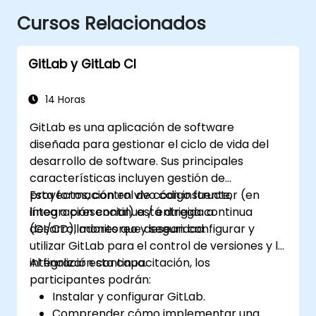
Cursos Relacionados
GitLab y GitLab CI
14 Horas
GitLab es una aplicación de software
diseñada para gestionar el ciclo de vida del
desarrollo de software. Sus principales
características incluyen gestión de
proyectos, control de código fuente,
Esta formación en vivo con instructor (en
integración continua / entrega continua
línea o presencial) está dirigida a
(CI/CD), monitoreo y seguridad.
desarrolladores que desean configurar y
utilizar GitLab para el control de versiones y la
integración continua.
Al finalizar esta capacitación, los
participantes podrán:
Instalar y configurar GitLab.
Comprender cómo implementar una