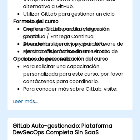
alternativa a GitHub.
Utilizar GitLab para gestionar un ciclo
Formato del curso
DevOps.
Emplear GitLab para la Integración
Conferencia interactiva y discusión
Continua / Entrega Continua.
grupal.
Desarrollar, liberar y probar software de
Abundantes ejercicios y práctica.
manera eficiente mediante GitLab.
Ejercitación práctica en un entorno de
Opciones de personalización del curso
laboratorio en vivo.
Para solicitar una capacitación
personalizada para este curso, por favor
contáctenos para coordinarlo.
Para conocer más sobre GitLab, visite:
https://about.gitlab.com/
Leer más...
GitLab Auto-gestionado: Plataforma
DevSecOps Completa Sin SaaS