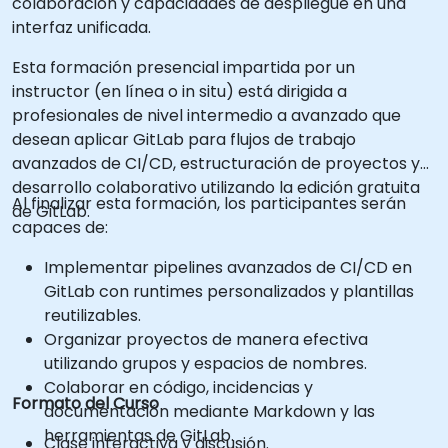
colaboración y capacidades de despliegue en una
interfaz unificada.
Esta formación presencial impartida por un
instructor (en línea o in situ) está dirigida a
profesionales de nivel intermedio a avanzado que
desean aplicar GitLab para flujos de trabajo
avanzados de CI/CD, estructuración de proyectos y
desarrollo colaborativo utilizando la edición gratuita
Al finalizar esta formación, los participantes serán
de GitLab.
capaces de:
Implementar pipelines avanzados de CI/CD en
GitLab con runtimes personalizados y plantillas
reutilizables.
Organizar proyectos de manera efectiva
utilizando grupos y espacios de nombres.
Colaborar en código, incidencias y
Formato del Curso
documentación mediante Markdown y las
herramientas de GitLab.
Clase interactiva y discusión.