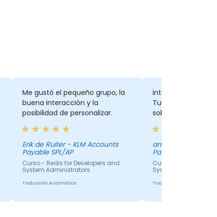
Me gustó el pequeño grupo, la
interacción con el 
buena interacción y la
Tuvimos muchas d
posibilidad de personalizar.
sobre los diversos
Erik de Ruiter - KLM Accounts
arno bongenaar - 
Payable SPL/AP
Payable SPL/AP
Curso - Redis for Developers and
Curso - Redis for Dev
System Administrators
System Administrato
Traducción Automática
Traducción Automática