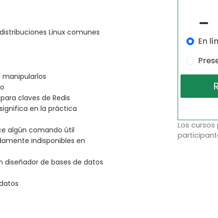
distribuciones Linux comunes
En lí
Pres
 manipularlos
to
ara claves de Redis
significa en la práctica
Los cursos
oce algún comando útil
participant
damente indisponibles en
n diseñador de bases de datos
 datos