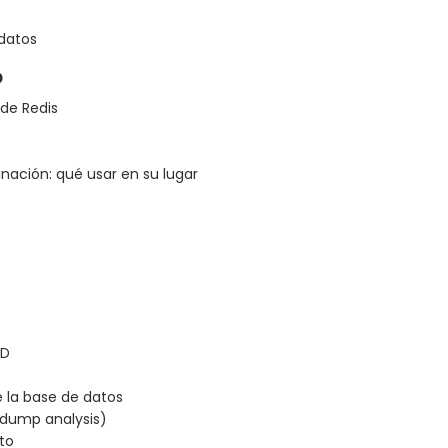
 datos
o
de Redis
nación: qué usar en su lugar
SD
e la base de datos
(dump analysis)
nto