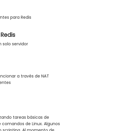
antes para Redis
 Redis
n solo servidor
uncionar a través de NAT
tentes
izando tareas básicas de
de comandos de Linux. Algunos
o scripting. Al momento de