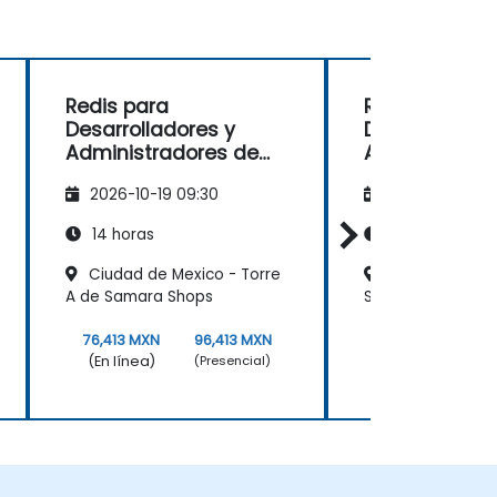
Redis para
Redis para
Desarrolladores y
Desarrollador
Administradores de
Administrado
Sistemas
Sistemas
2026-10-19 09:30
2026-11-02 09
14 horas
14 horas
Ciudad de Mexico - Torre
Ciudad de Méx
A de Samara Shops
Spaces Santa Fé
76,413 MXN
96,413 MXN
76,413 MXN
(En línea)
(En línea)
(Presencial)