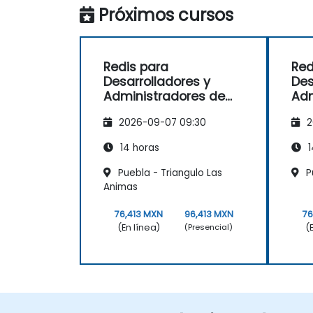
Próximos cursos
Redis para
Red
Desarrolladores y
Des
Administradores de
Adm
Sistemas
Si
2026-09-07 09:30
2
14 horas
1
Puebla - Triangulo Las
P
Animas
76,413 MXN
96,413 MXN
76
(En línea)
(
(Presencial)