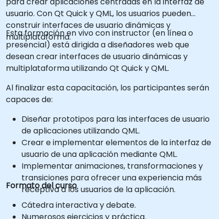
para crear aplicaciones centradas en la interfaz de
usuario. Con Qt Quick y QML, los usuarios pueden
construir interfaces de usuario dinámicas y
Esta formación en vivo con instructor (en línea o
multiplataforma.
presencial) está dirigida a diseñadores web que
desean crear interfaces de usuario dinámicas y
multiplataforma utilizando Qt Quick y QML.
Al finalizar esta capacitación, los participantes serán
capaces de:
Diseñar prototipos para las interfaces de usuario
de aplicaciones utilizando QML.
Crear e implementar elementos de la interfaz de
usuario de una aplicación mediante QML.
Implementar animaciones, transformaciones y
transiciones para ofrecer una experiencia más
Formato del curso
receptiva a los usuarios de la aplicación.
Cátedra interactiva y debate.
Numerosos ejercicios y práctica.