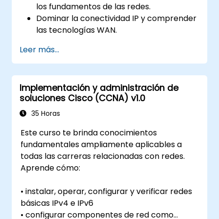
los fundamentos de las redes.
Dominar la conectividad IP y comprender
las tecnologías WAN.
Asegurar los dispositivos de red mediante
Leer más...
el uso de Listas de Control de Acceso
(ACL), VPNs y otros protocolos de
seguridad para prevenir accesos no
Implementación y administración de
autorizados y amenazas.
soluciones Cisco (CCNA) v1.0
Prepararse para el examen de
certificación CCNA Routing & Switching.
35 Horas
Este curso te brinda conocimientos
fundamentales ampliamente aplicables a
todas las carreras relacionadas con redes.
Aprende cómo:
• instalar, operar, configurar y verificar redes
básicas IPv4 e IPv6
• configurar componentes de red como