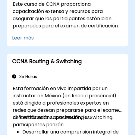
Este curso de CCNA proporciona
capacitación extensa y recursos para
asegurar que los participantes estén bien
preparados para el examen de certificación
CCNA. Con laboratorios prácticos,
Leer más...
evaluaciones continuas y importantes
ahorros en los costos de certificación, este
curso está diseñado para apoyar a los
CCNA Routing & Switching
participantes en el logro de sus objetivos de
certificación en redes.
35 Horas
Esta formación en vivo impartida por un
instructor en México (en línea o presencial)
está dirigida a profesionales expertos en
redes que desean prepararse para el examen
de certificación CCNA Routing & Switching.
Al finalizar esta capacitación, los
participantes podrán:
Desarrollar una comprensión integral de