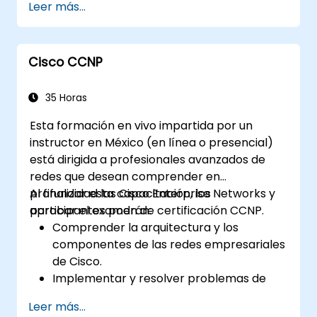
Leer más...
gestión.
Utilizar características de seguridad,
integración con la nube y herramientas
Cisco CCNP
de automatización.
Implementar los interruptores en
diversos entornos de red.
35 Horas
Aprovechar Cisco DNA Center para el
Esta formación en vivo impartida por un
aprovisionamiento, administración y
instructor en México (en línea o presencial)
automatización de dispositivos.
está dirigida a profesionales avanzados de
redes que desean comprender en
profundidad las Cisco Enterprise Networks y
Al finalizar esta capacitación, los
aprobar el examen de certificación CCNP.
participantes podrán:
Comprender la arquitectura y los
componentes de las redes empresariales
de Cisco.
Implementar y resolver problemas de
tecnologías avanzadas de enrutamiento,
Leer más...
así como asegurar redes LAN y WAN