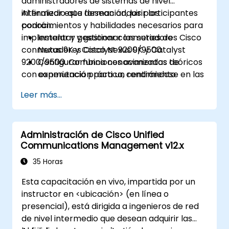
administradores de sistemas de nivel
intermedio que desean adquirir los
Al finalizar esta formación, los participantes
conocimientos y habilidades necesarios para
podrán:
implementar y gestionar las series de
Instalar y gestionar conmutadores Cisco
conmutadores Cisco Nexus 9K y Catalyst
Nexus 9K y Catalyst 9200/9500.
9200/9500. Combina conocimientos teóricos
Configurar funciones avanzadas de
con experiencia práctica, centrándose en las
conmutación para un rendimiento
plataformas Cisco NX-OS e IOS-XE.
óptimo.
Leer más...
Integrar los conmutadores en diversos
entornos de red.
Mejorar la resiliencia y eficiencia de la red.
Administración de Cisco Unified
Utilizar los conmutadores para alta
Communications Management v12.x
disponibilidad y gestión de datos.
35 Horas
Esta capacitación en vivo, impartida por un
instructor en <ubicación> (en línea o
presencial), está dirigida a ingenieros de red
de nivel intermedio que desean adquirir las