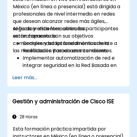
México (en línea o presencial) está dirigida a
profesionales de nivel intermedio en redes
que desean alcanzar redes más ágiles,
seguras y eficientes, alineadas
Al finalizar esta formación, los participantes
estrechamente con sus objetivos
serán capaces de:
comerciales y adaptarse dinámicamente a
Comprender los fundamentos de la
las necesidades y amenazas cambiantes.
Redificación Basada en Intenciones.
Implementar automatización de red e
integrar seguridad en la Red Basada en
Intenciones.
Leer más...
Utilizar analíticas para el monitoreo de
redes y comprender cómo la
aseguración puede proporcionar
Gestión y administración de Cisco ISE
información sobre el rendimiento de la
red y la experiencia del usuario.
Diseñar e implementar una IBN que
28 Horas
cumpla con los requisitos comerciales y
Esta formación práctica impartida por
los objetivos operativos.
instructores en México (en línea o presencial)