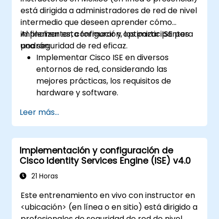
está dirigida a administradores de red de nivel
intermedio que deseen aprender cómo
implementar, configurar y optimizar ISE para
Al finalizar esta formación, los participantes
una seguridad de red eficaz.
podrán:
Implementar Cisco ISE en diversos
entornos de red, considerando las
mejores prácticas, los requisitos de
hardware y software.
Implementar el perfilado de red para
Leer más...
identificar y clasificar los dispositivos
conectados.
Gestionar la autorización y el control de
Implementación y configuración de
acceso.
Cisco Identity Services Engine (ISE) v4.0
Configurar políticas de postura, acciones
de remediación y módulos de
21 Horas
cumplimiento.
Este entrenamiento en vivo con instructor en
<ubicación> (en línea o en sitio) está dirigido a
profesionales de seguridad de red de nivel