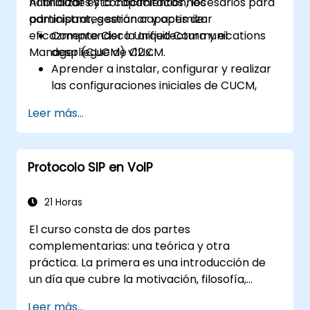
habilidades y conocimientos necesarios para
Al finalizar esta capacitación, los
administrar, gestionar y optimizar
participantes serán capaces de:
eficazmente Cisco Unified Communications
Comprender la arquitectura y el
Manager (CUCM) v12.x.
despliegue de CUCM.
Aprender a instalar, configurar y realizar
las configuraciones iniciales de CUCM,
incluido el establecimiento de usuarios,
Leer más...
dispositivos y configuraciones básicas de
red.
Implementar y gestionar el enrutamiento
Protocolo SIP en VoIP
de llamadas.
Ejecutar mantenimiento del sistema y
tareas de solución de problemas.
21 Horas
El curso consta de dos partes
complementarias: una teórica y otra
práctica. La primera es una introducción de
un día que cubre la motivación, filosofía,
fundamentos y reglas de operación del
Leer más...