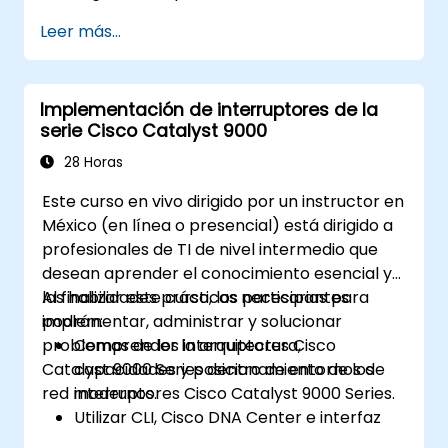
switches, routers y controladores LAN
Leer más...
inalámbricos;
• administrar dispositivos de red; y
• identificar amenazas básicas de seguridad.
Implementación de interruptores de la
El curso también proporciona una base en
serie Cisco Catalyst 9000
programación de redes, automatización y
redes definidas por software.
28 Horas
Este curso en vivo dirigido por un instructor en
México (en línea o presencial) está dirigido a
profesionales de TI de nivel intermedio que
desean aprender el conocimiento esencial y
las habilidades prácticas necesarias para
Al finalizar este curso, los participantes
implementar, administrar y solucionar
podrán:
problemas de los interruptores Cisco
Comprender la arquitectura,
Catalyst 9000 Series dentro de entornos de
capacidades y posicionamiento de los
red modernos.
interruptores Cisco Catalyst 9000 Series.
Utilizar CLI, Cisco DNA Center e interfaz
gráfica web de usuario IOS-XE para la