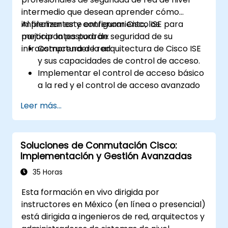
intermedio que desean aprender cómo
implementar y configurar Cisco ISE para
Al finalizar este entrenamiento, los
mejorar la postura de seguridad de su
participantes podrán:
infraestructura de red.
Comprender la arquitectura de Cisco ISE
y sus capacidades de control de acceso.
Implementar el control de acceso básico
a la red y el control de acceso avanzado
a la red.
Leer más...
Configurar y administrar TACACS+ para la
administración de dispositivos,
autorización de comandos y control de
Soluciones de Conmutación Cisco:
acceso basado en roles.
Implementación y Gestión Avanzadas
35 Horas
Esta formación en vivo dirigida por
instructores en México (en línea o presencial)
está dirigida a ingenieros de red, arquitectos y