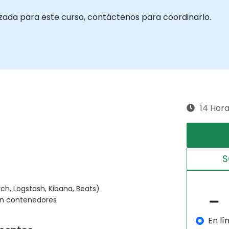
izada para este curso, contáctenos para coordinarlo.
14 Hor
S
ch, Logstash, Kibana, Beats)
con contenedores
En lí