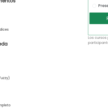
umentos
Pres
ndices
Los cursos
participant
ueda
fuzzy)
mpleto