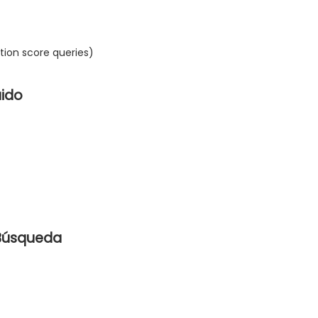
ion score queries)
uido
 Búsqueda