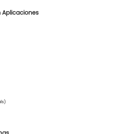
n Aplicaciones
ls)
emas