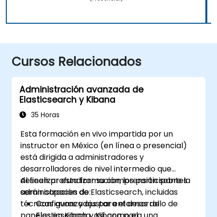
Cursos Relacionados
Administración avanzada de
Elasticsearch y Kibana
35 Horas
Esta formación en vivo impartida por un
instructor en México (en línea o presencial)
está dirigida a administradores y
desarrolladores de nivel intermedio que
deseen profundizar su comprensión sobre la
Al finalizar esta formación, los participantes
administración de Elasticsearch, incluidas
serán capaces de:
técnicas avanzadas para el desarrollo de
Configurar y ajustar entornos de
paneles en Kibana, así como el
Elasticsearch y Kibana para una