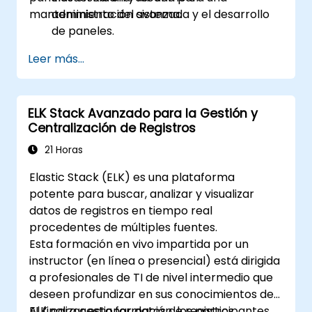
mantenimiento del sistema.
administración avanzada y el desarrollo
de paneles.
Crear y gestionar índices, mapas de
Leer más...
campos (mappings) y modelos de datos
en Elasticsearch.
Desarrollar consultas y filtros avanzados
ELK Stack Avanzado para la Gestión y
para extraer información valiosa de los
Centralización de Registros
datos en Elasticsearch.
Diseñar y crear paneles interactivos en
21 Horas
Kibana utilizando diversos tipos y técnicas
Elastic Stack (ELK) es una plataforma
de visualización.
potente para buscar, analizar y visualizar
Aplicar las mejores prácticas para la
datos de registros en tiempo real
administración, optimización y resolución
procedentes de múltiples fuentes.
de problemas de Elasticsearch y Kibana.
Esta formación en vivo impartida por un
instructor (en línea o presencial) está dirigida
a profesionales de TI de nivel intermedio que
deseen profundizar en sus conocimientos de
ELK para gestionar datos de registros
Al finalizar esta formación, los participantes