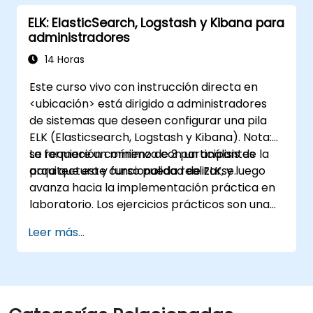
ELK: ElasticSearch, Logstash y Kibana para
administradores
14 Horas
Este curso vivo con instrucción directa en
<ubicación> está dirigido a administradores
de sistemas que deseen configurar una pila
ELK (Elasticsearch, Logstash y Kibana). Nota:
se requiere un mínimo de 3 participantes
La formación comienza con un análisis de la
para que este curso pueda realizarse.
arquitectura y funcionalidad de ELK, y luego
avanza hacia la implementación práctica en
laboratorio. Los ejercicios prácticos son una
parte importante de la capacitación y
Leer más...
ofrecen a los participantes la oportunidad de
aplicar sus conocimientos mientras reciben
retroalimentación sobre su progreso.