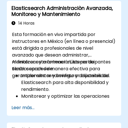
integración.
Elasticsearch Administraciòn Avanzada,
Monitoreo y Mantenimiento
14 Horas
Esta formación en vivo impartida por
instructores en México (en línea o presencial)
está dirigida a profesionales de nivel
avanzado que desean administrar,
monitorear y mantener clústeres de
Al finalizar esta formación, los participantes
Elasticsearch de manera efectiva para
serán capaces de:
garantizar alto rendimiento y disponibilidad.
Implementar y configurar clústeres de
Elasticsearch para alta disponibilidad y
rendimiento.
Monitorear y optimizar las operaciones
de Elasticsearch.
Leer más...
Integrarse con Kibana y Logstash para
análisis avanzados y visualización.
Ampliar la funcionalidad de Elasticsearch