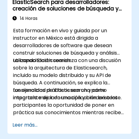
ElasticSearch para desarrolladores:
mediante complementos (plugins).
creación de soluciones de búsqueda y
Escalar Elasticsearch utilizando técnicas
análisis con Elasticsearch
de clústeres y fragmentación (sharding).
14 Horas
Esta formación en vivo y guiada por un
instructor en México está dirigida a
desarrolladores de software que desean
construir soluciones de búsqueda y análisis
utilizando Elasticsearch.
La capacitación comienza con una discusión
sobre la arquitectura de Elasticsearch,
incluido su modelo distribuido y su API de
búsqueda. A continuación, se explica la
funcionalidad de Elasticsearch y cómo
Los ejercicios prácticos son una parte
integrarla mejor en una aplicación existente.
importante de la formación y brindan a los
participantes la oportunidad de poner en
práctica sus conocimientos mientras reciben
retroalimentación sobre su implementación y
Leer más...
progreso.