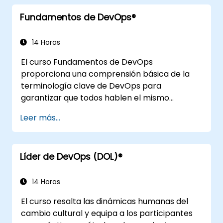
prácticas de diseño de aplicaciones,
Fundamentos de DevOps®
prácticas de integración continua, entrega e
implementación continuas, pruebas
continuas, infraestructuras elásticas,
14 Horas
monitoreo, métricas, observabilidad,
El curso Fundamentos de DevOps
gobernanza, aspectos humanos y tendencias
proporciona una comprensión básica de la
futuras de la ingeniería DevOps.
terminología clave de DevOps para
garantizar que todos hablen el mismo
lenguaje y destaca los beneficios de DevOps
Leer más...
para apoyar el éxito organizacional.
Líder de DevOps (DOL)®
14 Horas
El curso resalta las dinámicas humanas del
cambio cultural y equipa a los participantes