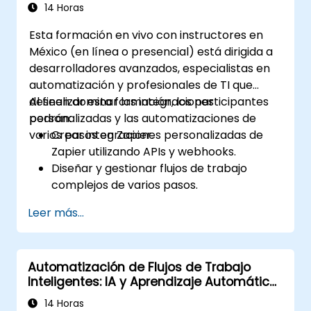
varios pasos
14 Horas
Esta formación en vivo con instructores en
México (en línea o presencial) está dirigida a
desarrolladores avanzados, especialistas en
automatización y profesionales de TI que
deseen dominar las integraciones
Al finalizar esta formación, los participantes
personalizadas y las automatizaciones de
podrán:
varios pasos en Zapier.
Crear integraciones personalizadas de
Zapier utilizando APIs y webhooks.
Diseñar y gestionar flujos de trabajo
complejos de varios pasos.
Optimizar y depurar flujos de
Leer más...
automatización avanzados.
Integrar Zapier con aplicaciones
propietarias o menos comunes.
Automatización de Flujos de Trabajo
Inteligentes: IA y Aprendizaje Automático
con Make
14 Horas