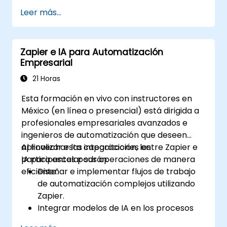
Leer más...
Zapier e IA para Automatización
Empresarial
21 Horas
Esta formación en vivo con instructores en
México (en línea o presencial) está dirigida a
profesionales empresariales avanzados e
ingenieros de automatización que deseen
aprovechar las integraciones entre Zapier e
Al finalizar esta capacitación, los
IA para escalar sus operaciones de manera
participantes podrán:
eficiente.
Diseñar e implementar flujos de trabajo
de automatización complejos utilizando
Zapier.
Integrar modelos de IA en los procesos
empresariales para obtener información