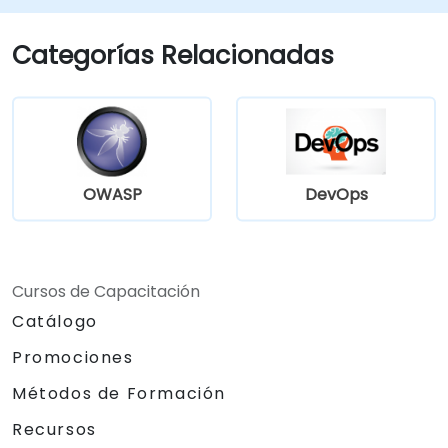
Optimizar y solucionar problemas en los
flujos de trabajo automatizados para
Categorías Relacionadas
lograr la máxima eficiencia.
OWASP
DevOps
Cursos de Capacitación
Catálogo
Promociones
Métodos de Formación
Recursos