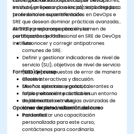
con el plan de estudios oficial de DevOps
Esta capacitación impartida por instructores,
Institute, preparando a los participantes para
en vivo (en línea o presencial), está dirigida a
tener éxito en su certificación.
profesionales experimentados en DevOps e
SRE que desean dominar prácticas avanzadas
de SRE y prepararse para el examen de
Al finalizar esta capacitación, los
certificación de Profesional en SRE de DevOps
participantes podrán:
Institute.
Reconocer y corregir antipatrones
comunes de SRE.
Definir y gestionar indicadores de nivel de
servicio (SLI), objetivos de nivel de servicio
Formato del curso
(SLO) y presupuestos de error de manera
efectiva.
Clases interactivas y discusión.
Diseñar sistemas seguros, tolerantes a
Muchos ejercicios y práctica.
fallos y altamente confiables.
Implementación práctica en un entorno
Implementar estrategias avanzadas de
de laboratorio en vivo.
Opciones de personalización del curso
observabilidad, automatización e
incidentes.
Para solicitar una capacitación
personalizada para este curso,
contáctenos para coordinarla.