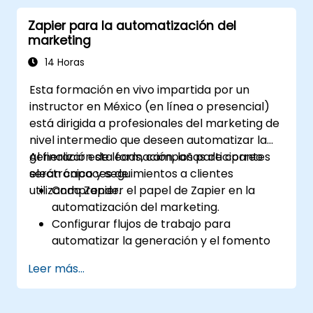
marketing y ventas.
Zapier para la automatización del
marketing
14 Horas
Esta formación en vivo impartida por un
instructor en México (en línea o presencial)
está dirigida a profesionales del marketing de
nivel intermedio que deseen automatizar la
generación de leads, campañas de correo
Al finalizar esta formación, los participantes
electrónico y seguimientos a clientes
serán capaces de:
utilizando Zapier.
Comprender el papel de Zapier en la
automatización del marketing.
Configurar flujos de trabajo para
automatizar la generación y el fomento
de leads.
Leer más...
Integrar herramientas de marketing
como CRMs, plataformas de correo
electrónico y herramientas de análisis.