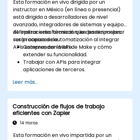
Esta formación en vivo dirigida por un
instructor en México (en línea o presencial)
está dirigida a desarrolladores de nivel
avanzado, integradores de sistemas y equipos
de operaciones técnicas que deseen mejorar
Al finalizar esta formación, los participantes
sus procesos de automatización al integrar
serán capaces de:
APIs externas con Make.
Comprender la API de Make y cómo
extender su funcionalidad.
Trabajar con APIs para integrar
aplicaciones de terceros.
Crear conectores personalizados para
Leer más...
aplicaciones sin soporte.
Utilizar técnicas avanzadas de
automatización con Make y APIs.
Construcción de flujos de trabajo
eficientes con Zapier
14 Horas
Esta formación en vivo impartida por un