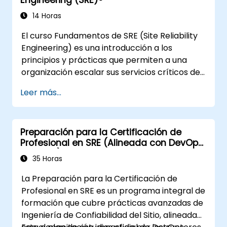
organizaciones que han pasado por
transformaciones recientes y buscan
14 Horas
potenciar sus habilidades y conciencia en
El curso Fundamentos de SRE (Site Reliability
materia de DevSecOps.
Engineering) es una introducción a los
principios y prácticas que permiten a una
organización escalar sus servicios críticos de
manera fiable y económica. Incorporar la
Leer más...
dimensión de confiabilidad del sitio requiere
reorientar la organización, centrarse en la
ingeniería y la automatización, y adoptar una
Preparación para la Certificación de
serie de nuevos paradigmas de trabajo.
Profesional en SRE (Alineada con DevOps
Institute)
35 Horas
La Preparación para la Certificación de
Profesional en SRE es un programa integral de
formación que cubre prácticas avanzadas de
Ingeniería de Confiabilidad del Sitio, alineadas