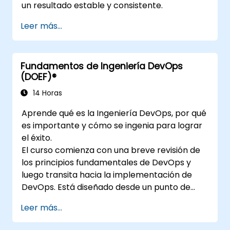
un resultado estable y consistente.
Leer más...
Fundamentos de Ingeniería DevOps
(DOEF)®
14 Horas
Aprende qué es la Ingeniería DevOps, por qué
es importante y cómo se ingenia para lograr
el éxito.
El curso comienza con una breve revisión de
los principios fundamentales de DevOps y
luego transita hacia la implementación de
DevOps. Está diseñado desde un punto de
vista de ingeniería y cubre temas como
Leer más...
DevOps en relación con otros marcos,
tecnologías,