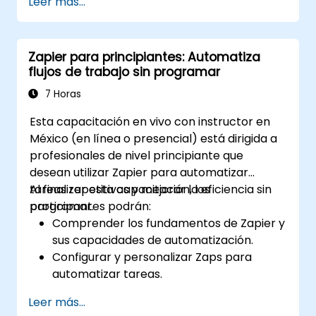
Leer más...
predictiva.
Optimizar las operaciones automatizando
tareas entre múltiples plataformas.
Zapier para principiantes: Automatiza
Supervisar y solucionar problemas en los
flujos de trabajo sin programar
flujos de trabajo automatizados para
mejorarlos continuamente.
7 Horas
Esta capacitación en vivo con instructor en
México (en línea o presencial) está dirigida a
profesionales de nivel principiante que
desean utilizar Zapier para automatizar
tareas repetitivas y mejorar la eficiencia sin
Al finalizar esta capacitación, los
programar.
participantes podrán:
Comprender los fundamentos de Zapier y
sus capacidades de automatización.
Configurar y personalizar Zaps para
automatizar tareas.
Integrar herramientas empresariales
Leer más...
populares con Zapier.