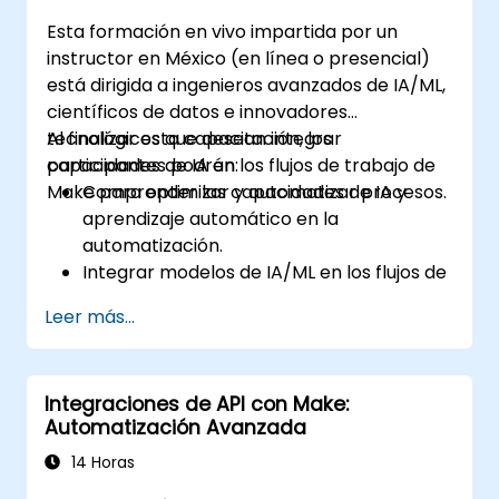
Esta formación en vivo impartida por un
instructor en México (en línea o presencial)
está dirigida a ingenieros avanzados de IA/ML,
científicos de datos e innovadores
tecnológicos que desean integrar
Al finalizar esta capacitación, los
capacidades de IA en los flujos de trabajo de
participantes podrán:
Make para optimizar y automatizar procesos.
Comprender las capacidades de IA y
aprendizaje automático en la
automatización.
Integrar modelos de IA/ML en los flujos de
trabajo de Make utilizando APIs.
Leer más...
Implementar análisis de sentimiento,
modelado predictivo y toma de
decisiones basada en datos.
Integraciones de API con Make:
Optimizar y escalar flujos de trabajo
Automatización Avanzada
automatizados impulsados por IA.
14 Horas