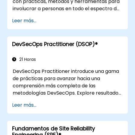
con prácticas, métodos y herramientas para
involucrar a personas en todo el espectro de
DevOps mediante el uso de escenarios y
Leer más...
estudios de casos de la vida real. Al finalizar el
curso, los participantes contarán con
elementos tangibles que podrán aplicar al
DevSecOps Practitioner (DSOP)®
regresar a su lugar de trabajo, como el
entendimiento del Mapeo del Flujo de Valor.
21 Horas
DevSecOps Practitioner introduce una gama
de prácticas para avanzar hacia una
comprensión más completa de las
metodologías DevSecOps. Explore resultados
prácticos al encontrar la combinación
Leer más...
adecuada de personas, diseñar procesos que
aceleren el valor y comparar las opciones
tecnológicas disponibles hoy en día. Este
Fundamentos de Site Reliability
curso está diseñado específicamente para
Engineering (SRE)®