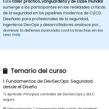
Este
taller práctico, vanguardista y de clase mundial
sumerge a los participantes en las realidades críticas
de la seguridad en los pipelines modernos de CI/CD.
Diseñado para profesionales de la seguridad,
ingenieros DevOps y desarrolladores ansiosos por
dominar la defensa avanzada contra brechas en los
Leer más
pipelines, este entrenamiento combina simulaciones
de ataques en vivo con herramientas líderes de la
industria y técnicas de defensa prácticas.
Temario del curso
1. Fundamentos de DevSecOps: Seguridad
desde el Diseño
🔍 Aprende: Principios centrales de DevSecOps y SDLC
seguro
🛠️ Demostración: Comparación lado a lado de pipelines