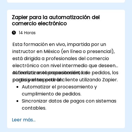
Gestionar y optimizar flujos de trabajo
automatizados.
Zapier para la automatización del
comercio electrónico
14 Horas
Esta formación en vivo, impartida por un
instructor en México (en línea o presencial),
está dirigida a profesionales del comercio
electrónico con nivel intermedio que deseen
automatizar el procesamiento de pedidos, los
Al finalizar esta capacitación, los
pagos y el soporte al cliente utilizando Zapier.
participantes podrán:
Automatizar el procesamiento y
cumplimiento de pedidos.
Sincronizar datos de pagos con sistemas
contables.
Mejorar el soporte al cliente mediante la
Leer más...
automatización.
Optimizar los flujos de trabajo de