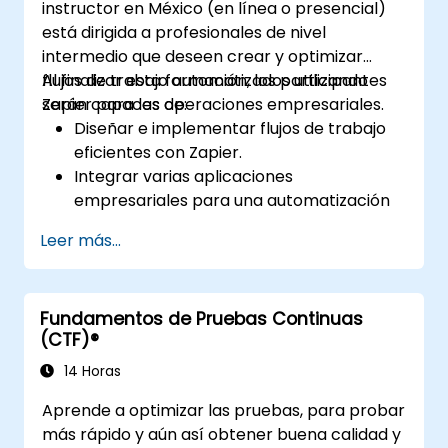
instructor en México (en línea o presencial)
está dirigida a profesionales de nivel
intermedio que deseen crear y optimizar
flujos de trabajo automatizados utilizando
Al finalizar esta formación, los participantes
Zapier para las operaciones empresariales.
serán capaces de:
Diseñar e implementar flujos de trabajo
eficientes con Zapier.
Integrar varias aplicaciones
empresariales para una automatización
fluida.
Leer más...
Optimizar el rendimiento de los Zaps y
solucionar problemas comunes.
Escalar la automatización de flujos de
Fundamentos de Pruebas Continuas
trabajo para satisfacer las necesidades
(CTF)®
del negocio.
14 Horas
Aprende a optimizar las pruebas, para probar
más rápido y aún así obtener buena calidad y