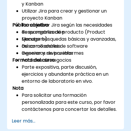
y Kanban
Utilizar Jira para crear y gestionar un
proyecto Kanban
Público objetivo
Personalizar Jira según las necesidades
de su organización
Responsables de producto (Product
Ejecutar búsquedas básicas y avanzadas,
Managers)
así como análisis
Desarrolladores de software
Generar y revisar informes
Ingenieros de pruebas
Formato del curso
Analistas de negocios
Parte expositiva, parte discusión,
ejercicios y abundante práctica en un
entorno de laboratorio en vivo.
Nota
Para solicitar una formación
personalizada para este curso, por favor
contáctenos para concertar los detalles.
Leer más...