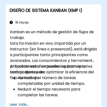
DISEÑO DE SISTEMA KANBAN (KMP I)
16 Horas
Kanban es un método de gestión de flujos de
trabajo.
Esta formación en vivo, impartida por un
instructor (en línea o presencial), está dirigida
a participantes tanto principiantes como
avanzados. Los conocimientos y herramientas
proporcionados se pueden aplicar en tu
Al finalizar esta formación, los participantes
trabajo diario para optimizar la eficiencia del
serán capaces de:
flujo de trabajo.
Aumentar el número de tareas
completadas por unidad de tiempo.
Reducir el tiempo necesario para
completar las tareas.
Mejorar la predictibilidad del trabajo
Leer más...
(ofreciendo mejores respuestas a