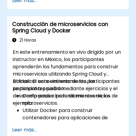
Leer más...
servicios, API gateways y comunicación
entre servicios.
Monitorear y asegurar los microservicios
Construcción de microservicios con
en entornos de producción.
Spring Cloud y Docker
Desplegar y orquestar microservicios
utilizando Kubernetes.
21 Horas
En este entrenamiento en vivo dirigido por un
instructor en México, los participantes
aprenderán los fundamentos para construir
microservicios utilizando Spring Cloud y
Docker. El conocimiento de los participantes
Al finalizar este entrenamiento, los
se pondrá a prueba mediante ejercicios y el
participantes podrán:
desarrollo paso a paso de microservicios de
Comprender los fundamentos de los
ejemplo.
microservicios.
Utilizar Docker para construir
contenedores para aplicaciones de
microservicios.
Leer más...
Construir e implementar microservicios