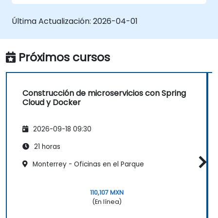
en contenedores utilizando Spring Cloud y
Docker.
Última Actualización:
2026-04-01
Integrar microservicios con servicios de
descubrimiento y la puerta de enlace API
de Spring Cloud.
Próximos cursos
Utilizar Docker Compose para pruebas
de integración de extremo a extremo.
Construcción de microservicios con Spring
Cloud y Docker
2026-09-18 09:30
21 horas
Monterrey - Oficinas en el Parque
110,107 MXN
(En línea)