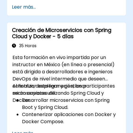
Implementar el descubrimiento de
Leer más...
servicios, la gestión de configuraciones y
las puertas de enlace API (API gateways).
Asegurar, supervisar y escalar
Creación de Microservicios con Spring
microservicios de manera efectiva.
Cloud y Docker - 5 días
Desplegar microservicios utilizando
Docker y Kubernetes.
35 Horas
Esta formación en vivo impartida por un
instructor en México (en línea o presencial)
está dirigida a desarrolladores e ingenieros
DevOps de nivel intermedio que deseen
construir, desplegar y gestionar
Al finalizar esta formación, los participantes
microservicios utilizando Spring Cloud y
serán capaces de:
Docker.
Desarrollar microservicios con Spring
Boot y Spring Cloud.
Contenerizar aplicaciones con Docker y
Docker Compose.
Implementar descubrimiento de