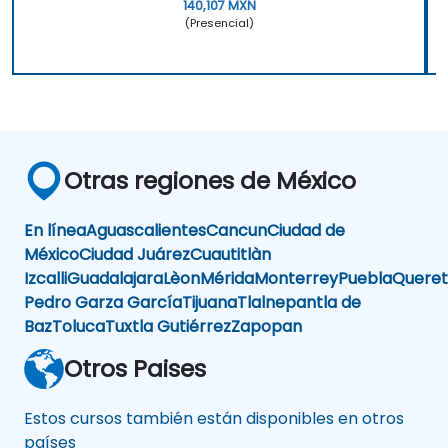
140,107 MXN
(Presencial)
Otras regiones de México
En línea
Aguascalientes
Cancun
Ciudad de
México
Ciudad Juárez
Cuautitlàn
Izcalli
Guadalajara
Lèon
Mérida
Monterrey
Puebla
Queret
Pedro Garza García
Tijuana
Tlalnepantla de
Baz
Toluca
Tuxtla Gutiérrez
Zapopan
Otros Paises
Estos cursos también están disponibles en otros
países