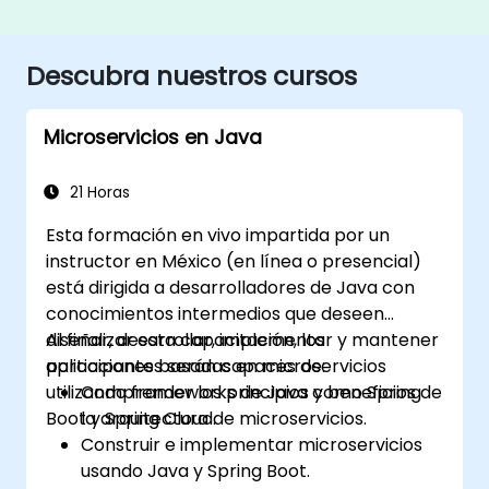
Descubra nuestros cursos
Microservicios en Java
21 Horas
Esta formación en vivo impartida por un
instructor en México (en línea o presencial)
está dirigida a desarrolladores de Java con
conocimientos intermedios que deseen
diseñar, desarrollar, implementar y mantener
Al finalizar esta capacitación, los
aplicaciones basadas en microservicios
participantes serán capaces de:
utilizando frameworks de Java como Spring
Comprender los principios y beneficios de
Boot y Spring Cloud.
la arquitectura de microservicios.
Construir e implementar microservicios
usando Java y Spring Boot.