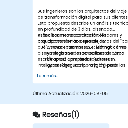
Sus ingenieros son los arquitectos del viaje
de transformación digital para sus clientes
Esta propuesta describe un
análisis técnic
en profundidad de 3 días
, diseñado
específicamente para desarrolladores y
Al finalizar esta capacitación, los
arquitectos técnicos. Nos alejamos del "po
participantes serán capaces de:
qué" y nos centramos en el "cómo": cómo
Diseñar soluciones DLT:
Distinguir entre
diseñar registros descentralizados, cómo
y seleccionar las soluciones de Capa-
escribir Smart Contracts (contratos
1/Capa-2 apropiadas (Ethereum,
inteligentes) seguros para la lógica de las
Hyperledger Fabric, Polygon) para
Finanzas de la Cadena de Suministro (SCF)
casos de uso empresariales de SCF.
Leer más...
y cómo integrar estas capas
Desarrollar Smart Contracts:
Escribir,
descentralizadas con los ERP empresariale
compilar e implementar Smart
existentes.
Contracts (p. ej., Solidity o Chaincode)
Última Actualización:
2026-08-05
que automatizan el factoring, la
aprobación de facturas y la
liquidación.
Reseñas(1)
Implementar Tokenización:
Diseñar los
estándares de tokens ERC-20/ERC-
721/ERC-1155 para representar activos