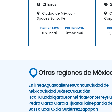
21 horas
2
Ciudad de México -
C
Spaces Santa Fé
Corp
109,890 MXN
139,890 MXN
10
(En línea)
(
(Presencial)
Otras regiones de Méxic
En línea
Aguascalientes
Cancun
Ciudad de
México
Ciudad Juárez
Cuautitlàn
Izcalli
Guadalajara
Lèon
Mérida
Monterrey
Pu
Pedro Garza García
Tijuana
Tlalnepantla d
Baz
Toluca
Tuxtla Gutiérrez
Zapopan