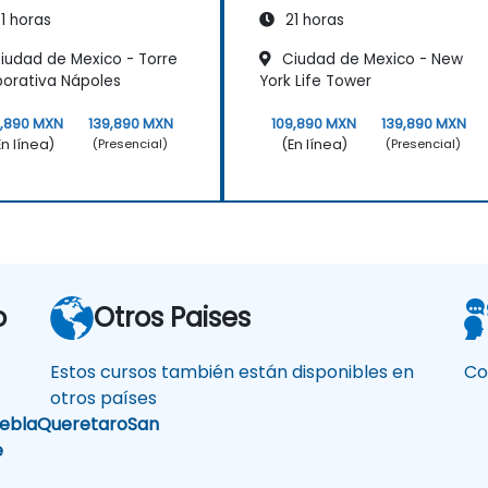
1 horas
21 horas
iudad de Mexico - Torre
Ciudad de Mexico - New
orativa Nápoles
York Life Tower
9,890 MXN
139,890 MXN
109,890 MXN
139,890 MXN
En línea)
(En línea)
(Presencial)
(Presencial)
o
Otros Paises
Estos cursos también están disponibles en
Co
otros países
ebla
Queretaro
San
e