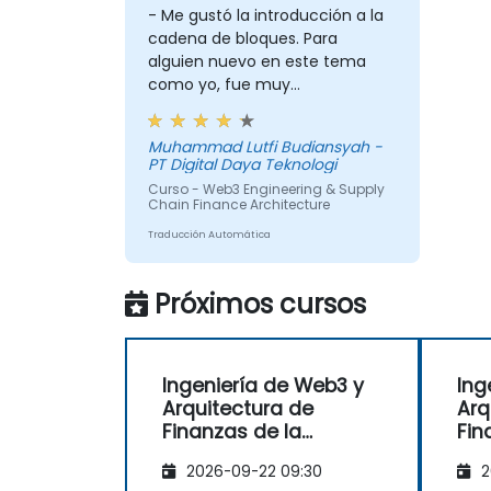
del mundo real (facturas/inventario)
- Me gustó la introducción a la
en la cadena (on-chain).
cadena de bloques. Para
Conectar Web2 y Web3:
Diseñar la
alguien nuevo en este tema
capa de integración utilizando
como yo, fue muy
Oráculos (p. ej., Chainlink) para
esclarecedor. - También me
obtener datos fuera de la cadena
gustó el taller técnico, fue muy
Muhammad Lutfi Budiansyah -
(APIs logísticas) y desencadenar
interesante
PT Digital Daya Teknologi
pagos en la cadena.
Curso - Web3 Engineering & Supply
Chain Finance Architecture
Traducción Automática
Próximos cursos
Ingeniería de Web3 y
Ing
Arquitectura de
Arq
Finanzas de la
Fin
Cadena de Suministro
Cad
2026-09-22 09:30
2