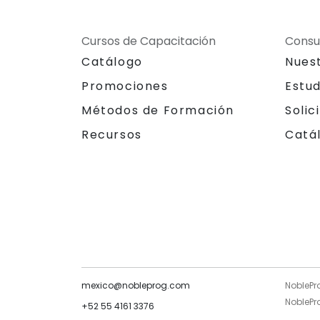
Cursos de Capacitación
Consu
Catálogo
Nues
Promociones
Estu
Métodos de Formación
Solic
Recursos
Catá
mexico@nobleprog.com
NoblePr
NoblePro
+52 55 4161 3376