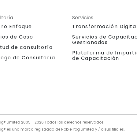
ltoría
Servicios
tro Enfoque
Transformación Digita
dios de Caso
Servicios de Capacita
Gestionados
itud de consultoría
Plataforma de Imparti
logo de Consultoría
de Capacitación
og® Limited 2005 -
2026
Todos los derechos reservados
g® es una marca registrada de NobleProg Limited y / o sus filiales.