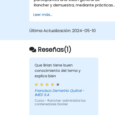
Rancher y demuestra, mediante prácticas
intensivas, cómo implementar y
Leer más...
administrar un clúster de Kubernetes con
Rancher.
Última Actualización:
2024-05-10
Reseñas(1)
Que Brian tiene buen
conocimiento del tema y
explica bien
Francisco Demetrio Quitral -
IMED S.A
Curso - Rancher: administra tus
contenedores Docker