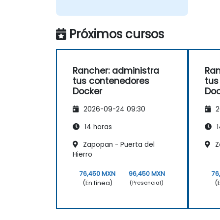
Próximos cursos
Rancher: administra
Ran
tus contenedores
tus
Docker
Doc
2026-09-24 09:30
2
14 horas
1
Zapopan - Puerta del
Z
Hierro
76,450 MXN
96,450 MXN
76
(En línea)
(
(Presencial)