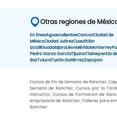
Otras regiones de Méxic
En línea
Aguascalientes
Cancun
Ciudad de
México
Ciudad Juárez
Cuautitlàn
Izcalli
Guadalajara
Lèon
Mérida
Monterrey
Pu
Pedro Garza García
Tijuana
Tlalnepantla d
Baz
Toluca
Tuxtla Gutiérrez
Zapopan
Cursos de Fin de Semana de Rancher, Capa
Semana de Rancher, Cursos por la Tarde
instructor, Cursos de Formación de Ranch
empresarial de Rancher, Talleres para em
Rancher