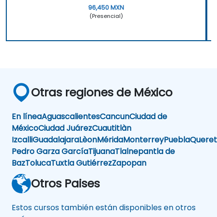
96,450 MXN
(Presencial)
Otras regiones de México
En línea
Aguascalientes
Cancun
Ciudad de
México
Ciudad Juárez
Cuautitlàn
Izcalli
Guadalajara
Lèon
Mérida
Monterrey
Puebla
Queret
Pedro Garza García
Tijuana
Tlalnepantla de
Baz
Toluca
Tuxtla Gutiérrez
Zapopan
Otros Paises
Estos cursos también están disponibles en otros