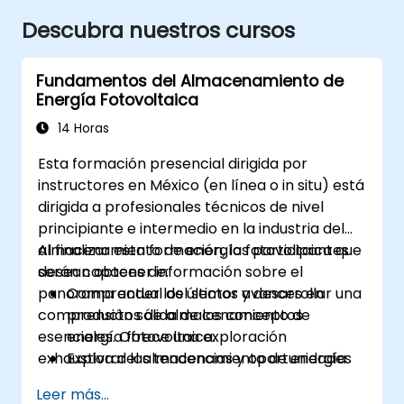
Descubra nuestros cursos
Fundamentos del Almacenamiento de
Energía Fotovoltaica
14 Horas
Esta formación presencial dirigida por
instructores en México (en línea o in situ) está
dirigida a profesionales técnicos de nivel
principiante e intermedio en la industria del
almacenamiento de energía fotovoltaica que
Al finalizar esta formación, los participantes
desean obtener información sobre el
serán capaces de:
panorama actual del sector y desarrollar una
Comprender los últimos avances en
comprensión sólida de los conceptos
productos de almacenamiento de
esenciales. Ofrece una exploración
energía fotovoltaica.
exhaustiva del almacenamiento de energía
Explorar las tendencias y oportunidades
fotovoltaica, abarcando aspectos clave
del mercado en el sector del
Leer más...
como Productos, Mercados, Tecnología y
almacenamiento de energía fotovoltaica.