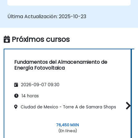
Regulaciones.
Obtener información sobre las
tecnologías subyacentes que impulsan
Última Actualización:
2025-10-23
los sistemas de almacenamiento de
energía fotovoltaica.
Navegar por el marco regulatorio que
Próximos cursos
rige el almacenamiento de energía
fotovoltaica.
Relacionar los principios de certificación
Fundamentos del Almacenamiento de
ISO con el contexto del almacenamiento
Energía Fotovoltaica
de energía fotovoltaica.
2026-09-07 09:30
14 horas
Ciudad de Mexico - Torre A de Samara Shops
76,450 MXN
(En línea)