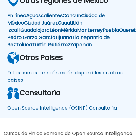
Otras regiones de México
En línea
Aguascalientes
Cancun
Ciudad de
México
Ciudad Juárez
Cuautitlàn
Izcalli
Guadalajara
Lèon
Mérida
Monterrey
Puebla
Queret
Pedro Garza García
Tijuana
Tlalnepantla de
Baz
Toluca
Tuxtla Gutiérrez
Zapopan
Otros Paises
Estos cursos también están disponibles en otros
países
Consultoría
Open Source Intelligence (OSINT) Consultoría
Cursos de Fin de Semana de Open Source Intelligence