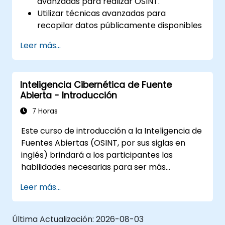
avanzadas para realizar OSINT.
Utilizar técnicas avanzadas para
recopilar datos públicamente disponibles
relevantes para una investigación.
Leer más...
Analizar grandes cantidades de datos de
manera eficiente.
Generar informes de inteligencia a partir
Inteligencia Cibernética de Fuente
de los hallazgos.
Abierta - Introducción
Aprovechar herramientas de IA para
reconocimiento facial y análisis de
7 Horas
sentimientos.
Este curso de introducción a la Inteligencia de
Diseñar una estrategia para definir el
Fuentes Abiertas (OSINT, por sus siglas en
objetivo y dirigir los esfuerzos hacia los
inglés) brindará a los participantes las
datos más relevantes y accionables.
habilidades necesarias para ser más
eficientes y efectivos al encontrar
Leer más...
información clave en Internet y la World Wide
Web. El curso es altamente práctico,
permitiendo a los participantes explorar y
Última Actualización:
2026-08-03