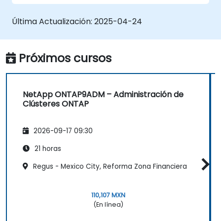
para la replicación de datos.
Utilizar SnapVault y otras funcionalidades
Última Actualización:
2025-04-24
de ONTAP para estrategias de copia de
seguridad y archivado.
Próximos cursos
NetApp ONTAP9ADM – Administración de
Clústeres ONTAP
2026-09-17 09:30
21 horas
Regus - Mexico City, Reforma Zona Financiera
110,107 MXN
(En línea)