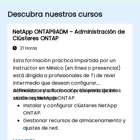
Descubra nuestros cursos
NetApp ONTAP9ADM – Administración de
Clústeres ONTAP
21 Horas
Esta formación práctica impartida por un
instructor en México (en línea o presencial)
está dirigida a profesionales de TI de nivel
intermedio que desean configurar,
administrar y solucionar problemas de los
Al finalizar esta formación, los participantes
clústeres NetApp ONTAP.
serán capaces de:
Instalar y configurar clústeres NetApp
ONTAP.
Gestionar recursos de almacenamiento y
ajustes de red.
Implementar políticas de seguridad y