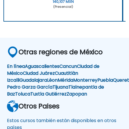
140,107 MXN
(Presencial)
Otras regiones de México
En línea
Aguascalientes
Cancun
Ciudad de
México
Ciudad Juárez
Cuautitlàn
Izcalli
Guadalajara
Lèon
Mérida
Monterrey
Puebla
Queret
Pedro Garza García
Tijuana
Tlalnepantla de
Baz
Toluca
Tuxtla Gutiérrez
Zapopan
Otros Paises
Estos cursos también están disponibles en otros
países