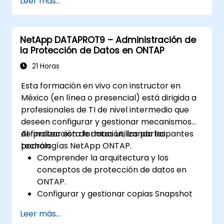
Leer más...
control de acceso.
Monitorear y solucionar problemas en
entornos de clústeres ONTAP.
NetApp DATAPROT9 – Administración de
la Protección de Datos en ONTAP
21 Horas
Esta formación en vivo con instructor en
México (en línea o presencial) está dirigida a
profesionales de TI de nivel intermedio que
deseen configurar y gestionar mecanismos
de protección de datos utilizando las
Al finalizar esta formación, los participantes
tecnologías NetApp ONTAP.
podrán:
Comprender la arquitectura y los
conceptos de protección de datos en
ONTAP.
Configurar y gestionar copias Snapshot
para una recuperación rápida de datos.
Leer más...
Implementar y supervisar SnapMirror