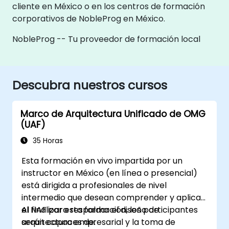
cliente en México o en los centros de formación
corporativos de NobleProg en México.
NobleProg -- Tu proveedor de formación local
Descubra nuestros cursos
Marco de Arquitectura Unificado de OMG
(UAF)
35 Horas
Esta formación en vivo impartida por un
instructor en México (en línea o presencial)
está dirigida a profesionales de nivel
intermedio que desean comprender y aplicar
el NAF para respaldar el diseño de
Al finalizar esta formación, los participantes
arquitectura empresarial y la toma de
serán capaces de: