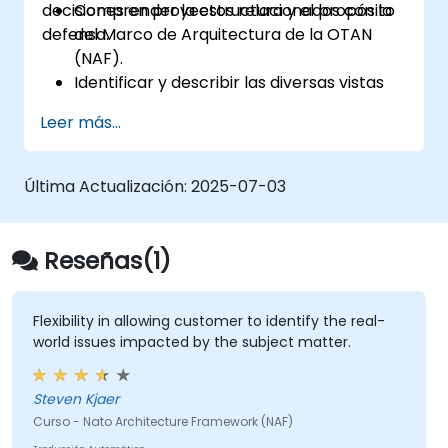
decisiones en proyectos relacionados con la
Comprender la estructura y el propósito
defensa.
del Marco de Arquitectura de la OTAN
(NAF).
Identificar y describir las diversas vistas
arquitectónicas dentro del NAF.
Leer más...
Mapear los requisitos de las partes
interesadas a los componentes de la
arquitectura.
Última Actualización:
2025-07-03
Utilizar herramientas como Sparx
Enterprise Architect para crear modelos
conforme al NAF.
Reseñas(1)
Flexibility in allowing customer to identify the real-
world issues impacted by the subject matter.
Steven Kjaer
Curso - Nato Architecture Framework (NAF)