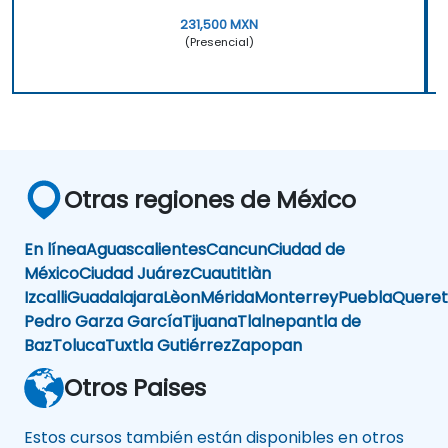
231,500 MXN
(Presencial)
Otras regiones de México
En línea
Aguascalientes
Cancun
Ciudad de
México
Ciudad Juárez
Cuautitlàn
Izcalli
Guadalajara
Lèon
Mérida
Monterrey
Puebla
Queret
Pedro Garza García
Tijuana
Tlalnepantla de
Baz
Toluca
Tuxtla Gutiérrez
Zapopan
Otros Paises
Estos cursos también están disponibles en otros