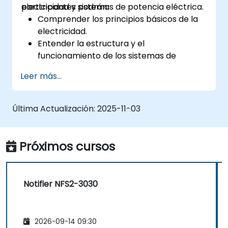
electricidad y sistemas de potencia eléctrica.
participantes podrán:
Comprender los principios básicos de la
electricidad.
Entender la estructura y el
funcionamiento de los sistemas de
potencia eléctrica.
Leer más...
Aplicar las normativas vigentes para el
almacenamiento de energía y la
cogeneración.
Última Actualización:
2025-11-03
Próximos cursos
Notifier NFS2-3030
2026-09-14 09:30