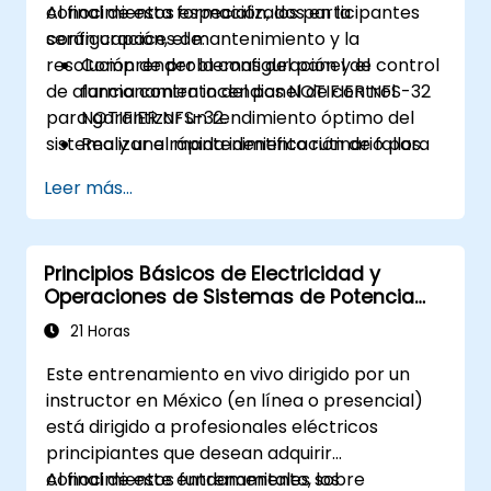
conocimientos especializados en la
Al final de esta formación, los participantes
configuración, el mantenimiento y la
serán capaces de:
resolución de problemas del panel de control
Comprender la configuración y el
de alarma contra incendios NOTIFIER NFS-32
funcionamiento del panel de control
para garantizar un rendimiento óptimo del
NOTIFIER NFS-32.
sistema y una rápida identificación de fallos.
Realizar el mantenimiento rutinario para
garantizar la fiabilidad del sistema.
Leer más...
Analizar y resolver eficazmente las
averías más comunes.
Implementar medidas correctivas para
Principios Básicos de Electricidad y
solucionar los problemas con rapidez.
Operaciones de Sistemas de Potencia
Eléctrica
21 Horas
Este entrenamiento en vivo dirigido por un
instructor en México (en línea o presencial)
está dirigido a profesionales eléctricos
principiantes que desean adquirir
conocimientos fundamentales sobre
Al final de este entrenamiento, los