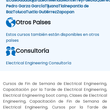
Izcalli
Guadalajara
Lèon
Mérida
Monterrey
Puebla
Queret
Pedro Garza García
Tijuana
Tlalnepantla de
Baz
Toluca
Tuxtla Gutiérrez
Zapopan
Otros Paises
Estos cursos también están disponibles en otros
países
Consultoría
Electrical Engineering Consultoría
Cursos de Fin de Semana de Electrical Engineering,
Capacitación por la Tarde de Electrical Engineering,
Electrical Engineering boot camp, Clases de Electrical
Engineering, Capacitación de Fin de Semana de
Electrical Engineering, Cursos por la Tarde de