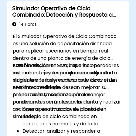
Simulador Operativo de Ciclo
Combinado: Detección y Respuesta a
Incidentes
14 Horas
El Simulador Operativo de Ciclo Combinado
es una solución de capacitación diseñada
para replicar escenarios en tiempo real
dentro de una planta de energía de ciclo
combinado, permitiendo que los operadores
Esta formación en vivo, impartida por
experimenten y respondan con seguridad a
instructores (en línea o presencial), está
incidentes, fallas y maniobras críticas en un
dirigida a operadores de sala de control de
entorno controlado.
nivel intermedio que desean mejorar su
preparación y confianza para manejar
Al finalizar esta capacitación, los
condiciones anormales en la planta y realizar
participantes serán capaces de:
acciones operativas clave utilizando un
Operar un simulador de planta de
simulador.
energía de ciclo combinado en
condiciones normales y de falla.
Detectar, analizar y responder a