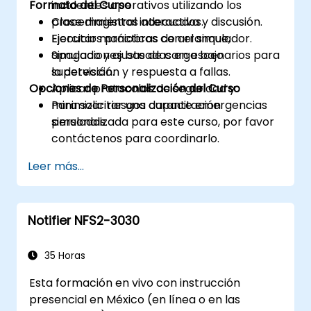
Formato del Curso
incidentes operativos utilizando los
procedimientos adecuados.
Clase magistral interactiva y discusión.
Ejecutar maniobras de arranque,
Ejercicios prácticos con el simulador.
apagado y ajuste de carga bajo
Simulaciones basadas en escenarios para
supervisión.
la detección y respuesta a fallas.
Opciones de Personalización del Curso
Aplicar protocolos de seguridad y
minimizar riesgos durante emergencias
Para solicitar una capacitación
simuladas.
personalizada para este curso, por favor
contáctenos para coordinarlo.
Leer más...
Notifier NFS2-3030
35 Horas
Esta formación en vivo con instrucción
presencial en México (en línea o en las