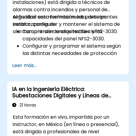
instalaciones) está dirigida a técnicos de
alarmas contra incendios y personal de
seguridad con nivel intermedio, desean
Al finalizar esta formación, los participantes
instalar, configurar y mantener el sistema de
serán capaces de:
alarma contra incendios Notifier NFS2-3030.
Comprender la arquitectura y las
capacidades del panel NFS2-3030.
Configurar y programar el sistema según
las distintas necesidades de protección
contra incendios.
Leer más...
Ejecutar procedimientos de diagnóstico
de averías y mantenimiento.
Integrar el sistema con otros
IA en la Ingeniería Eléctrica:
componentes de seguridad y combate
Subestaciones Digitales y Líneas de
contra incendios.
Transmisión
21 Horas
Esta formación en vivo, impartida por un
instructor, en México (en línea o presencial),
está dirigida a profesionales de nivel