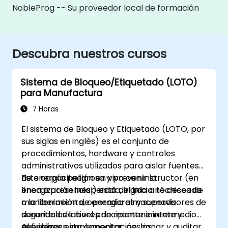
NobleProg -- Su proveedor local de formación
Descubra nuestros cursos
Sistema de Bloqueo/Etiquetado (LOTO)
para Manufactura
7 Horas
El sistema de Bloqueo y Etiquetado (LOTO, por
sus siglas en inglés) es el conjunto de
procedimientos, hardware y controles
administrativos utilizados para aislar fuentes
de energía peligrosa y prevenir la
Esta capacitación en vivo con instructor (en
energización inesperada, el inicio no deseado
línea o presencial) está dirigida a técnicos de
o la liberación de energía almacenada
mantenimiento, operadores y supervisores de
durante las labores de mantenimiento y
seguridad de nivel principiante e intermedio
servicio.
que deseen implementar, gestionar y auditar
Al finalizar esta capacitación, los