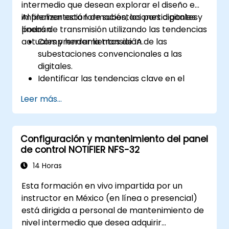
intermedio que desean explorar el diseño e
implementación de subestaciones digitales y
Al finalizar esta formación, los participantes
líneas de transmisión utilizando las tendencias
podrán:
actuales y herramientas de IA.
Comprender la transición de las
subestaciones convencionales a las
digitales.
Identificar las tendencias clave en el
diseño de subestaciones y redes
Leer más...
inteligentes.
Aplicar técnicas de IA en el diseño y
optimización de líneas eléctricas y
Configuración y mantenimiento del panel
subestaciones.
de control NOTIFIER NFS-32
Aprovechar herramientas como Python,
MATLAB y PowerFactory para obtener
14 Horas
soluciones de ingeniería eléctrica
Esta formación en vivo impartida por un
impulsadas por IA.
instructor en México (en línea o presencial)
Implementar algoritmos de IA para el
está dirigida a personal de mantenimiento de
mantenimiento predictivo y la detección
nivel intermedio que desea adquirir
de fallas en subestaciones.