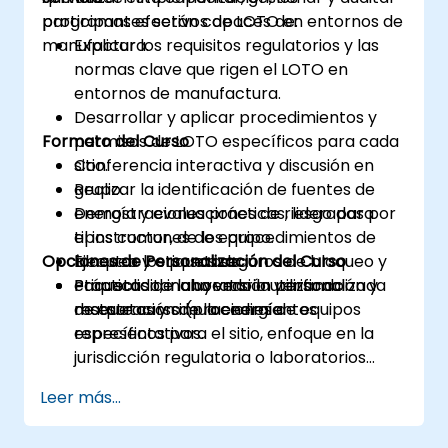
programas efectivos de LOTO en entornos de
participantes serán capaces de:
manufactura.
Explicar los requisitos regulatorios y las
normas clave que rigen el LOTO en
entornos de manufactura.
Desarrollar y aplicar procedimientos y
Formato del Curso
permisos de LOTO específicos para cada
sitio.
Conferencia interactiva y discusión en
Realizar la identificación de fuentes de
grupo.
energía y evaluaciones de riesgo para
Demostraciones prácticas, lideradas por
tipos comunes de equipo.
el instructor, de los procedimientos de
Opciones de Personalización del Curso
Ejecutar los pasos seguros de bloqueo y
bloqueo y etiquetado.
etiquetado, incluyendo la verificación y
Prácticas de laboratorio utilizando
Para solicitar una versión personalizada
restauración de la energía.
maquetas y simulaciones de equipos
de este curso (procedimientos
representativos.
específicos para el sitio, enfoque en la
jurisdicción regulatoria o laboratorios
prácticos extendidos), contáctenos para
Leer más...
coordinarlo.