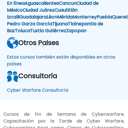
En línea
Aguascalientes
Cancun
Ciudad de
México
Ciudad Juárez
Cuautitlàn
Izcalli
Guadalajara
Lèon
Mérida
Monterrey
Puebla
Queret
Pedro Garza García
Tijuana
Tlalnepantla de
Baz
Toluca
Tuxtla Gutiérrez
Zapopan
Otros Paises
Estos cursos también están disponibles en otros
países
Consultoría
Cyber Warfare Consultoría
Cursos de Fin de Semana de Cyberwarfare,
Capacitación por la Tarde de Cyber Warfare,
Cyberwarfare boot camp, Clases de Cyberwarfare,