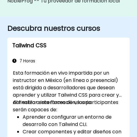
NobleProg -- Tu proveedor de formación local
Descubra nuestros cursos
Tailwind CSS
7 Horas
Esta formación en vivo impartida por un
instructor en México (en línea o presencial)
está dirigida a desarrolladores que desean
aprender y utilizar Tailwind CSS para crear y
dar estilo a interfaces de usuario.
Al finalizar esta formación, los participantes
serán capaces de:
Aprender a configurar un entorno de
desarrollo con Tailwind CLI.
Crear componentes y editar diseños con