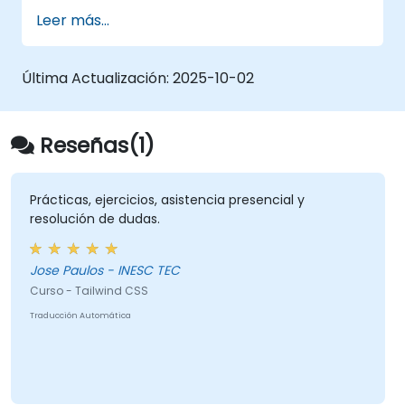
LESS para optimizar los flujos de trabajo
Leer más...
de estilos.
Implementar las mejores prácticas en el
diseño web moderno y responsivo.
Última Actualización:
2025-10-02
Controlar maquetaciones complejas con
Flexbox y otras técnicas avanzadas.
Reseñas(1)
Prácticas, ejercicios, asistencia presencial y
resolución de dudas.
Jose Paulos - INESC TEC
Curso - Tailwind CSS
Traducción Automática