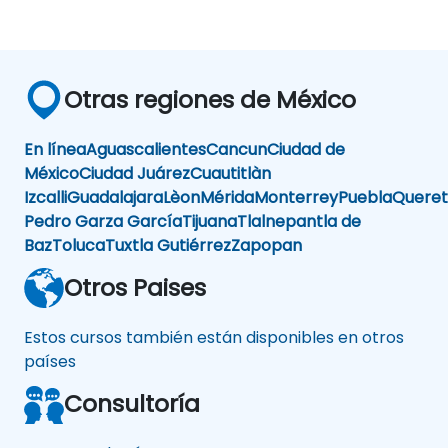
Otras regiones de México
En línea
Aguascalientes
Cancun
Ciudad de
México
Ciudad Juárez
Cuautitlàn
Izcalli
Guadalajara
Lèon
Mérida
Monterrey
Puebla
Queret
Pedro Garza García
Tijuana
Tlalnepantla de
Baz
Toluca
Tuxtla Gutiérrez
Zapopan
Otros Paises
Estos cursos también están disponibles en otros
países
Consultoría