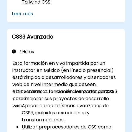
Tailwind CSS.
Utilizar las clases de utilidad de Tailwind
Leer más...
para dar estilo a los elementos.
Dominar los conceptos básicos de
Tailwind CSS.
CSS3 Avanzado
Crear sitios web modernos utilizando
Tailwind CSS.
7 Horas
Esta formación en vivo impartida por un
instructor en México (en línea o presencial)
está dirigida a desarrolladores y diseñadores
web de nivel intermedio que deseen
aprovechar las funciones avanzadas de CSS3
Al finalizar esta formación, los participantes
para mejorar sus proyectos de desarrollo
podrán:
web.
Aplicar características avanzadas de
CSS3, incluidas animaciones y
transformaciones.
Utilizar preprocesadores de CSS como