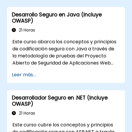
comprender los riesgos asociados con las
aplicaciones
Desarrollo Seguro en Java (Incluye
Ayudar a los líderes de equipo a
OWASP)
establecer las líneas base de seguridad
21 Horas
para los desarrolladores
Ayudar a los administradores web a
Este curso abarca los conceptos y principios
configurar los servidores para evitar
de codificación segura con Java a través de
configuraciones incorrectas
la metodología de pruebas del Proyecto
Abierto de Seguridad de Aplicaciones Web
(OWASP). El Proyecto Abierto de Seguridad
Leer más...
de Aplicaciones Web es una comunidad en
línea que crea artículos, metodologías,
documentación, herramientas y tecnologías
Desarrollador Seguro en .NET (Incluye
de acceso libre en el campo de la seguridad
OWASP)
de aplicaciones web.
21 Horas
Este curso cubre los conceptos y principios
de codificación segura con ASP.NET a través