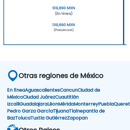
109,890 MXN
(En línea)
139,890 MXN
(Presencial)
Otras regiones de México
En línea
Aguascalientes
Cancun
Ciudad de
México
Ciudad Juárez
Cuautitlàn
Izcalli
Guadalajara
Lèon
Mérida
Monterrey
Puebla
Queret
Pedro Garza García
Tijuana
Tlalnepantla de
Baz
Toluca
Tuxtla Gutiérrez
Zapopan