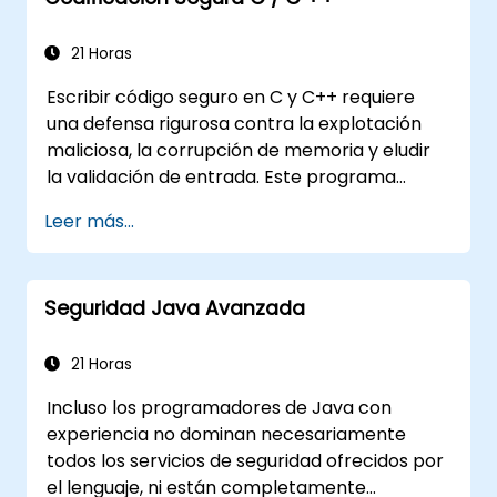
esenciales.
Conocer algunos ataques recientes
21 Horas
contra sistemas criptográficos.
Escribir código seguro en C y C++ requiere
Obtener información sobre algunas
una defensa rigurosa contra la explotación
vulnerabilidades recientes relacionadas
maliciosa, la corrupción de memoria y eludir
con estos temas.
la validación de entrada. Este programa
Comprender los conceptos de seguridad
examina patrones de vulnerabilidad, incluidos
en servicios web.
Leer más...
desbordamientos de búfer, uso después de
Conocer fuentes y lecturas
liberar (use-after-free), desbordamientos
complementarias sobre prácticas de
enteros y confusión de tipos. Los
codificación segura.
Seguridad Java Avanzada
participantes aplican directrices de
programación segura, herramientas de
análisis estático y técnicas de programación
21 Horas
defensiva para eliminar debilidades, imponer
Incluso los programadores de Java con
la saneamiento de entrada y entregar
experiencia no dominan necesariamente
software endurecido resistente a
todos los servicios de seguridad ofrecidos por
ciberataques.
el lenguaje, ni están completamente