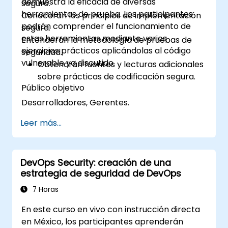
demuestra la eficacia de diversas
seguro.
herramientas de prueba. Los participantes
Conocerán los principios de implementación
podrán comprender el funcionamiento de
segura.
estas herramientas mediante varios
Entenderán la metodología de pruebas de
ejercicios prácticos aplicándolas al código
seguridad.
vulnerable ya discutido.
Obtendrán fuentes y lecturas adicionales
sobre prácticas de codificación segura.
Público objetivo
Desarrolladores, Gerentes.
Leer más...
DevOps Security: creación de una
estrategia de seguridad de DevOps
7 Horas
En este curso en vivo con instrucción directa
en México, los participantes aprenderán