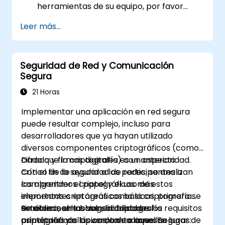
herramientas de su equipo, por favor
contáctenos para coordinarlo.
Leer más...
Seguridad de Red y Comunicación
Segura
21 Horas
Implementar una aplicación en red segura
puede resultar complejo, incluso para
desarrolladores que ya hayan utilizado
diversos componentes criptográficos (como
cifrado y firmas digitales) con anterioridad.
Dado que la criptografía es un aspecto
Con el fin de ayudar a los participantes a
crítico de la seguridad de redes, se analizan
comprender el papel y el uso de estos
los algoritmos criptográficos más
elementos criptográficos básicos, primero se
importantes en áreas como la criptografía
establece una base sólida sobre los requisitos
simétrica, el hashing, la criptografía
Se examinan las vulnerabilidades
principales de las comunicaciones seguras:
asimétrica y el acuerdo de claves. En lugar de
criptográficas típicas, tanto aquellas