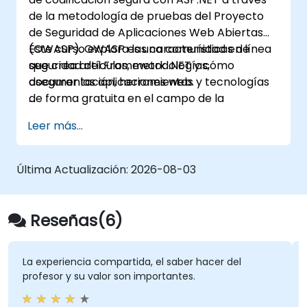
de la metodología de pruebas del Proyecto
de Seguridad de Aplicaciones Web Abiertas
(OWASP). OWASP es una comunidad en línea
Este curso explora las características de
que crea artículos, metodologías,
seguridad del Framework .NET y cómo
documentación, herramientas y tecnologías
asegurar las aplicaciones web.
de forma gratuita en el campo de la
seguridad de las aplicaciones web.
Leer más...
Última Actualización:
2026-08-03
Reseñas(6)
La experiencia compartida, el saber hacer del
profesor y su valor son importantes.