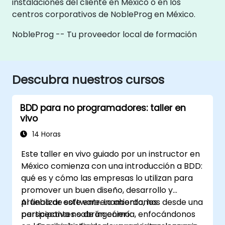
instalaciones del cliente en México o en los
centros corporativos de NobleProg en México.
NobleProg -- Tu proveedor local de formación
Descubra nuestros cursos
BDD para no programadores: taller en
vivo
14 Horas
Este taller en vivo guiado por un instructor en
México comienza con una introducción a BDD:
qué es y cómo las empresas lo utilizan para
promover un buen diseño, desarrollo y
prueba de software. Lo abordamos desde una
Al finalizar este entrenamiento, los
perspectiva no de ingeniería, enfocándonos
participantes sabrán cómo: