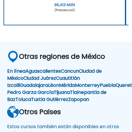
96,413 MXN
(Presencial)
Otras regiones de México
En línea
Aguascalientes
Cancun
Ciudad de
México
Ciudad Juárez
Cuautitlàn
Izcalli
Guadalajara
Lèon
Mérida
Monterrey
Puebla
Queret
Pedro Garza García
Tijuana
Tlalnepantla de
Baz
Toluca
Tuxtla Gutiérrez
Zapopan
Otros Paises
Estos cursos también están disponibles en otros