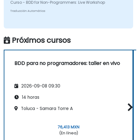
Desempeñar un papel más activo en el
Curso - BDD for Non-Programmers: Live Workshop
ciclo iterativo de desarrollo.
Traducción Automática
Próximos cursos
BDD para no programadores: taller en vivo
2026-09-08 09:30
14 horas
Toluca - Samara Torre A
76,413 MXN
(En línea)