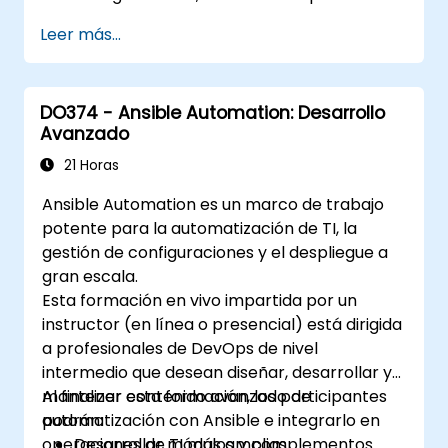
coordinarlo.
Leer más...
DO374 - Ansible Automation: Desarrollo
Avanzado
21 Horas
Ansible Automation es un marco de trabajo
potente para la automatización de TI, la
gestión de configuraciones y el despliegue a
gran escala.
Esta formación en vivo impartida por un
instructor (en línea o presencial) está dirigida
a profesionales de DevOps de nivel
intermedio que desean diseñar, desarrollar y
mantener contenido avanzado de
Al finalizar esta formación, los participantes
automatización con Ansible e integrarlo en
podrán:
operaciones de TI más amplias.
Desarrollar módulos y complementos