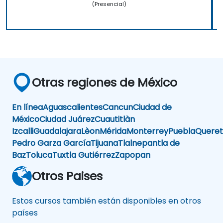
(Presencial)
Otras regiones de México
En línea
Aguascalientes
Cancun
Ciudad de
México
Ciudad Juárez
Cuautitlàn
Izcalli
Guadalajara
Lèon
Mérida
Monterrey
Puebla
Queret
Pedro Garza García
Tijuana
Tlalnepantla de
Baz
Toluca
Tuxtla Gutiérrez
Zapopan
Otros Paises
Estos cursos también están disponibles en otros
países