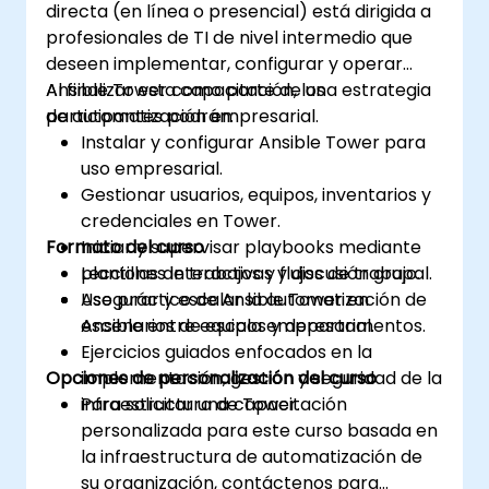
directa (en línea o presencial) está dirigida a
profesionales de TI de nivel intermedio que
deseen implementar, configurar y operar
Ansible Tower como parte de una estrategia
Al finalizar esta capacitación, los
de automatización empresarial.
participantes podrán:
Instalar y configurar Ansible Tower para
uso empresarial.
Gestionar usuarios, equipos, inventarios y
credenciales en Tower.
Formato del curso
Iniciar y supervisar playbooks mediante
plantillas de trabajos y flujos de trabajo.
Lecciones interactivas y discusión grupal.
Asegurar y escalar la automatización de
Uso práctico de Ansible Tower en
Ansible entre equipos y departamentos.
escenarios de escala empresarial.
Ejercicios guiados enfocados en la
Opciones de personalización del curso
implementación, gestión y seguridad de la
infraestructura de Tower.
Para solicitar una capacitación
personalizada para este curso basada en
la infraestructura de automatización de
su organización, contáctenos para