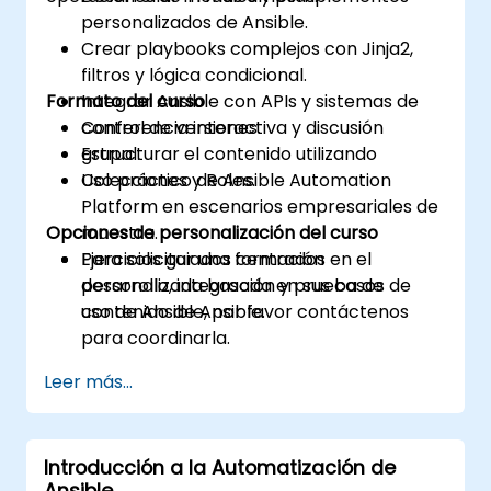
personalizados de Ansible.
Crear playbooks complejos con Jinja2,
filtros y lógica condicional.
Formato del curso
Integrar Ansible con APIs y sistemas de
control de versiones.
Conferencia interactiva y discusión
Estructurar el contenido utilizando
grupal.
Colecciones y Roles.
Uso práctico de Ansible Automation
Platform en escenarios empresariales de
Opciones de personalización del curso
muestra.
Ejercicios guiados centrados en el
Para solicitar una formación
desarrollo, integración y prueba de
personalizada basada en sus casos de
contenido de Ansible.
uso de Ansible, por favor contáctenos
para coordinarla.
Leer más...
Introducción a la Automatización de
Ansible