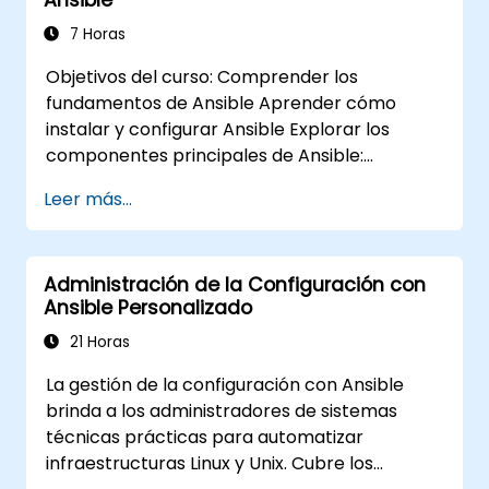
7 Horas
Objetivos del curso: Comprender los
fundamentos de Ansible Aprender cómo
instalar y configurar Ansible Explorar los
componentes principales de Ansible:
Playbooks, Módulos e Inventario Implementar
Leer más...
tareas de automatización utilizando Ansible
Ejecutar Playbooks de Ansible para
administrar y automatizar servidores remotos
Administración de la Configuración con
Ansible Personalizado
21 Horas
La gestión de la configuración con Ansible
brinda a los administradores de sistemas
técnicas prácticas para automatizar
infraestructuras Linux y Unix. Cubre los