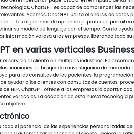
ofundo desempeñan un papel crucial en el impulso de las
 tecnologías, ChatGPT es capaz de comprender las necesi
relevantes. Además, ChatGPT utiliza el análisis de datos
 cliente. Los algoritmos de aprendizaje profundo permit
 refinar su modelo de lenguaje con el tiempo. Con la ayud
 información valiosa a las empresas, liberando todo su 
PT en varias verticales Busines
el servicio al cliente en múltiples industrias. En el come
lasificaciones de búsqueda e investigación de mercado. L
yo para las consultas de los pacientes, la programación 
de ayudar a los clientes con consultas de cuentas, proc
 de NLP, ChatGPT ofrece a las empresas la oportunidad d
erentes verticales. La adopción de esta nueva tecnología
co objetivo.
ctrónico
todo el potencial de las experiencias personalizadas de l
s y automatizar la atención al cliente, mejora la satisf