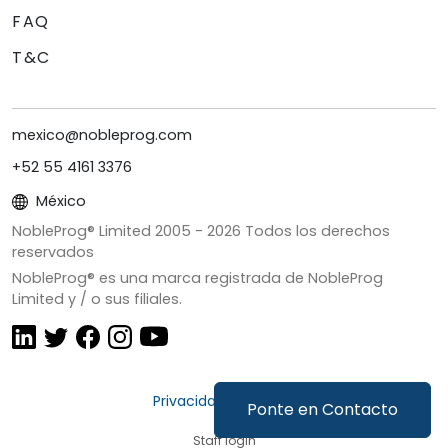
FAQ
T&C
mexico@nobleprog.com
+52 55 4161 3376
México
NobleProg® Limited 2005 -
2026
Todos los derechos
reservados
NobleProg® es una marca registrada de NobleProg
Limited y / o sus filiales.
Privacidad y Cookies
Ponte en Contacto
Staff login