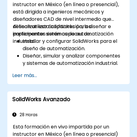
instructor en México (en línea o presencial),
está dirigida a ingenieros mecánicos y
diseñadores CAD de nivel intermedio que
desean utilizar SolidWorks para diseñar e
Al finalizar esta capacitación, los
implementar sistemas de automatización
participantes serán capaces de:
industrial.
Instalar y configurar SolidWorks para el
diseño de automatización.
Diseñar, simular y analizar componentes
y sistemas de automatización industrial.
Exportar diseños para su implementación
Leer más...
en entornos industriales reales.
SolidWorks Avanzado
28 Horas
Esta formación en vivo impartida por un
instructor en México (en línea o presencial)