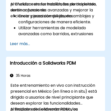
profundizar en sus habilidades de modelado,
Al finalizar esta formación, los participantes
dominar funciones avanzadas y mejorar la
serán capaces de:
eficiencia y precisión del diseño.
Crear piezas complejas, ensamblajes y
configuraciones de manera eficiente.
Utilizar herramientas de modelado
avanzadas como barridos, extrusiones
por perfiles múltiples y superficies.
Leer más...
Aplicar tablas de diseño, ecuaciones y
controles paramétricos.
Realizar simulaciones y estudios de
Introducción a Solidworks PDM
movimiento para validar diseños.
35 Horas
Este entrenamiento en vivo con instrucción
presencial en México (en línea o in situ) está
dirigido a usuarios de nivel principiante que
desean explorar las funcionalidades
principales de Solidworks PDM y su
Al finalizar este entrenamiento, los