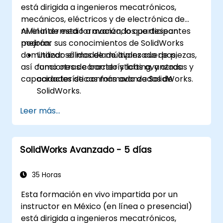
está dirigida a ingenieros mecatrónicos,
mecánicos, eléctricos y de electrónica de
nivel intermedio a avanzado que desean
Al final de esta formación, los participantes
mejorar sus conocimientos de SolidWorks
podrán:
dominando el modelado avanzado de piezas,
Utilizar sólidos de múltiples cuerpos,
así como otras características avanzadas y
funciones de barrido y lofting, y otras
capacidades de conformado de SolidWorks.
características más avanzadas de
SolidWorks.
Aprovechar las capacidades de
Leer más...
modelado de ensamblaje de SolidWorks.
Dominar las características de modelado
avanzado de SolidWorks.
SolidWorks Avanzado - 5 días
35 Horas
Esta formación en vivo impartida por un
instructor en México (en línea o presencial)
está dirigida a ingenieros mecatrónicos,