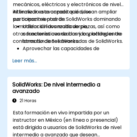
mecánicos, eléctricos y electrónicos de nivel
intermedio a avanzado que desean ampliar
Al finalizar esta capacitación, los
sus conocimientos de SolidWorks dominando
participantes podrán:
la modelación avanzada de piezas, así como
Utilizar sólidos multicuerpo,
otras funciones avanzadas y capacidades de
características de barrido y lofting, entre
conformado de SolidWorks.
otras funciones avanzadas de SolidWorks.
Aprovechar las capacidades de
modelado de conjuntos de SolidWorks.
Leer más...
Dominar las características de modelado
avanzadas de SolidWorks.
SolidWorks: De nivel intermedio a
avanzado
21 Horas
Esta formación en vivo impartida por un
instructor en México (en línea o presencial)
está dirigida a usuarios de SolidWorks de nivel
intermedio a avanzado que desean