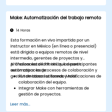
Trello y Stripe.
Diseñar e implementar flujos de trabajo
multietapa sin necesidad de programar.
Make: Automatización del trabajo remoto
Optimizar y solucionar problemas en
flujos de trabajo automatizados.
14 Horas
Esta formación en vivo impartida por un
instructor en México (en línea o presencial)
está dirigida a equipos remotos de nivel
intermedio, gerentes de proyectos y
profesionales de RR. HH. que deseen
Al finalizar esta formación, los participantes
automatizar los procesos de colaboración y
serán capaces de:
gestión de tareas utilizando Make.
Automatizar las tareas y notificaciones de
colaboración del equipo.
Integrar Make con herramientas de
gestión de proyectos.
Optimizar los flujos de trabajo de RR. HH. y
Leer más...
la incorporación de empleados.