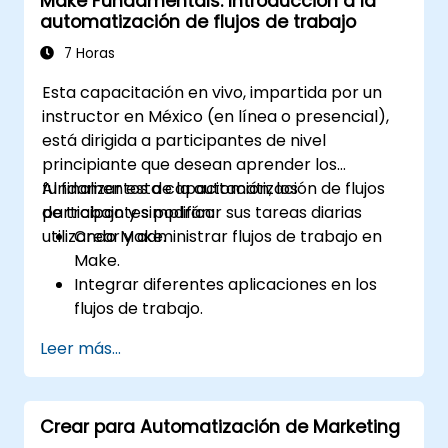
Make Fundamentals: Introducción a la
soporte al cliente.
automatización de flujos de trabajo
Optimizar las ventas y la gestión del
inventario mediante estrategias
7 Horas
avanzadas de automatización.
Esta capacitación en vivo, impartida por un
instructor en México (en línea o presencial),
está dirigida a participantes de nivel
principiante que desean aprender los
fundamentos de la automatización de flujos
Al finalizar esta capacitación, los
de trabajo y simplificar sus tareas diarias
participantes podrán:
utilizando Make.
Crear y administrar flujos de trabajo en
Make.
Integrar diferentes aplicaciones en los
flujos de trabajo.
Automatizar tareas simples como la
Leer más...
sincronización de datos, notificaciones y
gestión de archivos.
Comprender cómo utilizar plantillas
Crear para Automatización de Marketing
predefinidas y crear flujos de trabajo