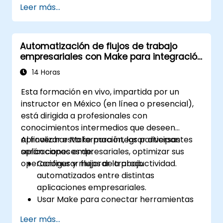
Leer más...
errores.
Integrar múltiples aplicaciones para
lograr una automatización sin
Automatización de flujos de trabajo
interrupciones.
empresariales con Make para integración
Supervisar y solucionar problemas en los
de aplicaciones
flujos de trabajo para garantizar la
14 Horas
máxima eficiencia.
Esta formación en vivo, impartida por un
Aplicar las mejores prácticas para
instructor en México (en línea o presencial),
escalar las soluciones de automatización
está dirigida a profesionales con
de flujos de trabajo.
conocimientos intermedios que deseen
aprovechar Make para integrar diversas
Al finalizar esta formación, los participantes
aplicaciones empresariales, optimizar sus
serán capaces de:
operaciones y mejorar la productividad.
Configurar flujos de trabajo
automatizados entre distintas
aplicaciones empresariales.
Usar Make para conectar herramientas
de SaaS como Google Workspace, Slack,
Leer más...