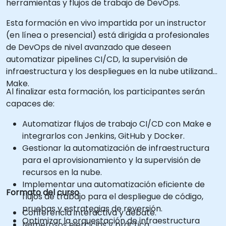
herramientas y flujos de trabajo de DevOps.
Esta formación en vivo impartida por un instructor
(en línea o presencial) está dirigida a profesionales
de DevOps de nivel avanzado que deseen
automatizar pipelines CI/CD, la supervisión de
infraestructura y los despliegues en la nube utilizando
Make.
Al finalizar esta formación, los participantes serán
capaces de:
Automatizar flujos de trabajo CI/CD con Make e
integrarlos con Jenkins, GitHub y Docker.
Gestionar la automatización de infraestructura
para el aprovisionamiento y la supervisión de
recursos en la nube.
Implementar una automatización eficiente de
Formato del curso
flujos de trabajo para el despliegue de código,
pruebas y estrategias de reversión.
Conferencia interactiva y debate.
Optimizar la orquestación de infraestructura
Numerosos ejercicios y práctica.