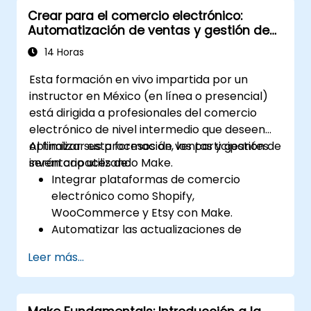
Optimizar y solucionar problemas en los
Crear para el comercio electrónico:
flujos de trabajo de automatización.
Automatización de ventas y gestión de
inventario
14 Horas
Esta formación en vivo impartida por un
instructor en México (en línea o presencial)
está dirigida a profesionales del comercio
electrónico de nivel intermedio que deseen
optimizar sus procesos de ventas y gestión de
Al finalizar esta formación, los participantes
inventario utilizando Make.
serán capaces de:
Integrar plataformas de comercio
electrónico como Shopify,
WooCommerce y Etsy con Make.
Automatizar las actualizaciones de
inventario y el seguimiento de pedidos en
Leer más...
múltiples plataformas.
Configurar flujos de trabajo
automatizados para la comunicación y el