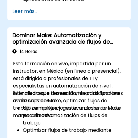
Crear conectores personalizados para
Leer más...
aplicaciones sin soporte.
Utilizar técnicas avanzadas de
automatización con Make y APIs.
Dominar Make: Automatización y
optimización avanzada de flujos de
trabajo
14 Horas
Esta formación en vivo, impartida por un
instructor, en México (en línea o presencial),
está dirigida a profesionales de TI y
especialistas en automatización de nivel
intermedio que deseen dominar las funciones
Al finalizar esta formación, los participantes
avanzadas de Make, optimizar flujos de
serán capaces de:
trabajo complejos y gestionar los errores de
Utilizar las funciones avanzadas de Make
manera efectiva.
para la automatización de flujos de
trabajo.
Optimizar flujos de trabajo mediante
lógica condicional, iteradores y gestión de