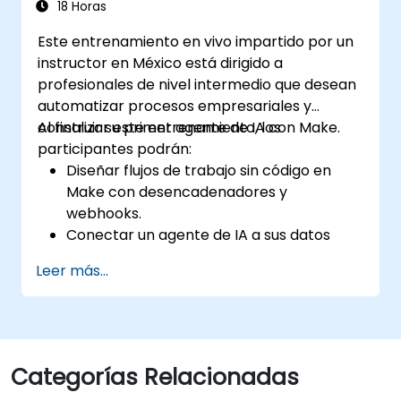
automatizados para optimizar el
18 Horas
rendimiento de las campañas.
Este entrenamiento en vivo impartido por un
Adoptar buenas prácticas para
instructor en México está dirigido a
estrategias de automatización de
profesionales de nivel intermedio que desean
marketing escalables.
automatizar procesos empresariales y
construir su primer agente de IA con Make.
Al finalizar este entrenamiento, los
participantes podrán:
Diseñar flujos de trabajo sin código en
Make con desencadenadores y
webhooks.
Conectar un agente de IA a sus datos
dentro de un flujo.
Leer más...
Automatizar un proceso real de principio
a fin, con manejo de errores y monitoreo.
Categorías Relacionadas