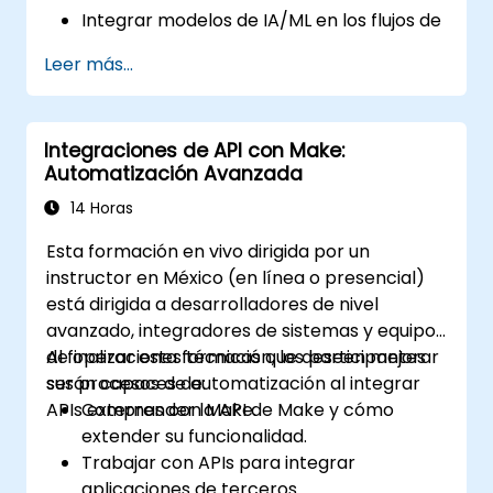
Integrar modelos de IA/ML en los flujos de
trabajo de Make utilizando APIs.
Leer más...
Implementar análisis de sentimiento,
modelado predictivo y toma de
decisiones basada en datos.
Integraciones de API con Make:
Optimizar y escalar flujos de trabajo
Automatización Avanzada
automatizados impulsados por IA.
14 Horas
Esta formación en vivo dirigida por un
instructor en México (en línea o presencial)
está dirigida a desarrolladores de nivel
avanzado, integradores de sistemas y equipos
de operaciones técnicas que deseen mejorar
Al finalizar esta formación, los participantes
sus procesos de automatización al integrar
serán capaces de:
APIs externas con Make.
Comprender la API de Make y cómo
extender su funcionalidad.
Trabajar con APIs para integrar
aplicaciones de terceros.