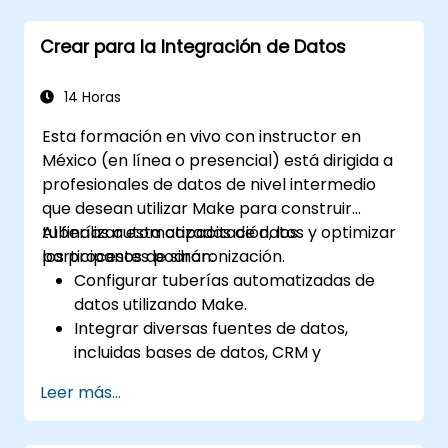
Mejorar el seguimiento de tareas y la
generación de informes mediante
Crear para la Integración de Datos
automatización.
14 Horas
Esta formación en vivo con instructor en
México (en línea o presencial) está dirigida a
profesionales de datos de nivel intermedio
que desean utilizar Make para construir
tuberías automatizadas de datos y optimizar
Al finalizar esta capacitación, los
los procesos de sincronización.
participantes podrán:
Configurar tuberías automatizadas de
datos utilizando Make.
Integrar diversas fuentes de datos,
incluidas bases de datos, CRM y
aplicaciones en la nube.
Leer más...
Implementar sincronización y
transformación de datos en tiempo real.