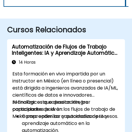
Cursos Relacionados
Automatización de Flujos de Trabajo
Inteligentes: IA y Aprendizaje Automático
con Make
14 Horas
Esta formación en vivo impartida por un
instructor en México (en línea o presencial)
está dirigida a ingenieros avanzados de IA/ML,
científicos de datos e innovadores
tecnológicos que desean integrar
Al finalizar esta capacitación, los
capacidades de IA en los flujos de trabajo de
participantes podrán:
Make para optimizar y automatizar procesos.
Comprender las capacidades de IA y
aprendizaje automático en la
automatización.