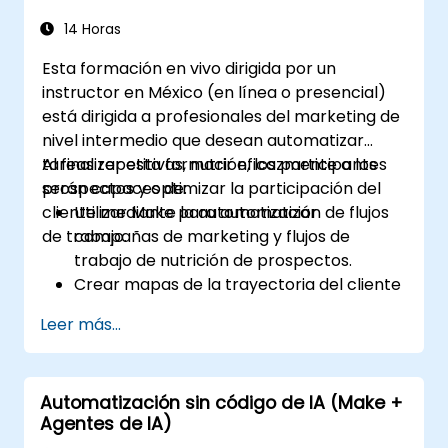
personalizados.
Aprender a solucionar problemas y
14 Horas
depurar flujos de trabajo.
Esta formación en vivo dirigida por un
instructor en México (en línea o presencial)
está dirigida a profesionales del marketing de
nivel intermedio que desean automatizar
tareas repetitivas, nutrir eficazmente a los
Al finalizar esta formación, los participantes
prospectos y optimizar la participación del
serán capaces de:
cliente mediante la automatización de flujos
Utilizar Make para automatizar
de trabajo.
campañas de marketing y flujos de
trabajo de nutrición de prospectos.
Crear mapas de la trayectoria del cliente
personalizados a través de plataformas
Leer más...
integradas.
Sincronizar datos entre herramientas de
marketing como Mailchimp, HubSpot y
Automatización sin código de IA (Make +
plataformas de redes sociales.
Agentes de IA)
Supervisar y analizar flujos de trabajo