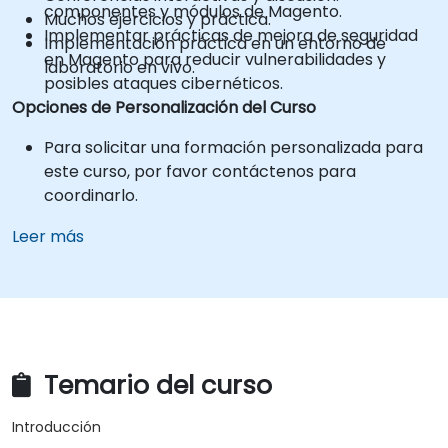
componentes y módulos de Magento.
Muchos ejercicios y práctica.
Implementar prácticas de mejora de seguridad
Implementación práctica en un entorno de
en Magento para reducir vulnerabilidades y
laboratorio en vivo.
posibles ataques cibernéticos.
Opciones de Personalización del Curso
Para solicitar una formación personalizada para
este curso, por favor contáctenos para
coordinarlo.
Leer más
Temario del curso
Introducción