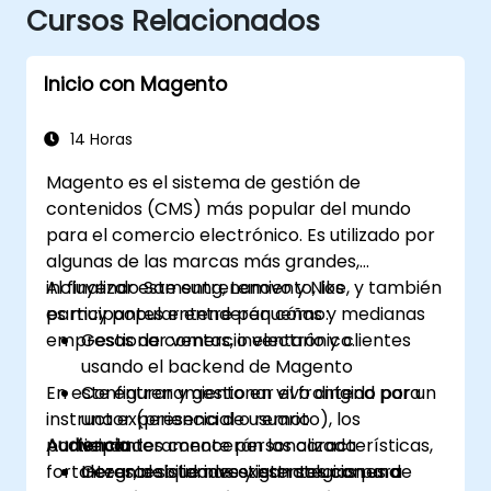
Cursos Relacionados
Inicio con Magento
14 Horas
Magento es el sistema de gestión de
contenidos (CMS) más popular del mundo
para el comercio electrónico. Es utilizado por
algunas de las marcas más grandes,
incluyendo Samsung, Lenovo y Nike, y también
Al finalizar este entrenamiento, los
es muy popular entre pequeñas y medianas
participantes entenderán cómo:
empresas de comercio electrónico.
Gestionar ventas, inventario y clientes
usando el backend de Magento
En este entrenamiento en vivo dirigido por un
Configurar y gestionar el frontend para
instructor (presencial o remoto), los
una experiencia de usuario
participantes conocerán las características,
Audiencia
verdaderamente personalizada
fortalezas, debilidades y estrategias para
Integrar sistemas existentes con una
Gerentes que investigan soluciones de