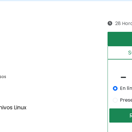
28 Hor
S
rsos
En lí
Pres
ivos Linux