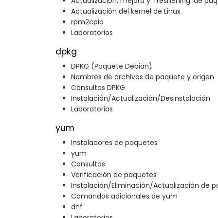
Actualización, mejora y 'freshening' de pa
Actualización del kernel de Linux
rpm2cpio
Laboratorios
dpkg
DPKG (Paquete Debian)
Nombres de archivos de paquete y origen
Consultas DPKG
Instalación/Actualización/Desinstalación
Laboratorios
yum
Instaladores de paquetes
yum
Consultas
Verificación de paquetes
Instalación/Eliminación/Actualización de 
Comandos adicionales de yum
dnf
Laboratorios