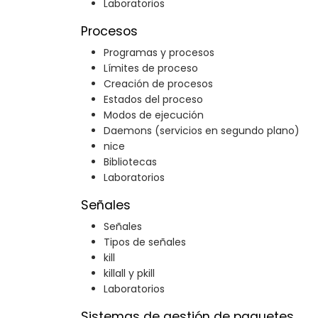
Laboratorios
Procesos
Programas y procesos
Límites de proceso
Creación de procesos
Estados del proceso
Modos de ejecución
Daemons (servicios en segundo plano)
nice
Bibliotecas
Laboratorios
Señales
Señales
Tipos de señales
kill
killall y pkill
Laboratorios
Sistemas de gestión de paquetes