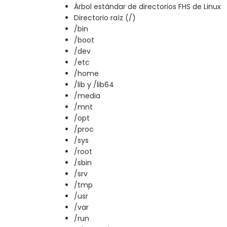
Árbol estándar de directorios FHS de Linux
Directorio raíz (/)
/bin
/boot
/dev
/etc
/home
/lib y /lib64
/media
/mnt
/opt
/proc
/sys
/root
/sbin
/srv
/tmp
/usr
/var
/run