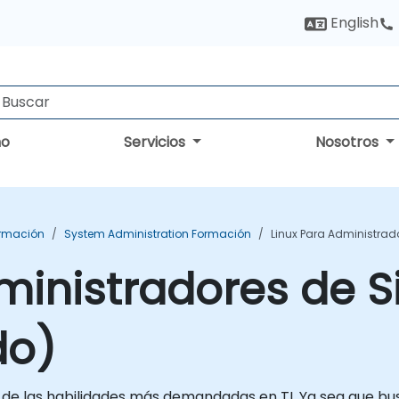
English
no
Servicios
Nosotros
ormación
System Administration Formación
Linux Para Administrad
ministradores de 
do)
a de las habilidades más demandadas en TI. Ya sea que b