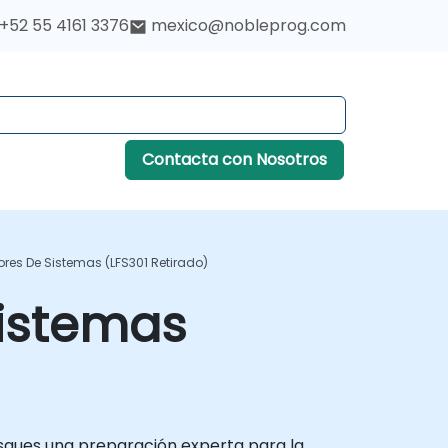
+52 55 4161 3376
mexico@nobleprog.com
Contacta con Nosotros
ores De Sistemas (LFS301 Retirado)
Sistemas
usques una preparación experta para la