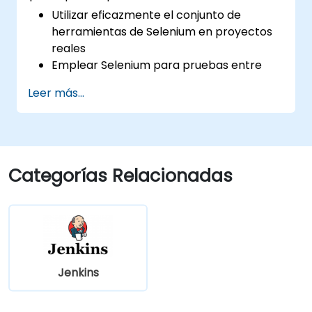
Utilizar eficazmente el conjunto de
herramientas de Selenium en proyectos
reales
Emplear Selenium para pruebas entre
navegadores
Leer más...
Distribuir las pruebas usando Selenium
Grid
Ejecutar pruebas de regresión con
Selenium en Jenkins
Preparar informes de pruebas e informes
Categorías Relacionadas
periódicos mediante Jenkins
Jenkins