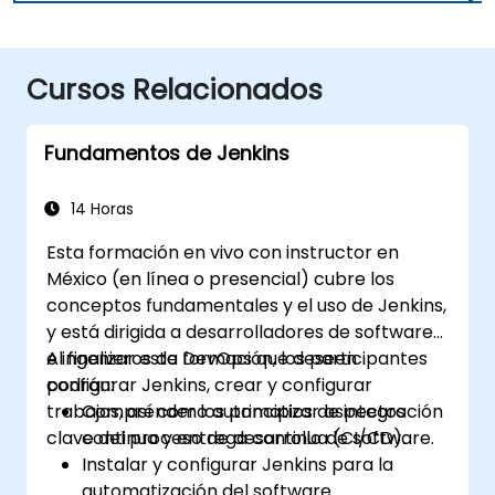
Cursos Relacionados
Fundamentos de Jenkins
14 Horas
Esta formación en vivo con instructor en
México (en línea o presencial) cubre los
conceptos fundamentales y el uso de Jenkins,
y está dirigida a desarrolladores de software
e ingenieros de DevOps que deseen
Al finalizar esta formación, los participantes
configurar Jenkins, crear y configurar
podrán:
trabajos, así como automatizar aspectos
Comprender los principios de integración
clave del proceso de desarrollo de software.
continua y entrega continua (CI/CD).
Instalar y configurar Jenkins para la
automatización del software.