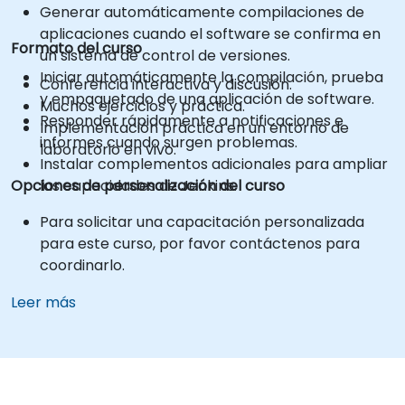
Generar automáticamente compilaciones de
aplicaciones cuando el software se confirma en
Formato del curso
un sistema de control de versiones.
Iniciar automáticamente la compilación, prueba
Conferencia interactiva y discusión.
y empaquetado de una aplicación de software.
Muchos ejercicios y práctica.
Responder rápidamente a notificaciones e
Implementación práctica en un entorno de
informes cuando surgen problemas.
laboratorio en vivo.
Instalar complementos adicionales para ampliar
Opciones de personalización del curso
las capacidades de Jenkins.
Para solicitar una capacitación personalizada
para este curso, por favor contáctenos para
coordinarlo.
Leer más