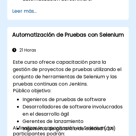
Crear y gestionar trabajos de Jenkins
Leer más...
para compilar y probar aplicaciones.
Configurar y personalizar pipelines
automatizados para el despliegue de
Automatización de Pruebas con Selenium
software.
21 Horas
Este curso ofrece capacitación para la
gestión de proyectos de pruebas utilizando el
conjunto de herramientas de Selenium y las
pruebas continuas con Jenkins.
Público objetivo:
Ingenieros de pruebas de software
Desarrolladores de software involucrados
en el desarrollo ágil
Gerentes de lanzamiento
Al finalizar la capacitación en Selenium, los
Ingenieros de garantía de calidad (QA)
participantes podrán: