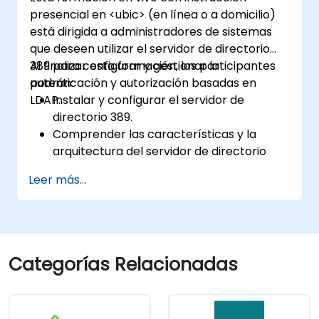
presencial en <ubic> (en línea o a domicilio)
está dirigida a administradores de sistemas
que deseen utilizar el servidor de directorio
389 para configurar y gestionar la
Al finalizar esta formación, los participantes
autenticación y autorización basadas en
podrán:
LDAP.
Instalar y configurar el servidor de
directorio 389.
Comprender las características y la
arquitectura del servidor de directorio
389.
Leer más...
Aprender a configurar el servidor de
directorio mediante la consola web y la
línea de comandos.
Configurar y monitorear la replicación
para garantizar alta disponibilidad y
Categorías Relacionadas
equilibrio de carga.
Gestionar la autenticación LDAP utilizando
SSSD para obtener un mejor rendimiento.