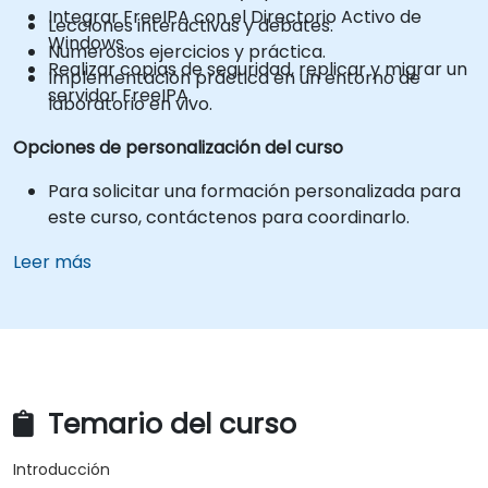
Integrar FreeIPA con el Directorio Activo de
Lecciones interactivas y debates.
Windows.
Numerosos ejercicios y práctica.
Realizar copias de seguridad, replicar y migrar un
Implementación práctica en un entorno de
servidor FreeIPA.
laboratorio en vivo.
Opciones de personalización del curso
Para solicitar una formación personalizada para
este curso, contáctenos para coordinarlo.
Leer más
Temario del curso
Introducción