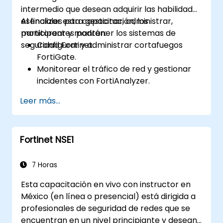
Resolver problemas comunes en
intermedio que desean adquirir las habilidades
configuraciones HA y gestionar
esenciales para gestionar, administrar,
Al finalizar esta capacitación, los
eficazmente entornos HA.
monitorear y mantener los sistemas de
participantes podrán:
seguridad Fortinet.
Configurar y administrar cortafuegos
FortiGate.
Monitorear el tráfico de red y gestionar
incidentes con FortiAnalyzer.
Automatizar tareas y gestionar políticas
Leer más...
a través de FortiManager.
Aplicar estrategias de mantenimiento
preventivo y resolver problemas de red.
Fortinet NSE1
7 Horas
Esta capacitación en vivo con instructor en
México (en línea o presencial) está dirigida a
profesionales de seguridad de redes que se
encuentran en un nivel principiante y desean