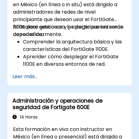
en México (en línea o in situ) está dirigido a
administradores de redes de nivel
principiante que desean usar el FortiGate
1100E para gestionar y proteger sus entornos
Al finalizar este curso, los participantes serán
de red eficazmente.
capaces de:
Comprender la arquitectura básica y las
características del FortiGate 1100E.
Aprender cómo desplegar el FortiGate
1100E en diversos entornos de red.
Adquirir experiencia práctica con tareas
Leer más...
básicas de configuración y gestión.
Comprender las políticas de seguridad,
NAT y VPNs.
Administración y operaciones de
Aprender a monitorear y mantener el
seguridad de Fortigate 600E
FortiGate 1100E.
14 Horas
Esta formación en vivo con instructor en
México (en línea o presencial) está dirigida a