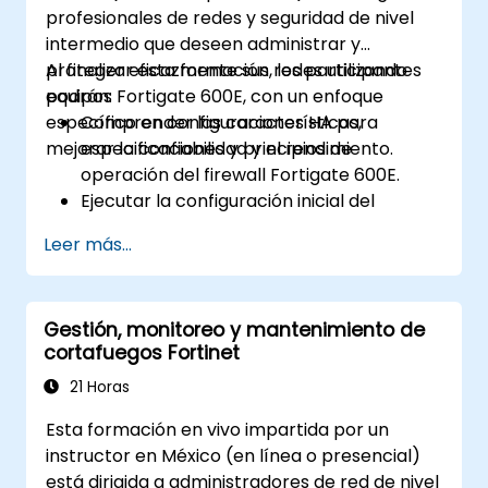
profesionales de redes y seguridad de nivel
intermedio que deseen administrar y
proteger eficazmente sus redes utilizando
Al finalizar esta formación, los participantes
equipos Fortigate 600E, con un enfoque
podrán:
específico en configuraciones HA para
Comprender las características,
mejorar la confiabilidad y el rendimiento.
especificaciones y principios de
operación del firewall Fortigate 600E.
Ejecutar la configuración inicial del
Fortigate 600E, incluidas tareas básicas
Leer más...
como el establecimiento de interfaces,
enrutamiento y políticas de firewall
iniciales.
Gestión, monitoreo y mantenimiento de
Configurar y gestionar funciones
cortafuegos Fortinet
avanzadas de seguridad como SSL VPN,
autenticación de usuarios, antivirus, IPS,
21 Horas
filtrado web y capacidades anti-malware
Esta formación en vivo impartida por un
para protegerse contra diversos tipos de
instructor en México (en línea o presencial)
amenazas de red.
está dirigida a administradores de red de nivel