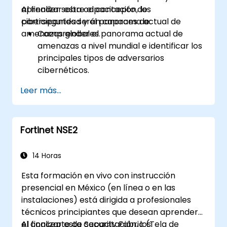
aprender sobre el concepto de
Al finalizar esta capacitación, los
ciberseguridad y el panorama actual de
participantes serán capaces de:
amenazas globales.
Comprender el panorama actual de
amenazas a nivel mundial e identificar los
principales tipos de adversarios
cibernéticos.
Reconocer los tipos principales de
Leer más...
malware y los mecanismos detrás de los
ciberataques.
Comprender los fundamentos de la
Fortinet NSE2
seguridad de las redes y la importancia
de un enfoque de seguridad en capas.
Conocer el Security Fabric de Fortinet y
14 Horas
cómo aborda los desafíos modernos de
Esta formación en vivo con instrucción
ciberseguridad.
presencial en México (en línea o en las
instalaciones) está dirigida a profesionales
técnicos principiantes que desean aprender
el concepto de Security Fabric (Tela de
Al finalizar esta capacitación, los