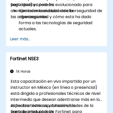
Seguridad) y cómo ha evolucionado para
participantes podrán:
atender las necesidades de ciberseguridad de
Aprender la evolución de la
las organizaciones.
ciberseguridad y cómo esta ha dado
forma a las tecnologías de seguridad
actuales.
Utilizar los productos de Fortinet para
Leer más...
protegerse contra tipos específicos de
amenazas y ataques informáticos.
Comprender las capacidades de
Fortinet NSE3
integración y automatización de las
soluciones de Fortinet para proporcionar
una respuesta coordinada ante
14 Horas
incidentes informáticos.
Esta capacitación en vivo impartida por un
instructor en México (en línea o presencial)
está dirigida a profesionales técnicos de nivel
intermedio que desean adentrarse más en los
aspectos técnicos y funcionalidades de la
Al finalizar esta capacitación, los
línea de productos de Fortinet para
participantes podrán: