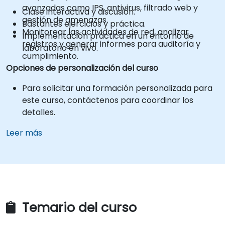
avanzadas como IPS, antivirus, filtrado web y
Clase interactiva y discusión.
gestión de amenazas.
Bastantes ejercicios y práctica.
Monitorear las actividades de red, analizar
Implementación práctica en un entorno de
registros y generar informes para auditoría y
laboratorio en vivo.
cumplimiento.
Opciones de personalización del curso
Para solicitar una formación personalizada para
este curso, contáctenos para coordinar los
detalles.
Leer más
Temario del curso