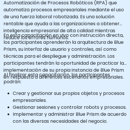
Automatización de Procesos Robóticos (RPA) que
automatiza procesos empresariales mediante el uso
de una fuerza laboral robotizada. Es una solución
rentable que ayuda a las organizaciones a obtener
inteligencia empresarial de alta calidad mientras
En esta capacitación en vivo con instrucción directa,
reduce los errores humanos.
los participantes aprenderán la arquitectura de Blue
Prism, su interfaz de usuario y controles, así como
técnicas para el despliegue y administración. Los
participantes tendrán la oportunidad de practicar la
implementación de su propia instancia de Blue Prism
Al finalizar esta capacitación, los participantes
en respuesta a diferentes escenarios empresariales.
podrán:
Crear y gestionar sus propios objetos y procesos
empresariales.
Gestionar sesiones y controlar robots y procesos.
Implementar y administrar Blue Prism de acuerdo
con las diversas necesidades del negocio.