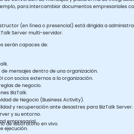
 ejemplo, para intercambiar documentos empresariales 
structor (en línea o presencial) está dirigida a administr
Talk Server multi-servidor.
tes serán capaces de:
alk.
o de mensajes dentro de una organización.
I con socios externos a la organización.
reglas de negocio.
nes BizTalk.
vidad de Negocio (Business Activity).
ilidad y recuperación ante desastres para BizTalk Server.
rver y su entorno.
dad empresarial.
 de laboratorio en vivo.
e ejecución.