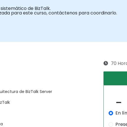
 sistemático de BizTalk.
izada para este curso, contáctenos para coordinarlo.
70 Hor
uitectura de BizTalk Server
zTalk
En lí
da
Pres