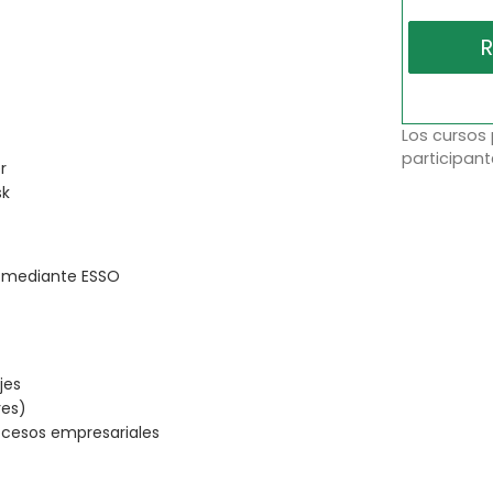
Los cursos
participant
r
sk
o mediante ESSO
jes
res)
rocesos empresariales