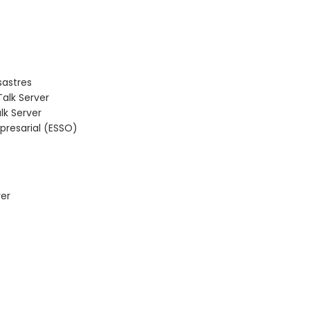
sastres
alk Server
lk Server
presarial (ESSO)
ver