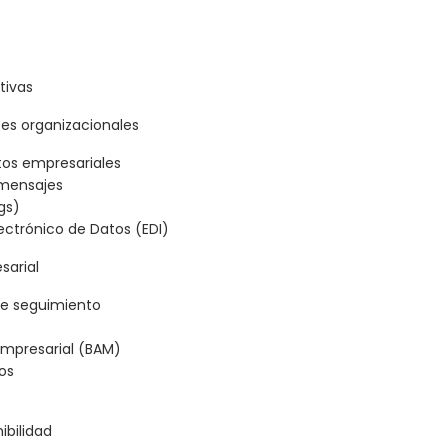
tivas
tes organizacionales
tos empresariales
 mensajes
gs)
lectrónico de Datos (EDI)
sarial
 de seguimiento
Empresarial (BAM)
tos
ibilidad