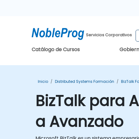
Servicios Corporativos
Catálogo de Cursos
Gobier
Inicio
Distributed Systems Formación
BizTalk 
BizTalk para 
a Avanzado
Microsoft BizTalk es un sistema empresari