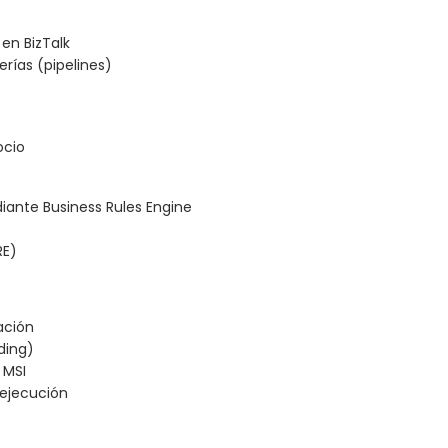
 en BizTalk
rías (pipelines)
ocio
ante Business Rules Engine
RE)
ación
ding)
 MSI
 ejecución