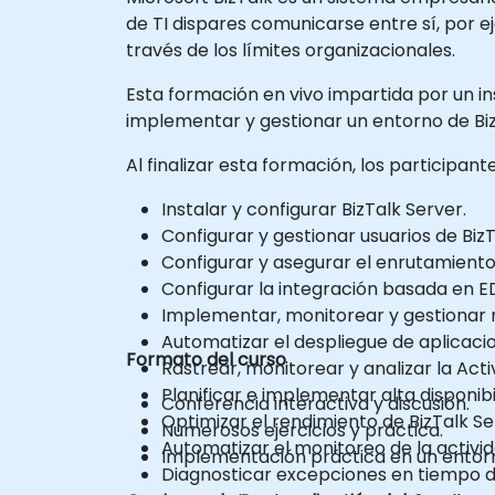
de TI dispares comunicarse entre sí, por
través de los límites organizacionales.
Esta formación en vivo impartida por un in
implementar y gestionar un entorno de Biz
Al finalizar esta formación, los participan
Instalar y configurar BizTalk Server.
Configurar y gestionar usuarios de BizT
Configurar y asegurar el enrutamient
Configurar la integración basada en ED
Implementar, monitorear y gestionar 
Automatizar el despliegue de aplicacio
Formato del curso
Rastrear, monitorear y analizar la Acti
Planificar e implementar alta disponib
Conferencia interactiva y discusión.
Optimizar el rendimiento de BizTalk Se
Numerosos ejercicios y práctica.
Automatizar el monitoreo de la activi
Implementación práctica en un entorno
Diagnosticar excepciones en tiempo d