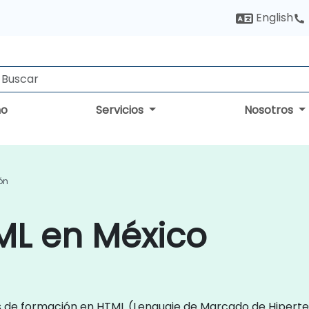
English
no
Servicios
Nosotros
ón
ML en México
s de formación en HTML (Lenguaje de Marcado de Hipertext