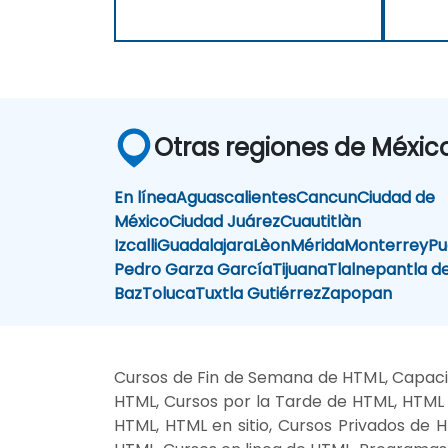
Otras regiones de Méxic
En línea
Aguascalientes
Cancun
Ciudad de
México
Ciudad Juárez
Cuautitlàn
Izcalli
Guadalajara
Lèon
Mérida
Monterrey
Pu
Pedro Garza García
Tijuana
Tlalnepantla d
Baz
Toluca
Tuxtla Gutiérrez
Zapopan
Cursos de Fin de Semana de HTML, Capaci
HTML, Cursos por la Tarde de HTML, HTML 
HTML, HTML en sitio, Cursos Privados de 