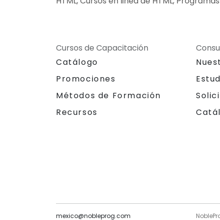
HTML, Cursos en linea de HTML, Programas
Cursos de Capacitación
Consu
Catálogo
Nues
Promociones
Estu
Métodos de Formación
Solic
Recursos
Catá
mexico@nobleprog.com
NoblePr