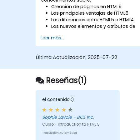
Creación de páginas en HTML5
Las principales ventajas de HTML5
Las diferencias entre HTML5 e HTML4
Los nuevos elementos y atributos de
HTML5
Leer más...
El manejo de medios de audio y video
en HTML5
La creación de formularios
Última Actualización:
2025-07-22
Web Storage para aplicaciones sin
conexión
Reseñas(1)
el contenido :)
Sophie Lavoie - BCE Inc.
Curso - Introduction to HTML 5
Traducción Automática